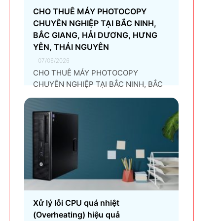
CHO THUÊ MÁY PHOTOCOPY
CHUYÊN NGHIỆP TẠI BẮC NINH,
BẮC GIANG, HẢI DƯƠNG, HƯNG
YÊN, THÁI NGUYÊN
07/06/2026
CHO THUÊ MÁY PHOTOCOPY
CHUYÊN NGHIỆP TẠI BẮC NINH, BẮC
GIANG, HẢI DƯƠNG, HƯNG YÊN, THÁI
NGUYÊN Giải pháp thuê máy
photocopy tối ưu dành cho doanh
nghiệp Trong thời đại chuyển đổi số và
tối ưu chi phí vận hành, ngày càng
nhiều doanh nghiệp lựa chọn giải
pháp...
Xử lý lỗi CPU quá nhiệt
(Overheating) hiệu quả