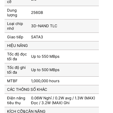
cỡ
Dung
256GB
lượng
Loại chip
3D-NAND TLC
nhớ
Giao tiếp
SATA3
HIỆU NĂNG
Tốc độ đọc
Up to 550 MBps
tối đa
Tốc độ ghi
Up to 500 MBps
tối đa
MTBF
1,000,000 hours
CÁC THÔNG SỐ KHÁC
Điện năng
0.06W Nghỉ / 0.2W avg / 1.3W (MAX)
tiêu thụ
Đọc / 3.2W (MAX) Ghi
KÍCH CỠ&CÂN NẶNG