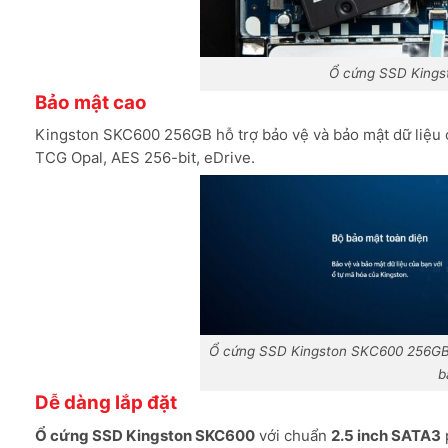
Ổ cứng SSD King
Bảo mật cao
Kingston SKC600 256GB hỗ trợ bảo vệ và bảo mật dữ liệu c
TCG Opal, AES 256-bit, eDrive.
Ổ cứng SSD Kingston SKC600 256GB h
b
Dễ dàng lắp đặt
Ổ cứng SSD Kingston SKC600
với chuẩn
2.5 inch SATA3