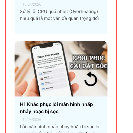
15/04/2026
Xử lý lỗi CPU quá nhiệt (Overheating)
hiệu quả là một vấn đề quan trọng đối
với bất kỳ người dùng máy tính nào, từ
game thủ, nhà thiết kế đồ họa, đến
người dùng văn phòng. CPU quá nhiệt
không chỉ làm giảm hiệu suất máy tính,
gây ra...
H1 Khắc phục lỗi màn hình nhấp
nháy hoặc bị sọc
15/04/2026
Lỗi màn hình nhấp nháy hoặc bị sọc là