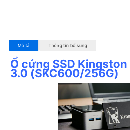
Mô tả
Thông tin bổ sung
Ổ cứng SSD Kingsto
3.0 (SKC600/256G)