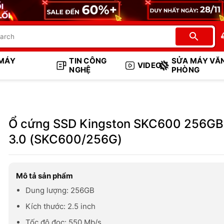
 MÁY
TIN CÔNG
SỬA MÁY VĂ
VIDEO
NGHỆ
PHÒNG
Ổ cứng SSD Kingston SKC600 256GB
3.0 (SKC600/256G)
Mô tả sản phẩm
Dung lượng: 256GB
Kích thước: 2.5 inch
Tốc độ đọc: 550 Mb/s