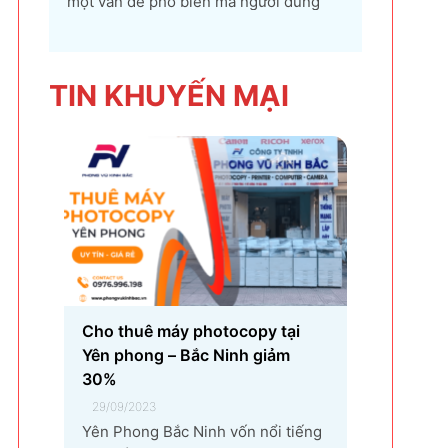
một vấn đề phổ biến mà người dùng
máy tính và điện thoại có thể gặp phải.
Tình trạng này không chỉ gây khó chịu
mà còn ảnh hưởng đến trải nghiệm sử
TIN KHU
YẾN MẠI
dụng và hiệu suất làm việc. Nguyên
nhân...
Cho thuê máy photocopy tại
Yên phong – Bắc Ninh giảm
30%
29/09/2023
Yên Phong Bắc Ninh vốn nổi tiếng