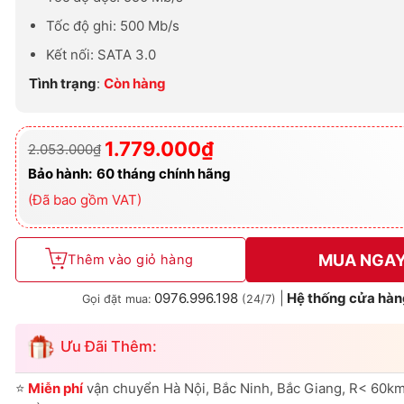
Tốc độ ghi: 500 Mb/s
Kết nối: SATA 3.0
Tình trạng
:
Còn hàng
1.779.000
₫
2.053.000
₫
Giá
Giá
gốc
hiện
Bảo hành:
60 tháng chính hãng
là:
tại
2.053.000₫.
là:
(Đã bao gồm VAT)
1.779.000₫.
MUA NGA
Thêm vào giỏ hàng
0976.996.198
|
Hệ thống cửa hàn
Gọi đặt mua:
(24/7)
Ưu Đãi Thêm:
⭐
Miễn phí
vận chuyển Hà Nội, Bắc Ninh, Bắc Giang, R< 60km