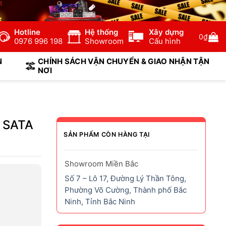
Hotline
Hệ thống
Xây dựng
0
₫
0976 996 198
Showroom
Cấu hình
N
CHÍNH SÁCH VẬN CHUYỂN & GIAO NHẬN TẬN
NƠI
 SATA
SẢN PHẨM CÒN HÀNG TẠI
Showroom Miền Bắc
Số 7 – Lô 17, Đường Lý Thần Tông,
Phường Võ Cường, Thành phố Bắc
Ninh, Tỉnh Bắc Ninh