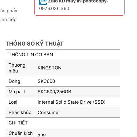
Zalo KD máy in-photocopy
:
0976.036.360
sản phẩm
iên tiếp
THÔNG SỐ KỸ THUẬT
THÔNG TIN CƠ BẢN
Thương
KINGSTON
hiệu
Dòng
SKC600
Mã part
SKC600/256GB
Loại
Internal Solid State Drive (SSD)
Phân khúc
Consumer
CHI TIẾT
Chuẩn kích
2.5”