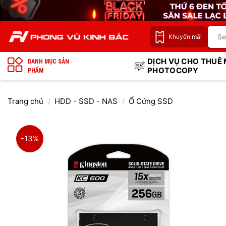
Bỏ
qua
nội
Khuyến mãi
dung
DỊCH VỤ CHO THUÊ
DANH MỤC SẢN
PHOTOCOPY
PHẨM
Trang chủ
/
HDD - SSD - NAS
/
Ổ Cứng SSD
-13%