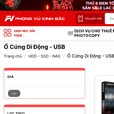
Bỏ
qua
nội
Khuyến mãi
dung
DỊCH VỤ CHO THUÊ
DANH MỤC SẢN
PHOTOCOPY
PHẨM
Ổ Cứng Di Động - USB
/
/
Ổ Cứng Di Động - US
Trang chủ
HDD - SSD - NAS
GIÁ
Lọc
LỌC THEO