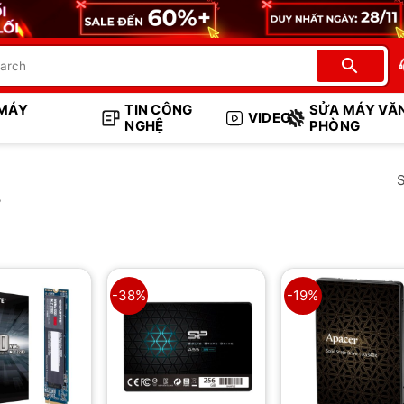
 MÁY
TIN CÔNG
SỬA MÁY VĂ
VIDEO
NGHỆ
PHÒNG
S
B
-38%
-19%