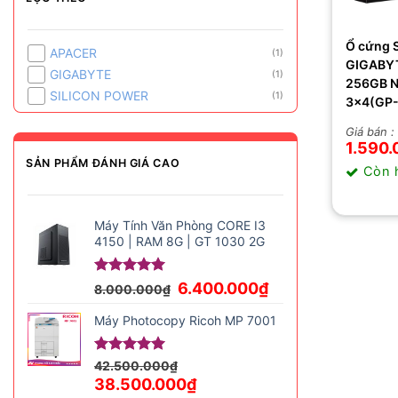
Ổ cứng 
APACER
(1)
GIGABY
GIGABYTE
(1)
256GB 
SILICON POWER
(1)
3×4(GP
GSM2NE
Giá bán :
1.590.
SẢN PHẨM ĐÁNH GIÁ CAO
Còn 
Máy Tính Văn Phòng CORE I3
4150 | RAM 8G | GT 1030 2G
Giá
Giá
Được xếp
6.400.000
₫
8.000.000
₫
hạng
5.00
gốc
hiện
5 sao
là:
tại
Máy Photocopy Ricoh MP 7001
8.000.000₫.
là:
6.400.000₫.
Được xếp
42.500.000
₫
hạng
5.00
Giá
Giá
38.500.000
₫
5 sao