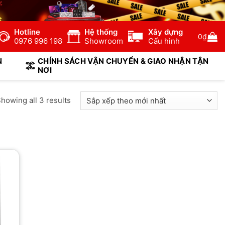
Hotline
Hệ thống
Xây dựng
0
₫
0976 996 198
Showroom
Cấu hình
N
CHÍNH SÁCH VẬN CHUYỂN & GIAO NHẬN TẬN
NƠI
howing all 3 results