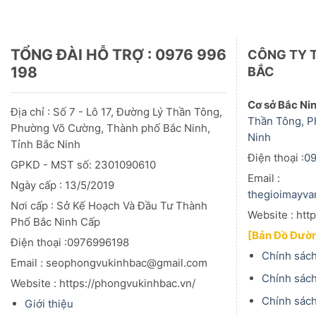
TỔNG ĐÀI HỖ TRỢ : 0976 996
CÔNG TY 
198
BẮC
Cơ sở Bắc Ni
Địa chỉ : Số 7 - Lô 17, Đường Lý Thần Tông,
Thần Tông, P
Phường Võ Cường, Thành phố Bắc Ninh,
Ninh
Tỉnh Bắc Ninh
Điện thoại :
0
GPKD - MST số: 2301090610
Email :
Ngày cấp : 13/5/2019
thegioimayv
Nơi cấp : Sở Kế Hoạch Và Đầu
Tư
Thành
Website : htt
Phố Bắc Ninh Cấp
[Bản Đồ Đườn
Điện thoại :0976996198
Chính sách
Email : seophongvukinhbac@gmail.com
Chính sách
Website : https://phongvukinhbac.vn/
Chính sác
Giới thiệu