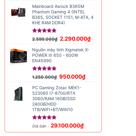
gốc
hiện
là:
tại
Mainboard Asrock B365M
42.500.000₫.
là:
Phantom Gaming 4 (INTEL
B365, SOCKET 1151, M-ATX, 4
38.500.000₫.
KHE RAM DDR4)
Giá
Giá
Được xếp
2.290.000
₫
2.599.000
₫
hạng
5.00
gốc
hiện
5 sao
là:
tại
Nguồn máy tính Xigmatek X-
2.599.000₫.
là:
POWER III 650 - 600W
EN45990
2.290.000₫.
Giá
Giá
Được xếp
950.000
₫
1.250.000
₫
hạng
5.00
gốc
hiện
5 sao
là:
tại
PC Gaming Zotac MEK1-
1.250.000₫.
là:
S23060 I7-8700/RTX
3060/RAM 16GB/SSD
950.000₫.
240GB/HDD
1TB/WIFI+BT/WIN10
Được xếp
29.100.000
₫
Giá bán :
hạng
5.00
5 sao