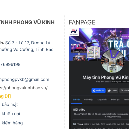
FANPAGE
TNHH PHONG VŨ KINH
nh
:
Số 7 - Lô 17, Đường Lý
hường Võ Cường, Tỉnh Bắc
976996198
anphongpvkb@gmail.com
ps://phongvukinhbac.vn/
g Đi]
 bảo mật
 khiếu nại
h kiểm hàng