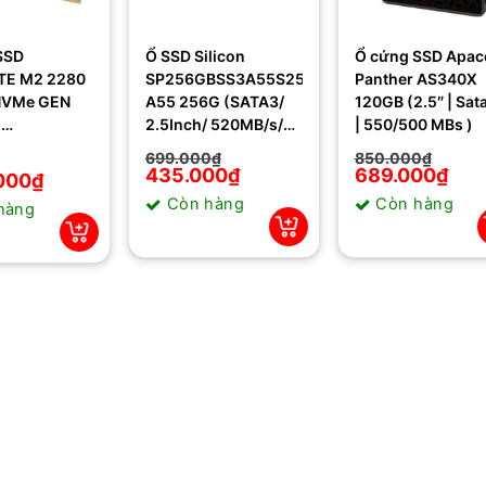
SSD
Ổ SSD Silicon
Ổ cứng SSD Apac
TE M2 2280
SP256GBSS3A55S25
Panther AS340X
NVMe GEN
A55 256G (SATA3/
120GB (2.5″ | Sata 
-
2.5Inch/ 520MB/s/
| 550/500 MBs )
3256GNTD)
450MB/s)
699.000
₫
850.000
₫
Giá
Giá
435.000
₫
Giá
Giá
689.000
₫
000
₫
gốc
hiện
gốc
hiện
Còn hàng
Còn hàng
là:
tại
là:
tại
hàng
699.000₫.
là:
850.000₫.
là:
435.000₫.
689.000₫.