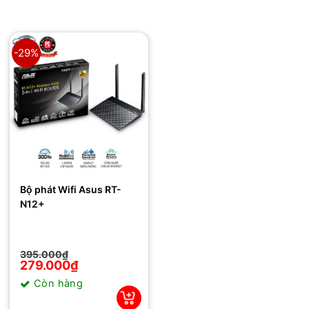
-29%
Bộ phát Wifi Asus RT-
N12+
Giá
Giá
395.000
₫
gốc
hiện
279.000
₫
là:
tại
Còn hàng
395.000₫.
là:
279.000₫.