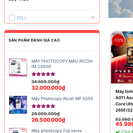
DELL
(1)
-13%
SẢN PHẨM ĐÁNH GIÁ CAO
MÁY PHOTOCOPY MÀU RICOH
IM C4500
Được xếp
34.500.000
₫
hạng
5.00
Giá
Giá
32.000.000
₫
5 sao
Máy tín
gốc
hiện
A011 As
là:
tại
Máy Photocopy Ricoh MP 5055
34.500.000₫.
là:
Core Ult
32.000.000₫.
265F/3
Được xếp
28.000.000
₫
hạng
5.00
Giá
Giá
52.950.
26.500.000
₫
5 sao
Giá
Giá
45.99
gốc
hiện
gốc
hiện
là:
tại
Máy photocopy Fuji xerox
Còn 
là:
tại