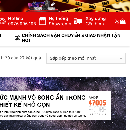
Hotline
Hệ thống
Xây dựng
0
₫
0976 996 198
Showroom
Cấu hình
N
CHÍNH SÁCH VẬN CHUYỂN & GIAO NHẬN TẬN
NƠI
 1–20 của 27 kết quả