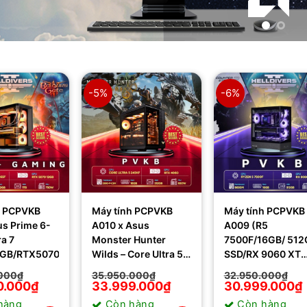
-5%
-6%
h PCPVKB
Máy tính PCPVKB
Máy tính PCPVKB
us Prime 6-
A010 x Asus
A009 (R5
ra 7
Monster Hunter
7500F/16GB/ 512
2GB/RTX5070
Wilds – Core Ultra 5
SSD/RX 9060 XT
245KF/16GB/RTX
16G/650W)
000
₫
35.950.000
₫
32.950.000
₫
4060
0.000
₫
Giá
Giá
33.999.000
₫
Giá
Giá
30.999.000
₫
gốc
hiện
gốc
hiện
hàng
Còn hàng
Còn hàng
là:
tại
là:
tại