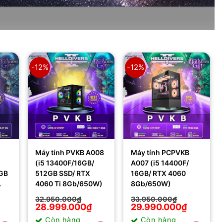
-12%
-12%
Máy tính PVKB A008
Máy tính PCPVKB
(i5 13400F/16GB/
A007 (i5 14400F/
GB
512GB SSD/ RTX
16GB/ RTX 4060
4060 Ti 8Gb/650W)
8Gb/650W)
32.950.000
₫
33.950.000
₫
Giá
Giá
28.999.000
₫
Giá
Giá
29.990.000
₫
gốc
hiện
gốc
hiện
Còn hàng
Còn hàng
là:
tại
là:
tại