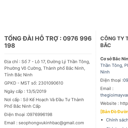
TỔNG ĐÀI HỖ TRỢ : 0976 996
CÔNG TY 
198
BẮC
Cơ sở Bắc Ni
Địa chỉ : Số 7 - Lô 17, Đường Lý Thần Tông,
Thần Tông, P
Phường Võ Cường, Thành phố Bắc Ninh,
Ninh
Tỉnh Bắc Ninh
Điện thoại :
0
GPKD - MST số: 2301090610
Email :
Ngày cấp : 13/5/2019
thegioimayv
Nơi cấp : Sở Kế Hoạch Và Đầu
Tư
Thành
Website : htt
Phố Bắc Ninh Cấp
[Bản Đồ Đườn
Điện thoại :0976996198
Chính sách
Email : seophongvukinhbac@gmail.com