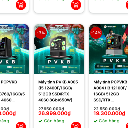
000₫.
35.950.000₫.
là:
32.950.000₫.
là:
000₫.
33.999.000₫.
30.999.000₫.
-3%
-14%
h PCPVKB
Máy tính PVKB A005
Máy tính PCPVKB
(i5 12400F/16GB/
A004 (I3 12100F/
B760/16GB/512GB
512GB SSD/RTX
16GB/ 512GB
 4060
4060 8Gb/650W)
SSD/RTX
0W)
3050/550W)
000
₫
27.950.000
₫
22.550.000
₫
9.000
₫
Giá
Giá
26.999.000
₫
Giá
Giá
19.300.000
₫
gốc
hiện
gốc
hiện
hàng
Còn hàng
Còn hàng
là:
tại
là:
tại
000₫.
27.950.000₫.
là:
22.550.000₫.
là: