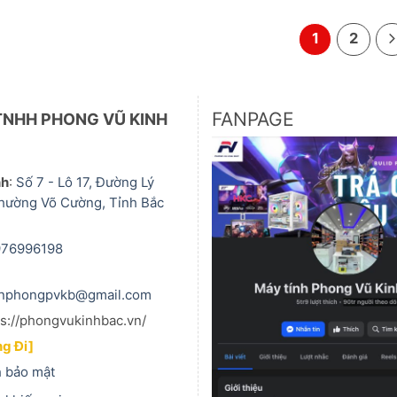
1
2
FANPAGE
TNHH PHONG VŨ KINH
nh
:
Số 7 - Lô 17, Đường Lý
hường Võ Cường, Tỉnh Bắc
976996198
anphongpvkb@gmail.com
ps://phongvukinhbac.vn/
g Đi]
 bảo mật