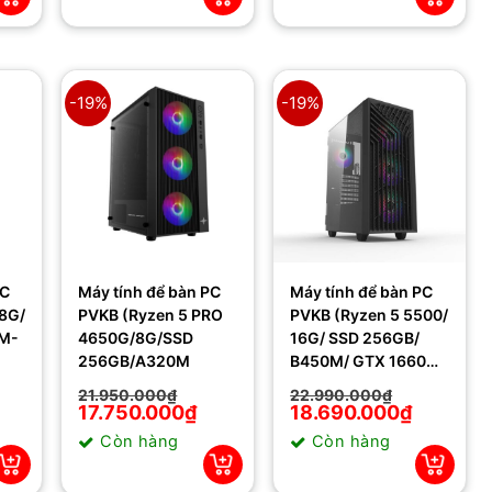
24.999.000₫.
24.999.000₫.
-19%
-19%
PC
Máy tính để bàn PC
Máy tính để bàn PC
PVKB (Ryzen 5 PRO
PVKB (Ryzen 5 5500/
M-
4650G/8G/SSD
16G/ SSD 256GB/
256GB/A320M
B450M/ GTX 1660
Super)
21.950.000
₫
22.990.000
₫
Giá
Giá
17.750.000
₫
Giá
Giá
18.690.000
₫
gốc
hiện
gốc
hiện
Còn hàng
Còn hàng
là:
tại
là:
tại
21.950.000₫.
là:
22.990.000₫.
là:
17.750.000₫.
18.690.000₫.