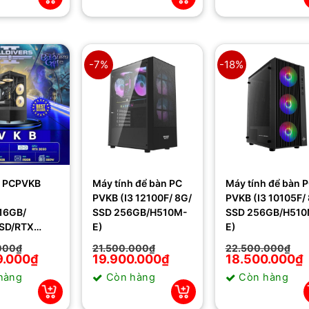
000₫.
26.999.000₫.
19.300.000₫.
-7%
-18%
h PCPVKB
Máy tính để bàn PC
Máy tính để bàn 
PVKB (I3 12100F/ 8G/
PVKB (I3 10105F/ 8G/
16GB/
SSD 256GB/H510M-
SSD 256GB/H510
SD/RTX
E)
E)
50W)
000
₫
21.500.000
₫
22.500.000
₫
9.000
₫
Giá
Giá
19.900.000
₫
Giá
Giá
18.500.000
₫
gốc
hiện
gốc
hiện
hàng
Còn hàng
Còn hàng
là:
tại
là:
tại
000₫.
21.500.000₫.
là:
22.500.000₫.
là:
000₫.
19.900.000₫.
18.500.000₫.