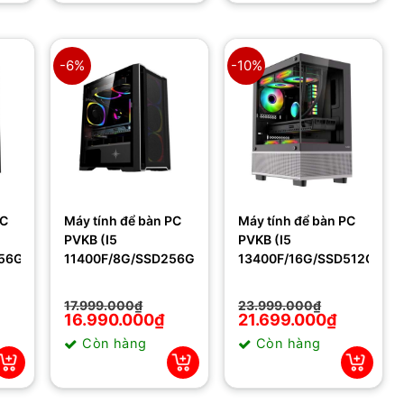
-6%
-10%
PC
Máy tính để bàn PC
Máy tính để bàn PC
PVKB (I5
PVKB (I5
56GB/H510)
11400F/8G/SSD256GB/B560M)
13400F/16G/SSD512GB/B
17.999.000
₫
23.999.000
₫
Giá
Giá
16.990.000
₫
Giá
Giá
21.699.000
₫
gốc
hiện
gốc
hiện
Còn hàng
Còn hàng
là:
tại
là:
tại
17.999.000₫.
là:
23.999.000₫.
là:
16.990.000₫.
21.699.000₫.