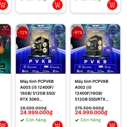
32.950.000₫.
là:
33.950.000₫.
là:
28.999.000₫.
29.990.000₫.
-12%
-91%
Máy tính PCPVKB
Máy tính PCPVKB
A003 (i5 12400F/
A002 (i5
16GB/ 512GB SSD/
12400F/16GB/
RTX 3060
512GB SSD/RTX
12Gb/650W)
3050 8gb/550W)
28.550.000
₫
275.500.000
₫
Giá
Giá
24.999.000
₫
Giá
Giá
24.999.000
₫
gốc
hiện
gốc
hiện
Còn hàng
Còn hàng
là:
tại
là:
tại
28.550.000₫.
là:
275.500.000₫.
là: