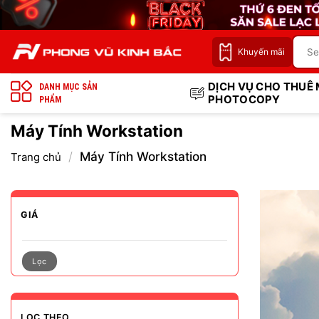
Bỏ
qua
nội
Khuyến mãi
dung
DỊCH VỤ CHO THUÊ
DANH MỤC SẢN
PHOTOCOPY
PHẨM
Máy Tính Workstation
/
Máy Tính Workstation
Trang chủ
GIÁ
Lọc
LỌC THEO