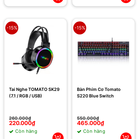
-15%
-15%
Tai Nghe TOMATO SK29
Bàn Phím Cơ Tomato
(7.1 / RGB / USB)
S220 Blue Switch
Giá
Giá
Giá
Giá
260.000
₫
550.000
₫
gốc
hiện
gốc
hiện
220.000
₫
465.000
₫
là:
tại
là:
tại
Còn hàng
Còn hàng
260.000₫.
là:
550.000₫.
là:
220.000₫.
465.000₫.