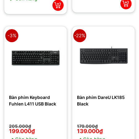
239.000₫.
-3%
-22%
Bàn phím Keyboard
Bàn phím DareU LK185
Fuhlen L411 USB Black
Black
Giá
Giá
Giá
Giá
205.000
₫
179.000
₫
gốc
hiện
gốc
hiện
199.000
₫
139.000
₫
là:
tại
là:
tại