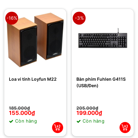
-16%
-3%
Loa vi tính Loyfun M22
Bàn phím Fuhlen G411S
(USB/Đen)
Giá
Giá
Giá
Giá
185.000
₫
205.000
₫
gốc
hiện
gốc
hiện
155.000
₫
199.000
₫
là:
tại
là:
tại
Còn hàng
Còn hàng
185.000₫.
là:
205.000₫.
là:
155.000₫.
199.000₫.