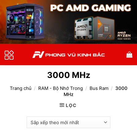
Bỏ
qua
nội
dung
3000 MHz
Trang chủ
/
RAM - Bộ Nhớ Trong
/
Bus Ram
/
3000
MHz
LỌC