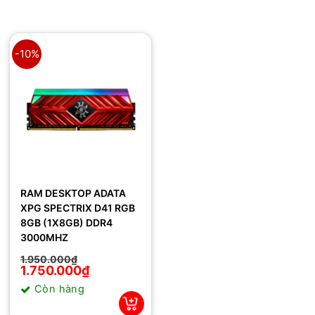
-10%
RAM DESKTOP ADATA
XPG SPECTRIX D41 RGB
8GB (1X8GB) DDR4
3000MHZ
Giá
Giá
1.950.000
₫
gốc
hiện
1.750.000
₫
là:
tại
Còn hàng
1.950.000₫.
là:
1.750.000₫.