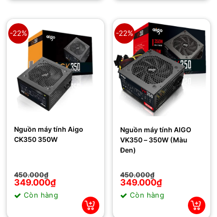
-22%
-22%
Nguồn máy tính Aigo
Nguồn máy tính AIGO
CK350 350W
VK350 – 350W (Màu
Đen)
Giá
Giá
Giá
Giá
450.000
₫
450.000
₫
gốc
hiện
gốc
hiện
349.000
₫
349.000
₫
là:
tại
là:
tại
Còn hàng
Còn hàng
450.000₫.
là:
450.000₫.
là:
349.000₫.
349.000₫.