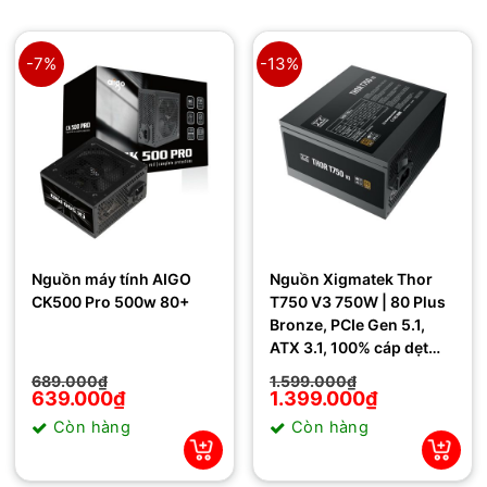
-7%
-13%
Nguồn máy tính AIGO
Nguồn Xigmatek Thor
CK500 Pro 500w 80+
T750 V3 750W | 80 Plus
Bronze, PCIe Gen 5.1,
ATX 3.1, 100% cáp dẹt
đen
Giá
Giá
Giá
Giá
689.000
₫
1.599.000
₫
gốc
hiện
gốc
hiện
639.000
₫
1.399.000
₫
là:
tại
là:
tại
Còn hàng
Còn hàng
689.000₫.
là:
1.599.000₫.
là:
639.000₫.
1.399.000₫.