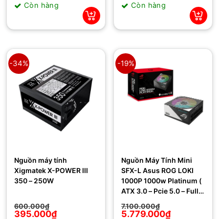
Còn hàng
Còn hàng
699.000₫.
là:
699.000₫.
là:
582.000₫.
599.000₫.
-34%
-19%
Nguồn máy tính
Nguồn Máy Tính Mini
Xigmatek X-POWER III
SFX-L Asus ROG LOKI
350 – 250W
1000P 1000w Platinum (
ATX 3.0 – Pcie 5.0 – Full
Modular)
Giá
Giá
Giá
Giá
600.000
₫
7.100.000
₫
gốc
hiện
gốc
hiện
395.000
₫
5.779.000
₫