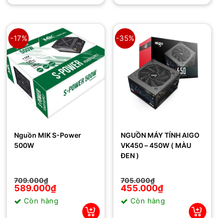
-17%
-35%
Nguồn MIK S-Power
NGUỒN MÁY TÍNH AIGO
500W
VK450 – 450W ( MÀU
ĐEN )
Giá
Giá
Giá
Giá
709.000
₫
705.000
₫
gốc
hiện
gốc
hiện
589.000
₫
455.000
₫
là:
tại
là:
tại
Còn hàng
Còn hàng
709.000₫.
là:
705.000₫.
là:
589.000₫.
455.000₫.