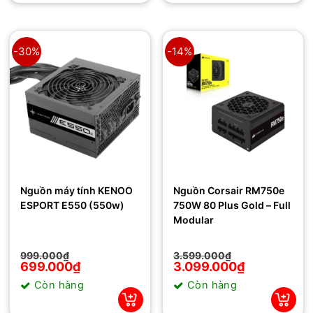
-30%
-14%
Nguồn máy tính KENOO
Nguồn Corsair RM750e
ESPORT E550 (550w)
750W 80 Plus Gold – Full
Modular
Giá
Giá
Giá
Giá
999.000
₫
3.599.000
₫
gốc
hiện
gốc
hiện
699.000
₫
3.099.000
₫
là:
tại
là:
tại
Còn hàng
Còn hàng
999.000₫.
là:
3.599.000₫.
là:
699.000₫.
3.099.000₫.