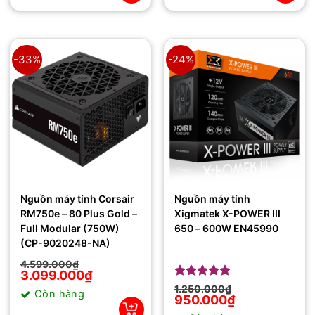
-33%
-24%
Nguồn máy tính Corsair
Nguồn máy tính
RM750e – 80 Plus Gold –
Xigmatek X-POWER III
Full Modular (750W)
650 – 600W EN45990
(CP-9020248-NA)
Giá
Giá
4.599.000
₫
gốc
hiện
3.099.000
₫
là:
tại
Giá
Giá
Được xếp
1.250.000
₫
Còn hàng
4.599.000₫.
là:
gốc
hiện
hạng
950.000
5
5
₫
3.099.000₫.
là:
tại
sao