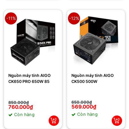
-11%
-12%
Nguồn máy tính AIGO
Nguồn máy tính AIGO
CK500 500W
CK650 PRO 650W 85
Giá
Giá
Giá
Giá
650.000
₫
850.000
₫
gốc
hiện
gốc
hiện
569.000
₫
760.000
₫
là:
tại
là:
tại
Còn hàng
Còn hàng
650.000₫.
là:
850.000₫.
là:
569.000₫.
760.000₫.