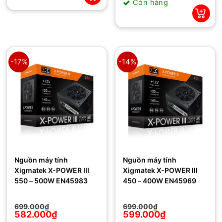
Còn hàng
1.250.000₫.
là:
950.000₫.
-17%
-14%
Nguồn máy tính
Nguồn máy tính
Xigmatek X-POWER III
Xigmatek X-POWER III
550 – 500W EN45983
450 – 400W EN45969
Giá
Giá
Giá
Giá
699.000
₫
699.000
₫
gốc
hiện
gốc
hiện
582.000
₫
599.000
₫
là:
tại
là:
tại