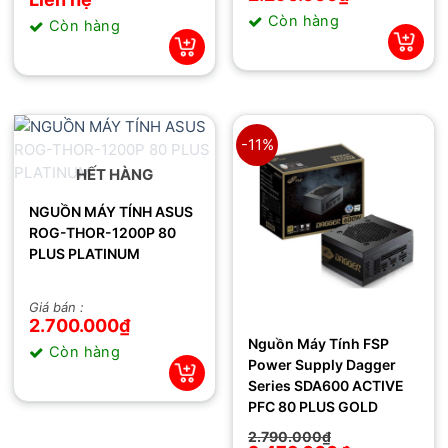
là:
tại
Còn hàng
2.350.000₫.
là:
Còn hàng
2.290.000₫.
-11%
HẾT HÀNG
NGUỒN MÁY TÍNH ASUS
ROG-THOR-1200P 80
PLUS PLATINUM
Giá bán :
2.700.000
₫
Nguồn Máy Tính FSP
Còn hàng
Power Supply Dagger
Series SDA600 ACTIVE
PFC 80 PLUS GOLD
Giá
Giá
2.790.000
₫