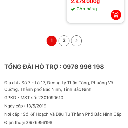
gốc
hiện
2.479.000
₫
là:
tại
Còn hàng
2.790.000₫.
là:
2.479.000₫.
1
2
TỔNG ĐÀI HỖ TRỢ : 0976 996 198
Địa chỉ : Số 7 - Lô 17, Đường Lý Thần Tông, Phường Võ
Cường, Thành phố Bắc Ninh, Tỉnh Bắc Ninh
GPKD - MST số: 2301090610
Ngày cấp : 13/5/2019
Nơi cấp : Sở Kế Hoạch Và Đầu
Tư
Thành Phố Bắc Ninh Cấp
Điện thoại :0976996198