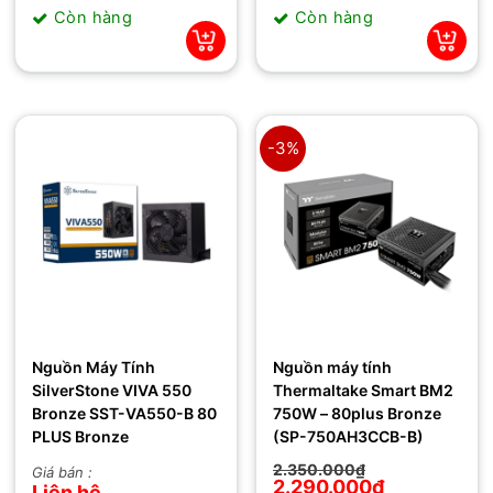
là:
tại
là:
tại
Còn hàng
Còn hàng
600.000₫.
là:
7.100.000₫.
là:
395.000₫.
5.779.000₫.
-3%
Nguồn Máy Tính
Nguồn máy tính
SilverStone VIVA 550
Thermaltake Smart BM2
Bronze SST-VA550-B 80
750W – 80plus Bronze
PLUS Bronze
(SP-750AH3CCB-B)
Giá
Giá
2.350.000
₫
Giá bán :
gốc
hiện
2.290.000
₫
Liên hệ