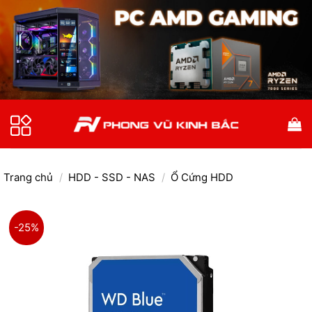
Bỏ
qua
nội
dung
Trang chủ
/
HDD - SSD - NAS
/
Ổ Cứng HDD
-25%