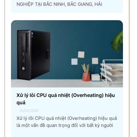
NGHIỆP TẠI BẮC NINH, BẮC GIANG, HẢI
DƯƠNG, HƯNG YÊN, THÁI NGUYÊN Giải pháp
thuê máy photocopy tối ưu dành cho doanh
nghiệp Trong thời đại chuyển đổi số và tối ưu
chi phí vận hành, ngày càng nhiều doanh
nghiệp lựa chọn giải pháp...
Xử lý lỗi CPU quá nhiệt (Overheating) hiệu
quả
15/04/2026
Xử lý lỗi CPU quá nhiệt (Overheating) hiệu quả
là một vấn đề quan trọng đối với bất kỳ người
dùng máy tính nào, từ game thủ, nhà thiết kế