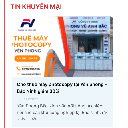
nghiệm sử dụng và hiệu suất làm việc. Nguyên
TIN KHU
YẾN MẠI
nhân...
Cho thuê máy photocopy tại Yên phong –
Bắc Ninh giảm 30%
29/09/2023
Yên Phong Bắc Ninh vốn nổi tiếng là chiếc
nôi cho các khu công nghiệp tại Bắc Ninh. 👉
Với sự góp mặt của tập đoàn SamSung đầu tư
5 BÌNH LUẬN
cho hạng mục sản xuất linh kiện điện tử