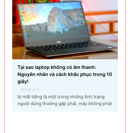
máy tính...
Tại sao laptop không có âm thanh:
Nguyên nhân và cách khắc phục trong 10
giây!
08/09/2023
bị mất tiếng là một trong những tình trạng
người dùng thường gặp phải, máy không phát
ra âm thanh khi bật nhạc, trình chiếu video.
Vậy tại sao laptop không có âm thanh và cách
khắc phục các hiện tượng này như thế nào
nhanh nhất, hãy cùng bài...