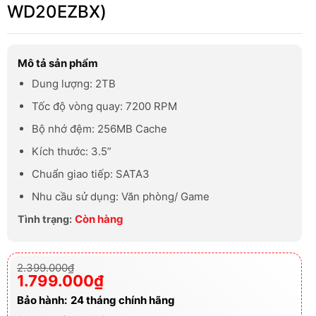
WD20EZBX)
Mô tả sản phẩm
Dung lượng: 2TB
Tốc độ vòng quay: 7200 RPM
Bộ nhớ đệm: 256MB Cache
Kích thước: 3.5”
Chuẩn giao tiếp: SATA3
Nhu cầu sử dụng: Văn phòng/ Game
Còn hàng
Tình trạng:
Giá
Giá
2.399.000
₫
gốc
hiện
1.799.000
₫
là:
tại
2.399.000₫.
là:
Bảo hành:
24 tháng chính hãng
1.799.000₫.