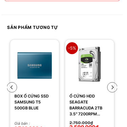
SẢN PHẨM TƯƠNG TỰ
-5%
BOX Ổ CỨNG SSD
Ổ CỨNG HDD
SAMSUNG T5
SEAGATE
500GB BLUE
BARRACUDA 2TB
3.5″ 7200RPM
256MB
Giá
Giá
2.750.000
₫
Giá bán :
gốc
hiện