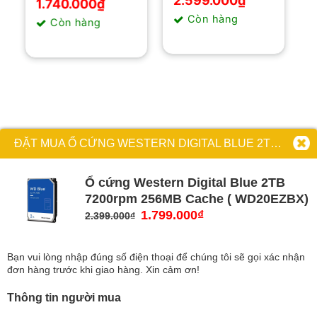
2.599.000
₫
1.740.000
₫
là:
tại
Còn hàng
2.750.000₫.
là:
Còn hàng
2.599.000₫.
ĐẶT MUA Ổ CỨNG WESTERN DIGITAL BLUE 2TB 7200RPM 256MB CACHE ( WD20EZBX)
Ổ cứng Western Digital Blue 2TB
7200rpm 256MB Cache ( WD20EZBX)
Giá
1.799.000
₫
Giá
2.399.000
₫
gốc
hiện
là:
tại
Bạn vui lòng nhập đúng số điện thoại để chúng tôi sẽ gọi xác nhận
2.399.000₫.
là:
đơn hàng trước khi giao hàng. Xin cảm ơn!
1.799.000₫.
Thông tin người mua