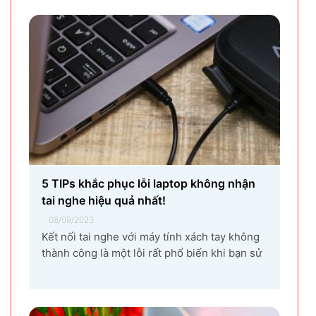
khiến vùng đất Yên Phong từ làng quê thuần
nông nay trở thành...
5 TIPs khắc phục lỗi laptop không nhận
tai nghe hiệu quả nhất!
08/09/2023
Kết nối tai nghe với máy tính xách tay không
thành công là một lỗi rất phổ biến khi bạn sử
dụng laptop thường xuyên. Nguyên nhân gây
ra lỗi laptop không nhận tai nghe là gì? Làm
sao để khắc phục hiệu quả tình trạng laptop –