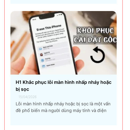
đồ họa, đến người dùng văn phòng. CPU quá
nhiệt không chỉ làm giảm hiệu suất máy tính,
gây ra...
H1 Khắc phục lỗi màn hình nhấp nháy hoặc
bị sọc
15/04/2026
Lỗi màn hình nhấp nháy hoặc bị sọc là một vấn
đề phổ biến mà người dùng máy tính và điện
thoại có thể gặp phải. Tình trạng này không chỉ
gây khó chịu mà còn ảnh hưởng đến trải