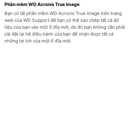
Mọi chi tiết vui lòng xin liên hệ:
CÔNG TY TNHH PHONG VŨ KINH BẮC
Địa chỉ:Số 7 – Lô 17, Đường Lý Thần Tông, Phường Võ
Cường, Thành phố Bắc Ninh, Tỉnh Bắc Ninh
Điện thoại :
097.699.6198
Email : thegioimayvanphongpvkb@gmail.com
Website :
https://phongvukinhbac.vn/