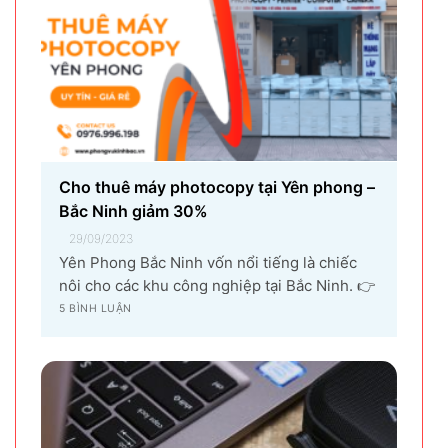
Yên Phong Bắc Ninh vốn nổi tiếng là chiếc
nôi cho các khu công nghiệp tại Bắc Ninh. 👉
Với sự góp mặt của tập đoàn SamSung đầu tư
5 BÌNH LUẬN
cho hạng mục sản xuất linh kiện điện tử
khiến vùng đất Yên Phong từ làng quê thuần
nông nay trở thành...
5 TIPs khắc phục lỗi laptop không nhận
tai nghe hiệu quả nhất!
08/09/2023
Kết nối tai nghe với máy tính xách tay không