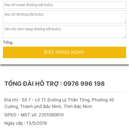
TỔNG ĐÀI HỖ TRỢ : 0976 996 198
Địa chỉ : Số 7 - Lô 17, Đường Lý Thần Tông, Phường Võ
Cường, Thành phố Bắc Ninh, Tỉnh Bắc Ninh
GPKD - MST số: 2301090610
Ngày cấp : 13/5/2019
Nơi cấp : Sở Kế Hoạch Và Đầu
Tư
Thành Phố Bắc Ninh Cấp
Điện thoại :0976996198
Email : seophongvukinhbac@gmail.com
Website : https://phongvukinhbac.vn/
Giới thiệu
Hướng dẫn đặt hàng
Điều khoản sử dụng
Điều khoản giao dịch