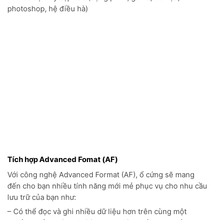
Tích hợp Advanced Fomat (AF)
Với công nghệ Advanced Format (AF), ổ cứng sẽ mang
đến cho bạn nhiều tính năng mới mẻ phục vụ cho nhu cầu
lưu trữ của bạn như:
– Có thể đọc và ghi nhiều dữ liệu hơn trên cùng một
khoảng trống trên đĩa (tận dụng hiệu quả hơn khoảng
trống trên ổ)
– Cải thiện sự toàn vẹn của dữ liệu bằng cách đưa ra chế
độ Error Corection Code (Mã hiệu chỉnh lỗi ECC) hiệu quả
hơn, cải thiện vượt bậc 50% việc hiệu chỉnh lỗi.
– Tối ưu hóa đặc biệt cho Mac, Win Vista, Win 7 khi cài đặt
mới.