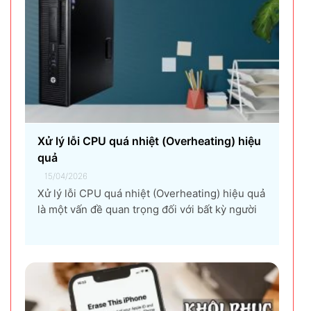
15/04/2026
Xử lý lỗi CPU quá nhiệt (Overheating) hiệu quả
là một vấn đề quan trọng đối với bất kỳ người
dùng máy tính nào, từ game thủ, nhà thiết kế
đồ họa, đến người dùng văn phòng. CPU quá
nhiệt không chỉ làm giảm hiệu suất máy tính,
gây ra...
H1 Khắc phục lỗi màn hình nhấp nháy hoặc
bị sọc
15/04/2026