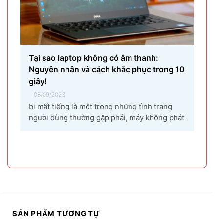
ra âm thanh khi bật nhạc, trình chiếu video.
Vậy tại sao laptop không có âm thanh và cách
khắc phục các hiện tượng này như thế nào
nhanh nhất, hãy cùng bài...
SẢN PHẨM TƯƠNG TỰ
-18%
-38%
Ổ cứng SSD
Ổ SSD Silicon