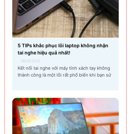
thành công là một lỗi rất phổ biến khi bạn sử
dụng laptop thường xuyên. Nguyên nhân gây
ra lỗi laptop không nhận tai nghe là gì? Làm
sao để khắc phục hiệu quả tình trạng laptop –
máy tính...
Tại sao laptop không có âm thanh:
Nguyên nhân và cách khắc phục trong 10
giây!
08/09/2023
bị mất tiếng là một trong những tình trạng
người dùng thường gặp phải, máy không phát