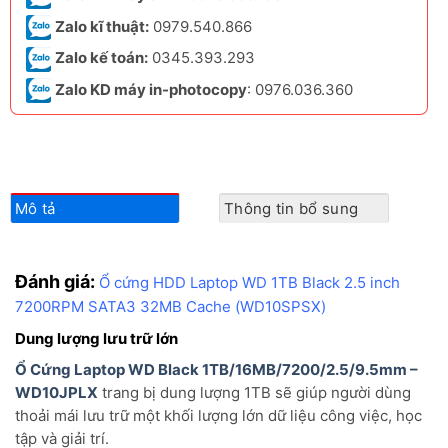
Zalo kĩ thuật:
0979.540.866
Zalo kế toán:
0345.393.293
Zalo KD máy in-photocopy
: 0976.036.360
Mô tả
Thông tin bổ sung
Đánh giá:
Ổ cứng HDD Laptop WD 1TB Black 2.5 inch
7200RPM SATA3 32MB Cache (WD10SPSX)
Dung lượng lưu trữ lớn
Ổ Cứng Laptop WD Black 1TB/16MB/7200/2.5/9.5mm –
WD10JPLX
trang bị dung lượng 1TB sẽ giúp người dùng
thoải mái lưu trữ một khối lượng lớn dữ liệu công việc, học
tập và giải trí.