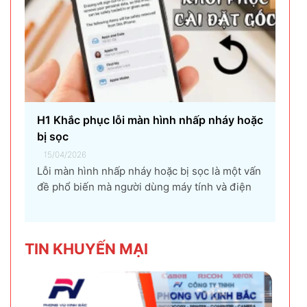
Lỗi màn hình nhấp nháy hoặc bị sọc là một vấn
đề phổ biến mà người dùng máy tính và điện
thoại có thể gặp phải. Tình trạng này không chỉ
gây khó chịu mà còn ảnh hưởng đến trải
nghiệm sử dụng và hiệu suất làm việc. Nguyên
TIN KHU
YẾN MẠI
nhân...
Cho thuê máy photocopy tại Yên phong –
Bắc Ninh giảm 30%
29/09/2023