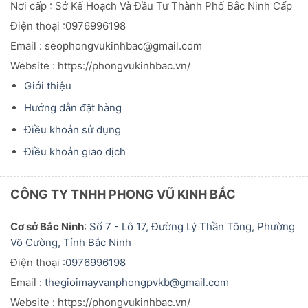
CÔNG TY TNHH PHONG VŨ KINH BẮC
Cơ sở Bắc Ninh
:
Số 7 - Lô 17, Đường Lý Thần Tông, Phường
Võ Cường, Tỉnh Bắc Ninh
Điện thoại :
0976996198
Email :
thegioimayvanphongpvkb@gmail.com
Website : https://phongvukinhbac.vn/
[Bản Đồ Đường Đi]
Chính sách bảo mật
Chính sách khiếu nại
Chính sách kiểm hàng
Hình thức thanh toán
Chính sách vận chuyển, giao nhận
Chính sách đổi trả sản phẩm
Chính sách kinh doanh