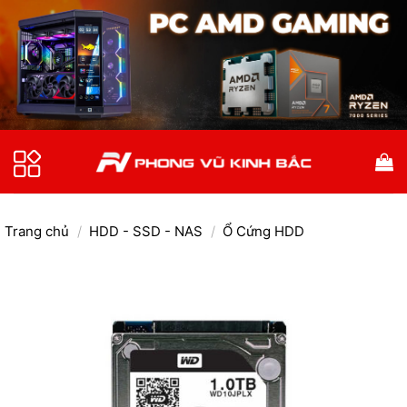
Bỏ
qua
nội
dung
Trang chủ
/
HDD - SSD - NAS
/
Ổ Cứng HDD