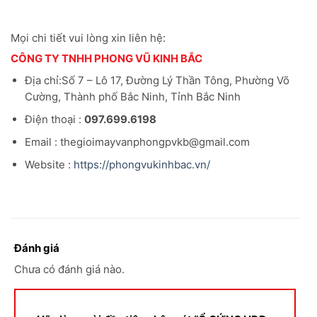
Đánh giá
Chưa có đánh giá nào.
Hãy là người đầu tiên nhận xét “Ổ CỨNG HDD
WESTERN BLACK 1TB 2.5″ 7200RPM 32MB”
Đánh giá của bạn
*
Đánh giá của bạn
*