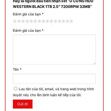
Tên
*
Lưu tên của tôi, email, và trang web trong trình
duyệt này cho lần bình luận kế tiếp của tôi.
THÔNG SỐ KỸ THUẬT
Thông số kỹ thuật
Hãng sản xuất
WD
Tên sản phẩm / PN
Black (WD10SPSX)
Dung lượng
1TB
Chuẩn giao tiếp
SATA3