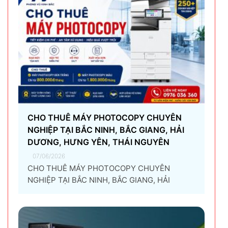
NGHIỆP TẠI BẮC NINH, BẮC GIANG, HẢI
DƯƠNG, HƯNG YÊN, THÁI NGUYÊN
07/06/2026
CHO THUÊ MÁY PHOTOCOPY CHUYÊN
NGHIỆP TẠI BẮC NINH, BẮC GIANG, HẢI
DƯƠNG, HƯNG YÊN, THÁI NGUYÊN Giải pháp
thuê máy photocopy tối ưu dành cho doanh
nghiệp Trong thời đại chuyển đổi số và tối ưu
chi phí vận hành, ngày càng nhiều doanh
nghiệp lựa chọn giải pháp...
Xử lý lỗi CPU quá nhiệt (Overheating) hiệu
quả