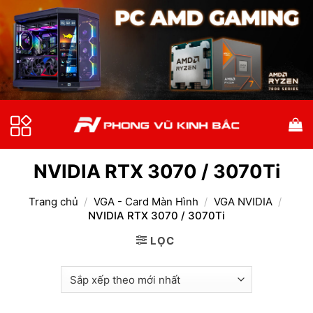
Bỏ
qua
nội
dung
NVIDIA RTX 3070 / 3070Ti
Trang chủ
/
VGA - Card Màn Hình
/
VGA NVIDIA
/
NVIDIA RTX 3070 / 3070Ti
LỌC