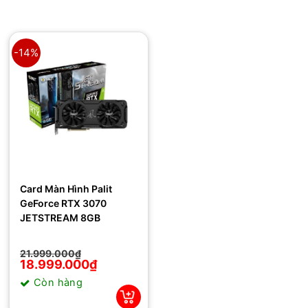
-14%
Card Màn Hình Palit
GeForce RTX 3070
JETSTREAM 8GB
Giá
Giá
21.999.000
₫
gốc
hiện
18.999.000
₫
là:
tại
Còn hàng
21.999.000₫.
là:
18.999.000₫.