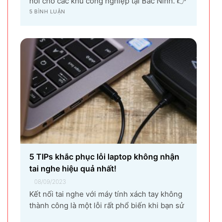
nôi cho các khu công nghiệp tại Bắc Ninh. 👉
Với sự góp mặt của tập đoàn SamSung đầu tư
5 BÌNH LUẬN
cho hạng mục sản xuất linh kiện điện tử
khiến vùng đất Yên Phong từ làng quê thuần
nông nay trở thành...
5 TIPs khắc phục lỗi laptop không nhận
tai nghe hiệu quả nhất!
08/09/2023
Kết nối tai nghe với máy tính xách tay không
thành công là một lỗi rất phổ biến khi bạn sử
dụng laptop thường xuyên. Nguyên nhân gây