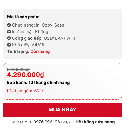
Mô tả sản phẩm
Chức năng: In-Copy-Scan
In đảo mặt: Không
Cổng giao tiếp: USD/ LAN/ WIFI
Khổ giấy: A4/A5
Còn hàng
Tình trạng:
Giá
Giá
5.250.000
₫
gốc
hiện
4.290.000
₫
là:
tại
5.250.000₫.
là:
Bảo hành:
12
tháng chính hãng
4.290.000₫.
(Đã bao gồm VAT)
MUA NGAY
0976.996.198
|
Hệ thống cửa hàng
Gọi đặt mua:
(24/7)