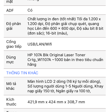
mặt
Có
ADF
Chất lượng in đen (tốt nhất) Tối đa 1.200 x
Độ phân
1.200 dpi, Độ phân giải chụp quét, quang
giải
học Lên đến 600 x 600 dpi, Độ sâu bít 8 bit
(đơn sắc); 16-bit (màu),
Cổng
USB/LAN/Wifi
giao tiếp
HP 107A Blk Original Laser Toner
Dùng
Crtg_W1107A ~1000 bản in theo tiêu chuẩn
mực
hãng
THÔNG TIN KHÁC
Màn hình LCD 2 dòng (16 ký tự mỗi dòng),
Mô tả
Số lượng người dùng 1-5 Người dùng, Khay
khác
nạp giấy 150 tờ, Ngăn giấy ra 100 tờ,
Kích
421,9 mm x 424 mm x 308,7 mm
thước