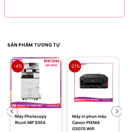
Vậy tại sao laptop không có âm thanh và cách
khắc phục các hiện tượng này như thế nào
nhanh nhất, hãy cùng bài...
SẢN PHẨM TƯƠNG TỰ
-4%
-21%
Máy Photocopy
Máy in phun màu
Ricoh MP 5054
Canon PIXMA
G5070 Wifi