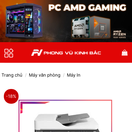
Bỏ
qua
nội
dung
Trang chủ
/
Máy văn phòng
/
Máy In
-18%