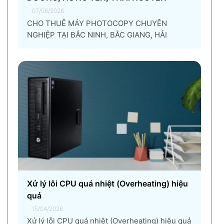
07/06/2026
CHO THUÊ MÁY PHOTOCOPY CHUYÊN
NGHIỆP TẠI BẮC NINH, BẮC GIANG, HẢI
DƯƠNG, HƯNG YÊN, THÁI NGUYÊN Giải pháp
thuê máy photocopy tối ưu dành cho doanh
nghiệp Trong thời đại chuyển đổi số và tối ưu
chi phí vận hành, ngày càng nhiều doanh
nghiệp lựa chọn giải pháp...
Xử lý lỗi CPU quá nhiệt (Overheating) hiệu
quả
15/04/2026
Xử lý lỗi CPU quá nhiệt (Overheating) hiệu quả