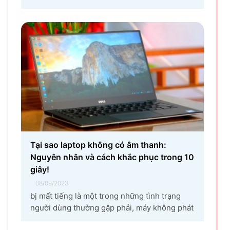
ra lỗi laptop không nhận tai nghe là gì? Làm
sao để khắc phục hiệu quả tình trạng laptop –
máy tính...
Tại sao laptop không có âm thanh:
Nguyên nhân và cách khắc phục trong 10
giây!
08/09/2023
bị mất tiếng là một trong những tình trạng
người dùng thường gặp phải, máy không phát
ra âm thanh khi bật nhạc, trình chiếu video.