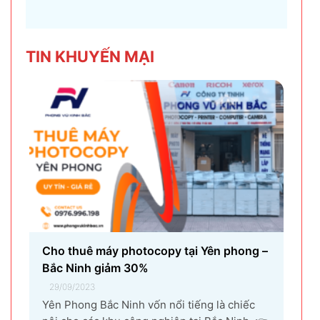
thoại có thể gặp phải. Tình trạng này không chỉ
gây khó chịu mà còn ảnh hưởng đến trải
nghiệm sử dụng và hiệu suất làm việc. Nguyên
TIN KHU
YẾN MẠI
nhân...
Cho thuê máy photocopy tại Yên phong –
Bắc Ninh giảm 30%
29/09/2023
Yên Phong Bắc Ninh vốn nổi tiếng là chiếc