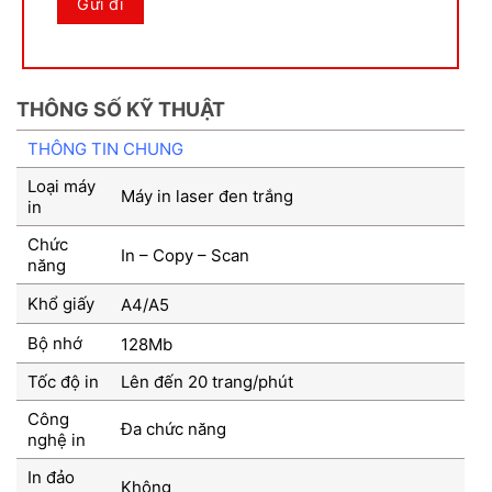
THÔNG SỐ KỸ THUẬT
THÔNG TIN CHUNG
Loại máy
Máy in laser đen trắng
in
Chức
In – Copy – Scan
năng
Khổ giấy
A4/A5
Bộ nhớ
128Mb
Tốc độ in
Lên đến 20 trang/phút
Công
Đa chức năng
nghệ in
In đảo
Không