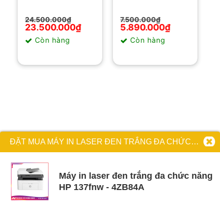
Giá
Giá
Giá
Giá
24.500.000
₫
7.500.000
₫
gốc
hiện
gốc
hiện
23.500.000
₫
5.890.000
₫
là:
tại
là:
tại
Sản
Còn hàng
Còn hàng
24.500.000₫.
là:
7.500.000₫.
là:
23.500.000₫.
5.890.000₫.
phẩm
này
có
nhiều
biến
thể.
Các
tùy
chọn
ĐẶT MUA MÁY IN LASER ĐEN TRẮNG ĐA CHỨC NĂNG HP 137FNW - 4ZB84A
có
thể
được
Máy in laser đen trắng đa chức năng
chọn
HP 137fnw - 4ZB84A
trên
trang
sản