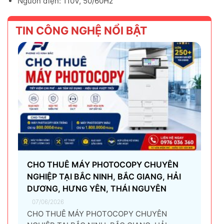
Nguồn điện: 110V, 50/60Hz
TIN CÔNG NGHỆ NỔI BẬT
CHO THUÊ MÁY PHOTOCOPY CHUYÊN
NGHIỆP TẠI BẮC NINH, BẮC GIANG, HẢI
DƯƠNG, HƯNG YÊN, THÁI NGUYÊN
07/06/2026
CHO THUÊ MÁY PHOTOCOPY CHUYÊN