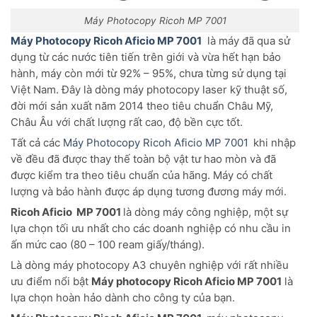
Máy Photocopy Ricoh MP 7001
Máy Photocopy Ricoh Aficio MP 7001
là máy đã qua sử
dụng từ các nước tiên tiến trên giới và vừa hết hạn bảo
hành, máy còn mới từ 92% – 95%, chưa từng sử dụng tại
Việt Nam. Đây là dòng máy photocopy laser kỹ thuật số,
đời mới sản xuất năm 2014 theo tiêu chuẩn Châu Mỹ,
Châu Âu với chất lượng rất cao, độ bền cực tốt.
Tất cả các
Máy Photocopy Ricoh Aficio MP 7001
khi nhập
về đều đã được thay thế toàn bộ vật tư hao mòn và đã
được kiểm tra theo tiêu chuẩn của hãng. Máy có chất
lượng và bảo hành được áp dụng tương đương máy mới.
Ricoh Aficio MP 7001
là dòng máy công nghiệp, một sự
lựa chọn tối ưu nhất cho các doanh nghiệp có nhu cầu in
ấn mức cao (80 – 100 ream giấy/tháng).
Là dòng máy photocopy A3 chuyên nghiệp với rất nhiều
ưu điểm nổi bật
Máy photocopy Ricoh Aficio MP 7001
là
lựa chọn hoàn hảo dành cho công ty của bạn.