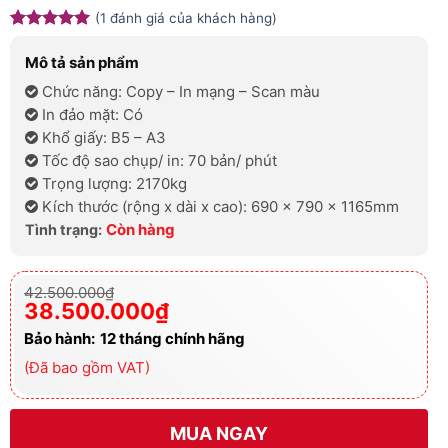
(
1
đánh giá của khách hàng)
5
1
trên 5
dựa trên
Mô tả sản phẩm
đánh giá
Chức năng: Copy – In mạng – Scan màu
In đảo mặt: Có
Khổ giấy: B5 – A3
Tốc độ sao chụp/ in: 70 bản/ phút
Trọng lượng: 2170kg
Kích thước (rộng x dài x cao): 690 x 790 x 1165mm
Còn hàng
Tình trạng:
Giá
Giá
42.500.000
₫
gốc
hiện
38.500.000
₫
là:
tại
42.500.000₫.
là:
Bảo hành:
12
tháng chính hãng
38.500.000₫.
(Đã bao gồm VAT)
MUA NGAY