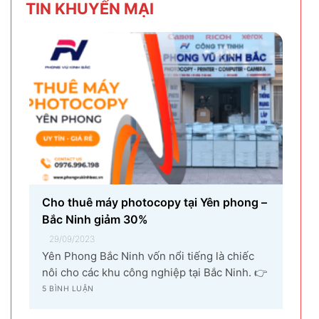
TIN KHU
YẾN MẠI
nhân...
Cho thuê máy photocopy tại Yên phong –
Bắc Ninh giảm 30%
29/09/2023
Yên Phong Bắc Ninh vốn nổi tiếng là chiếc
nôi cho các khu công nghiệp tại Bắc Ninh. 👉
Với sự góp mặt của tập đoàn SamSung đầu tư
5 BÌNH LUẬN
cho hạng mục sản xuất linh kiện điện tử