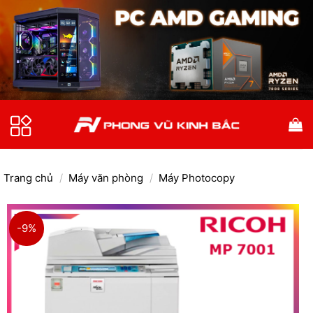
Bỏ
qua
nội
dung
Trang chủ
/
Máy văn phòng
/
Máy Photocopy
-9%