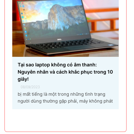
Tại sao laptop không có âm thanh:
Nguyên nhân và cách khắc phục trong 10
giây!
08/09/2023
bị mất tiếng là một trong những tình trạng
người dùng thường gặp phải, máy không phát
ra âm thanh khi bật nhạc, trình chiếu video.
Vậy tại sao laptop không có âm thanh và cách
khắc phục các hiện tượng này như thế nào
nhanh nhất, hãy cùng bài...