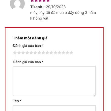
Được xếp
Tú anh
–
29/10/2023
hạng
5
5
máy này tôi đã mua ở đây dùng 3 năm
sao
k hỏng vặt
Thêm một đánh giá
Đánh giá của bạn
*
Đánh giá của bạn
*
Tên
*