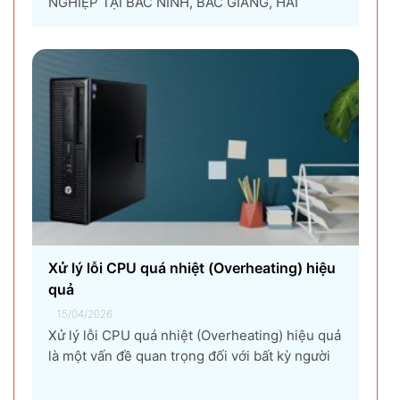
NGHIỆP TẠI BẮC NINH, BẮC GIANG, HẢI
DƯƠNG, HƯNG YÊN, THÁI NGUYÊN Giải pháp
thuê máy photocopy tối ưu dành cho doanh
nghiệp Trong thời đại chuyển đổi số và tối ưu
chi phí vận hành, ngày càng nhiều doanh
nghiệp lựa chọn giải pháp...
Xử lý lỗi CPU quá nhiệt (Overheating) hiệu
quả
15/04/2026
Xử lý lỗi CPU quá nhiệt (Overheating) hiệu quả
là một vấn đề quan trọng đối với bất kỳ người
dùng máy tính nào, từ game thủ, nhà thiết kế
đồ họa, đến người dùng văn phòng. CPU quá