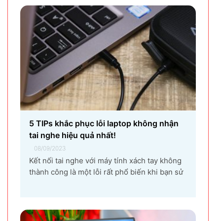
khiến vùng đất Yên Phong từ làng quê thuần
nông nay trở thành...
5 TIPs khắc phục lỗi laptop không nhận
tai nghe hiệu quả nhất!
08/09/2023
Kết nối tai nghe với máy tính xách tay không
thành công là một lỗi rất phổ biến khi bạn sử
dụng laptop thường xuyên. Nguyên nhân gây
ra lỗi laptop không nhận tai nghe là gì? Làm
sao để khắc phục hiệu quả tình trạng laptop –
máy tính...