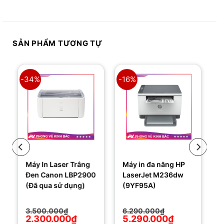
SẢN PHẨM TƯƠNG TỰ
-34%
-16%
Máy In Laser Trắng
Máy in đa năng HP
Đen Canon LBP2900
LaserJet M236dw
(Đã qua sử dụng)
(9YF95A)
Giá
Giá
Giá
Giá
3.500.000
₫
6.290.000
₫
gốc
hiện
gốc
hiện
2.300.000
₫
5.290.000
₫