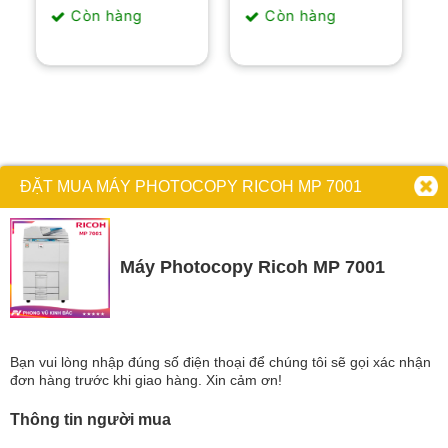
là:
tại
là:
tại
Còn hàng
Còn hàng
3.500.000₫.
là:
6.290.000₫.
là:
2.300.000₫.
5.290.000₫.
ĐẶT MUA MÁY PHOTOCOPY RICOH MP 7001
Máy Photocopy Ricoh MP 7001
Bạn vui lòng nhập đúng số điện thoại để chúng tôi sẽ gọi xác nhận
đơn hàng trước khi giao hàng. Xin cảm ơn!
Thông tin người mua