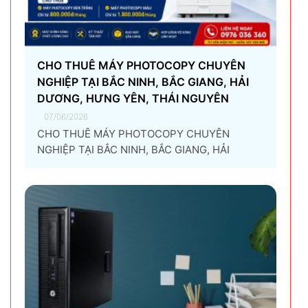
CHO THUÊ MÁY PHOTOCOPY CHUYÊN
NGHIỆP TẠI BẮC NINH, BẮC GIANG, HẢI
DƯƠNG, HƯNG YÊN, THÁI NGUYÊN
07/06/2026
CHO THUÊ MÁY PHOTOCOPY CHUYÊN
NGHIỆP TẠI BẮC NINH, BẮC GIANG, HẢI
DƯƠNG, HƯNG YÊN, THÁI NGUYÊN Giải pháp
thuê máy photocopy tối ưu dành cho doanh
nghiệp Trong thời đại chuyển đổi số và tối ưu
chi phí vận hành, ngày càng nhiều doanh
nghiệp lựa chọn giải pháp...