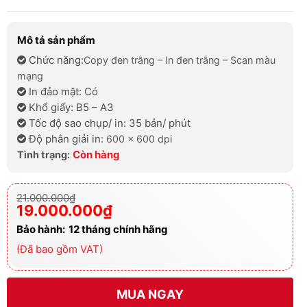
Mô tả sản phẩm
Chức năng:
Copy đen trắng – In đen trắng – Scan màu
mạng
In đảo mặt: Có
Khổ giấy: B5 – A3
Tốc độ sao chụp/ in: 35 bản/ phút
Độ phân giải in:
600 x 600 dpi
Còn hàng
Tình trạng:
Giá
Giá
21.000.000
₫
gốc
hiện
19.000.000
₫
là:
tại
21.000.000₫.
là:
Bảo hành:
12
tháng chính hãng
19.000.000₫.
(Đã bao gồm VAT)
MUA NGAY