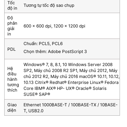
Tốc
Tương tự tốc độ sao chụp
độ in
Độ
phân
600 x 600 dpi, 1200 x 1200 dpi
giải
in
Chuẩn: PCL5, PCL6
PDL
Chọn thêm: Adobe PostScript 3
Windows® 7, 8, 8.1, 10 Windows Server 2008
Hệ
SP2, Máy chủ 2008 R2 SP1, Máy chủ 2012, Máy
điều
chủ 2012 R2, Máy chủ 2016 macOS® 10.11, 10.12,
hành
10.13 Citrix® Redhat® Enterprise Linux® Fedora
tương
Core IBM® AIX® HP- UX® Oracle® Solaris
thích
SUSE® SAP®
Giao
Ethernet 1000BASE-T / 100BASE-TX / 10BASE-
diện
T, USB2.0