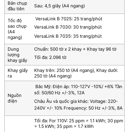
Bản chụp
Sau: 4,5 giây (A4 ngang)
đầu tiên
VersaLink B 7025: 25 trang/phút
Tốc độ
sao chụp
VersaLink B 7030: 30 trang/phút
(A4
VersaLink B 7035: 35 trang/phút
ngang)
Dung
Chuẩn: 500 tờ x 2 khay + Khay tay 96 tờ
lượng
Tối đa: 2.096 tờ
khay giấy
Khay giấy
Khay trên: 250 tờ (A4 ngang), Khay dưới:
ra
250 tờ (A4 ngang)
Bắc Mỹ: Điện áp: 110-127V -10%/ +6% Tần
số: 50/60 Hz +/-3%, 12A
Nguồn
điện
Châu Âu và quốc gia khác: Voltage: 220-
240V +/- 10% Frequency: 50 Hz +/-3%, 8A
Tối đa: For 110V: 25 ppm = 1.1 kWh; 30 ppm
= 1.5 kWh; 35 ppm = 1.7 kWh