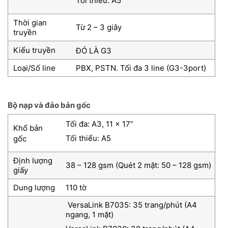
Tối thiểu: A5
Thời gian
Từ 2 – 3 giây
truyền
Kiểu truyền
ĐÓ LÀ G3
Loại/Số line
PBX, PSTN. Tối đa 3 line (G3-3port)
Bộ nạp và đảo bản gốc
Tối đa: A3, 11 x 17”
Khổ bản
Tối thiểu: A5
gốc
Định lượng
38 – 128 gsm (Quét 2 mặt: 50 – 128 gsm)
giấy
Dung lượng
110 tờ
VersaLink B7035: 35 trang/phút (A4
ngang, 1 mặt)