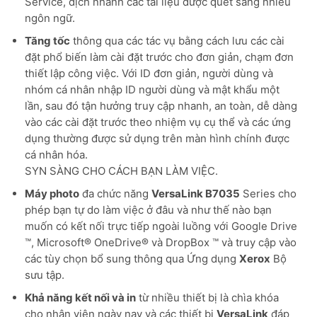
Service, dịch nhanh các tài liệu được quét sang nhiều
ngôn ngữ.
Tăng tốc
thông qua các tác vụ bằng cách lưu các cài
đặt phổ biến làm cài đặt trước cho đơn giản, chạm đơn
thiết lập công việc. Với ID đơn giản, người dùng và
nhóm cá nhân nhập ID người dùng và mật khẩu một
lần, sau đó tận hưởng truy cập nhanh, an toàn, dễ dàng
vào các cài đặt trước theo nhiệm vụ cụ thể và các ứng
dụng thường được sử dụng trên màn hình chính được
cá nhân hóa.
SYN SÀNG CHO CÁCH BẠN LÀM VIỆC.
Máy photo
đa chức năng
VersaLink B7035
Series cho
phép bạn tự do làm việc ở đâu và như thế nào bạn
muốn có kết nối trực tiếp ngoài luồng với Google Drive
™, Microsoft® OneDrive® và DropBox ™ và truy cập vào
các tùy chọn bổ sung thông qua Ứng dụng
Xerox
Bộ
sưu tập.
Khả năng kết nối và in
từ nhiều thiết bị là chìa khóa
cho nhân viên ngày nay và các thiết bị
VersaLink
đáp