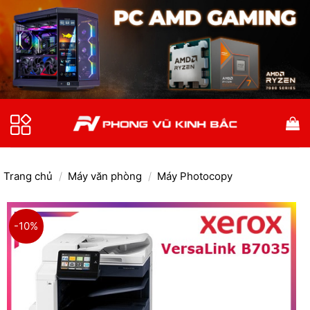
Bỏ
qua
nội
dung
Trang chủ
/
Máy văn phòng
/
Máy Photocopy
-10%