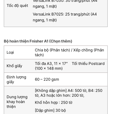
VersaLink B7030: 30 trang/phút (A4
Tốc độ quét
ngang, 1 mặt)
VersaLink B7025: 25 trang/phút (A4
ngang, 1 mặt)
Bộ hoàn thiện Fnisher A1 (Chọn thêm)
Chia bộ (Phân tách) / Xếp chồng (Phân
Loại
tách)
Tối đa A3, 11 x 17″ Tối thiểu Postcard
Khổ giấy
(100 x 148 mm)
Định lượng
60 – 220 gsm
giấy
[Không dập ghim] A4: 500 tờ, B4: 250
tờ, A3 hoặc lớn hơn: 200 tờ,
Dung lượng
khay hoàn
Khổ hỗn hợp : 250 tờ
thiện
[Dập ghim] 30 bộ