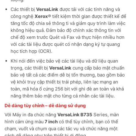
Các thiết bị
VersaLink
được tải với các tính năng và
công nghệ
Xerox
® tiết kiệm thời gian được thiết kế để
tăng tốc độ chia sẻ thông ti và giảm quy trình làm việc
không hiệu quả. Đảm bảo độ chính xác thông tin với
chế độ xem trước Quét và Fax và thực hiện nhiều hơn
với các tài liệu được quét có nhận dạng ký tự quang
học tích hợp (OCR).
Khi nói đến việc bảo vệ các tài liệu và dữ liệu quan
trọng, các thiết bị
VersaLink
cung cấp bảo mật chuẩn
bảo vệ tất cả các điểm dễ bị tổn thương, bao gồm bảo
vệ khỏi truy cập thiết bị trái phép, liên lạc mạng an
toàn, mã hóa ổ cứng 256 bit với ghi đè an toàn và khả
năng thêm bảo mật cho từng cá nhân các tài liệu.
Dễ dàng tùy chỉnh – dễ dàng sử dụng
Với Máy in đa chức năng
VersaLink B735
Series, màn
hình cảm ứng màu
7 inch
có thể tùy chỉnh, bạn có thể
chạm, vuốt và chụm qua các tác vụ và chức năng một
cách dễ dàng như trên thiết bị di động.