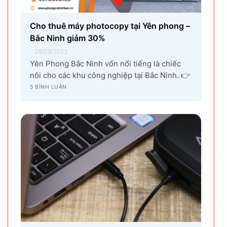
Cho thuê máy photocopy tại Yên phong –
Bắc Ninh giảm 30%
29/09/2023
Yên Phong Bắc Ninh vốn nổi tiếng là chiếc
nôi cho các khu công nghiệp tại Bắc Ninh. 👉
Với sự góp mặt của tập đoàn SamSung đầu tư
5 BÌNH LUẬN
cho hạng mục sản xuất linh kiện điện tử
khiến vùng đất Yên Phong từ làng quê thuần
nông nay trở thành...