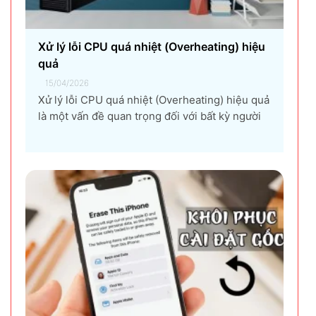
Xử lý lỗi CPU quá nhiệt (Overheating) hiệu
quả
15/04/2026
Xử lý lỗi CPU quá nhiệt (Overheating) hiệu quả
là một vấn đề quan trọng đối với bất kỳ người
dùng máy tính nào, từ game thủ, nhà thiết kế
đồ họa, đến người dùng văn phòng. CPU quá
nhiệt không chỉ làm giảm hiệu suất máy tính,
gây ra...