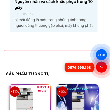
Nguyên nhân và cách khắc phục trong 10
giây!
08/09/2023
bị mất tiếng là một trong những tình trạng
người dùng thường gặp phải, máy không phát
ra âm thanh khi bật nhạc, trình chiếu video.
Vậy tại sao laptop không có âm thanh và cách
khắc phục các hiện tượng này như thế nào
nhanh nhất, hãy cùng bài...
ZALO
0976.996.198
SẢN PHẨM TƯƠNG TỰ
-11%
-5%