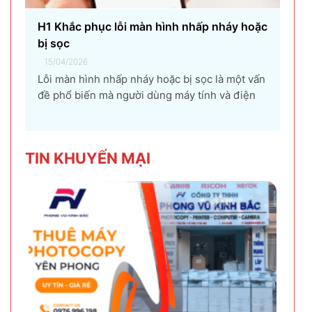
H1 Khắc phục lỗi màn hình nhấp nháy hoặc
bị sọc
15/04/2026
Lỗi màn hình nhấp nháy hoặc bị sọc là một vấn
đề phổ biến mà người dùng máy tính và điện
thoại có thể gặp phải. Tình trạng này không chỉ
gây khó chịu mà còn ảnh hưởng đến trải
nghiệm sử dụng và hiệu suất làm việc. Nguyên
TIN KHU
YẾN MẠI
nhân...