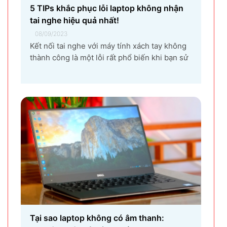
5 TIPs khắc phục lỗi laptop không nhận
tai nghe hiệu quả nhất!
08/09/2023
Kết nối tai nghe với máy tính xách tay không
thành công là một lỗi rất phổ biến khi bạn sử
dụng laptop thường xuyên. Nguyên nhân gây
ra lỗi laptop không nhận tai nghe là gì? Làm
sao để khắc phục hiệu quả tình trạng laptop –
máy tính...
Tại sao laptop không có âm thanh: