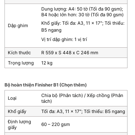
Dung lượng: A4: 50 tờ (Tối đa 90 gsm);
B4 hoặc lớn hơn: 30 tờ (Tối đa 90 gsm)
Khổ giấy: Tối đa: A3, 11 x 17″; Tối thiểu:
Dập ghim
B5 ngang
Vị trí dập ghim: 1 vị trí
Kích thước
R 559 x S 448 x C 246 mm
Trọng lượng
12 kg
Bộ hoàn thiện Finisher B1 (Chọn thêm)
Chia bộ (Phân tách) / Xếp chồng (Phân
Loại
tách)
Khổ giấy
Tối đa: A3, 11 x 17″; Tối thiểu: B5 ngang
Định lượng
60 – 220 gsm
giấy