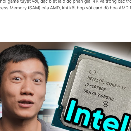
 game tuyệt vời, đặc biệt là ở độ phân giải 4K và trong các trò
ccess Memory (SAM) của AMD, khi kết hợp với card đồ họa AMD 