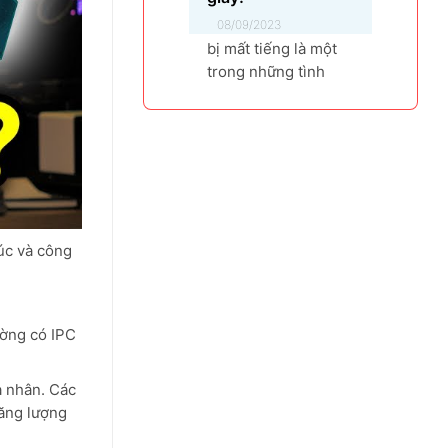
08/09/2023
bị mất tiếng là một
trong những tình
trạng người dùng
thường gặp phải,
máy không phát ra
âm thanh khi bật
nhạc, trình chiếu
video. Vậy tại sao
laptop không có âm
rúc và công
thanh và cách khắc
phục các hiện tượng
này như thế nào
nhanh nhất, hãy
ường có IPC
cùng bài...
a nhân. Các
năng lượng