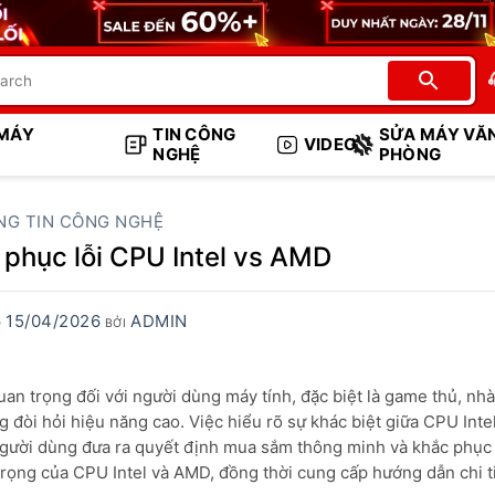
 MÁY
TIN CÔNG
SỬA MÁY VĂ
VIDEO
NGHỆ
PHÒNG
NG TIN CÔNG NGHỆ
 phục lỗi CPU Intel vs AMD
15/04/2026
ADMIN
O
BỞI
an trọng đối với người dùng máy tính, đặc biệt là game thủ, nhà
đòi hỏi hiệu năng cao. Việc hiểu rõ sự khác biệt giữa CPU Inte
 người dùng đưa ra quyết định mua sắm thông minh và khắc phục
 trọng của CPU Intel và AMD, đồng thời cung cấp hướng dẫn chi t