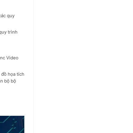
các quy
uy trình
ync Video
đồ họa tích
àn bộ bộ