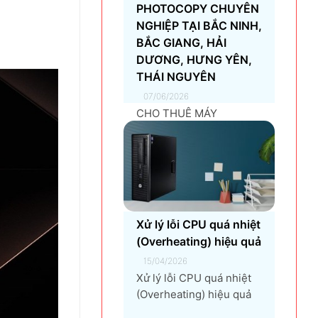
PHOTOCOPY CHUYÊN
NGHIỆP TẠI BẮC NINH,
BẮC GIANG, HẢI
DƯƠNG, HƯNG YÊN,
THÁI NGUYÊN
07/06/2026
CHO THUÊ MÁY
PHOTOCOPY CHUYÊN
NGHIỆP TẠI BẮC NINH,
BẮC GIANG, HẢI
DƯƠNG, HƯNG YÊN,
THÁI NGUYÊN Giải pháp
thuê máy photocopy tối
Xử lý lỗi CPU quá nhiệt
ưu dành cho doanh
(Overheating) hiệu quả
nghiệp Trong thời đại
chuyển đổi số và tối ưu
15/04/2026
chi phí vận hành, ngày
Xử lý lỗi CPU quá nhiệt
càng nhiều doanh
(Overheating) hiệu quả
nghiệp lựa chọn giải
là một vấn đề quan trọng