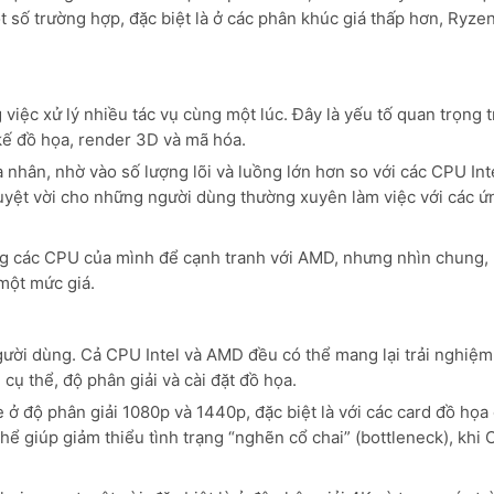
số trường hợp, đặc biệt là ở các phân khúc giá thấp hơn, Ryzen
iệc xử lý nhiều tác vụ cùng một lúc. Đây là yếu tố quan trọng 
kế đồ họa, render 3D và mã hóa.
hân, nhờ vào số lượng lõi và luồng lớn hơn so với các CPU Int
tuyệt vời cho những người dùng thường xuyên làm việc với các ứ
ong các CPU của mình để cạnh tranh với AMD, nhưng nhìn chung,
một mức giá.
gười dùng. Cả CPU Intel và AMD đều có thể mang lại trải nghiệ
 cụ thể, độ phân giải và cài đặt đồ họa.
ở độ phân giải 1080p và 1440p, đặc biệt là với các card đồ họa 
hể giúp giảm thiểu tình trạng “nghẽn cổ chai” (bottleneck), khi 