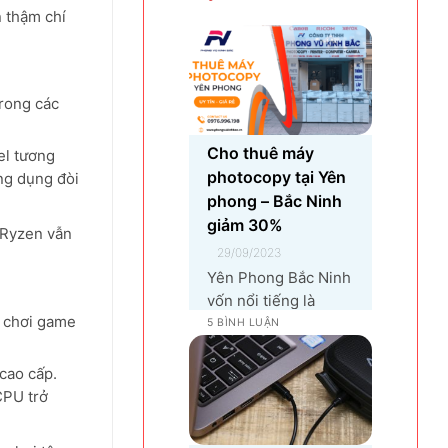
hưởng đến trải nghiệm
 thậm chí
sử dụng và hiệu suất làm
việc. Nguyên nhân...
trong các
Cho thuê máy
el tương
photocopy tại Yên
ng dụng đòi
phong – Bắc Ninh
giảm 30%
 Ryzen vẫn
29/09/2023
Yên Phong Bắc Ninh
vốn nổi tiếng là
m chơi game
chiếc nôi cho các
5 BÌNH LUẬN
khu công nghiệp tại
Bắc Ninh. 👉Với sự
cao cấp.
góp mặt của tập
CPU trở
đoàn SamSung đầu
tư cho hạng mục sản