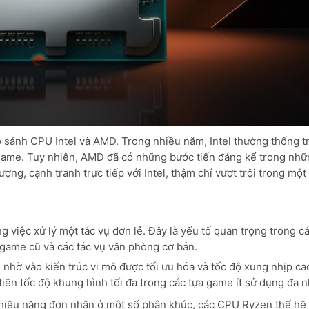
 sánh CPU Intel và AMD. Trong nhiều năm, Intel thường thống trị
i game. Tuy nhiên, AMD đã có những bước tiến đáng kể trong nh
g, cạnh tranh trực tiếp với Intel, thậm chí vượt trội trong một
việc xử lý một tác vụ đơn lẻ. Đây là yếu tố quan trọng trong c
game cũ và các tác vụ văn phòng cơ bản.
 nhờ vào kiến trúc vi mô được tối ưu hóa và tốc độ xung nhịp ca
iên tốc độ khung hình tối đa trong các tựa game ít sử dụng đa n
 hiệu năng đơn nhân ở một số phân khúc, các CPU Ryzen thế hệ