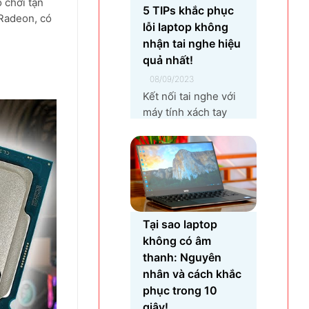
 chơi tận
xuất linh kiện điện
5 TIPs khắc phục
Radeon, có
tử khiến vùng đất
lỗi laptop không
Yên Phong từ làng
nhận tai nghe hiệu
quê thuần nông nay
quả nhất!
trở thành...
08/09/2023
Kết nối tai nghe với
máy tính xách tay
không thành công là
một lỗi rất phổ biến
khi bạn sử dụng
laptop thường
xuyên. Nguyên nhân
gây ra lỗi laptop
không nhận tai nghe
Tại sao laptop
là gì? Làm sao để
không có âm
khắc phục hiệu quả
thanh: Nguyên
tình trạng laptop –
nhân và cách khắc
máy tính...
phục trong 10
giây!