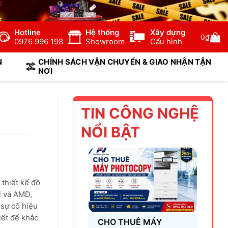
Hotline
Hệ thống
Xây dựng
0
₫
0976 996 198
Showroom
Cấu hình
N
CHÍNH SÁCH VẬN CHUYỂN & GIAO NHẬN TẬN
NƠI
TIN CÔNG NGHỆ
NỔI BẬT
 thiết kế đồ
l và AMD,
 sự cố hiệu
iết để khắc
CHO THUÊ MÁY