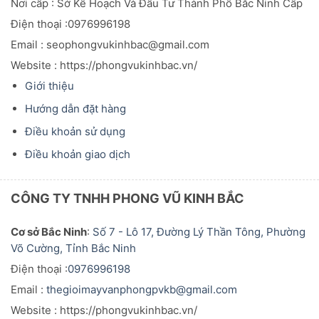
Nơi cấp : Sở Kế Hoạch Và Đầu
Tư
Thành Phố Bắc Ninh Cấp
Điện thoại :0976996198
Email : seophongvukinhbac@gmail.com
Website : https://phongvukinhbac.vn/
Giới thiệu
Hướng dẫn đặt hàng
Điều khoản sử dụng
Điều khoản giao dịch
CÔNG TY TNHH PHONG VŨ KINH BẮC
Cơ sở Bắc Ninh
:
Số 7 - Lô 17, Đường Lý Thần Tông, Phường
Võ Cường, Tỉnh Bắc Ninh
Điện thoại :
0976996198
Email :
thegioimayvanphongpvkb@gmail.com
Website : https://phongvukinhbac.vn/