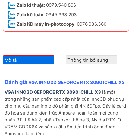
Zalo kĩ thuật:
0979.540.866
Zalo kế toán:
0345.393.293
Zalo KD máy in-photocopy
: 0976.036.360
Mô tả
Thông tin bổ sung
Đánh giá
VGA INNO3D GEFORCE RTX 3090 ICHILL X3
VGA INNO3D GEFORCE RTX 3090 ICHILL X3
là một
trong những sản phẩm cao cấp nhất của Inno3D phục vụ
cho nhu cầu gaming ở độ phân giải 4K 60Fps. Đây là card
đồ họa sử dụng kiến trúc Ampare hoàn toàn mới cùng
nhân RT thế hệ 2, nhân Tensor thế hệ 3, Nvidia RTX IO,
VRAM GDDR6X và sản xuất trên tiến trình 8nm được
Samsung làm riêng.