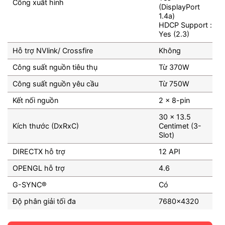
Cổng xuất hình
(DisplayPort
1.4a)
HDCP Support :
Yes (2.3)
Hỗ trợ NVlink/ Crossfire
Không
Công suất nguồn tiêu thụ
Từ 370W
Công suất nguồn yêu cầu
Từ 750W
Kết nối nguồn
2 x 8-pin
30 x 13.5
Kích thước (DxRxC)
Centimet (3-
Slot)
DIRECTX hỗ trợ
12 API
OPENGL hỗ trợ
4.6
G-SYNC®
Có
Độ phân giải tối đa
7680×4320