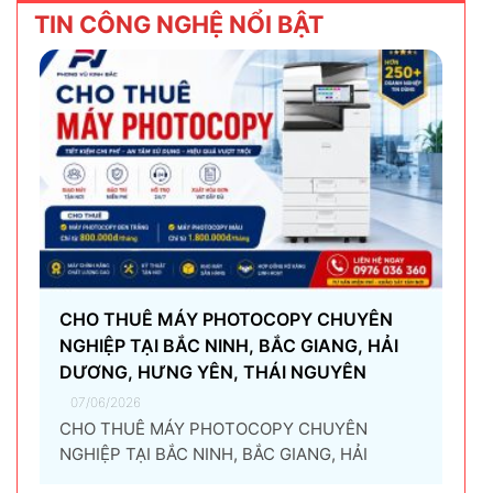
TIN CÔNG NGHỆ NỔI BẬT
CHO THUÊ MÁY PHOTOCOPY CHUYÊN
NGHIỆP TẠI BẮC NINH, BẮC GIANG, HẢI
DƯƠNG, HƯNG YÊN, THÁI NGUYÊN
07/06/2026
CHO THUÊ MÁY PHOTOCOPY CHUYÊN
NGHIỆP TẠI BẮC NINH, BẮC GIANG, HẢI
DƯƠNG, HƯNG YÊN, THÁI NGUYÊN Giải pháp