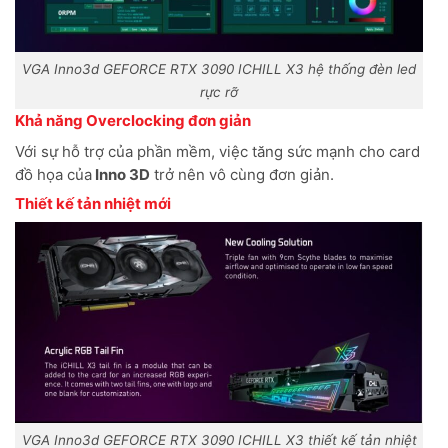
VGA Inno3d GEFORCE RTX 3090 ICHILL X3 hệ thống đèn led
rực rỡ
Khả năng Overclocking đơn giản
Với sự hỗ trợ của phần mềm, việc tăng sức mạnh cho card
đồ họa của
Inno 3D
trở nên vô cùng đơn giản.
Thiết kế tản nhiệt mới
VGA Inno3d GEFORCE RTX 3090 ICHILL X3 thiết kế tản nhiệt