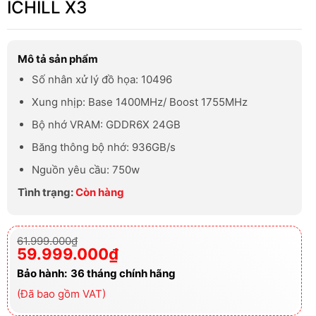
ICHILL X3
Mô tả sản phẩm
Số nhân xử lý đồ họa: 10496
Xung nhịp: Base 1400MHz/ Boost 1755MHz
Bộ nhớ VRAM: GDDR6X 24GB
Băng thông bộ nhớ: 936GB/s
Nguồn yêu cầu: 750w
Tình trạng:
Còn hàng
Giá
Giá
61.999.000
₫
gốc
hiện
59.999.000
₫
là:
tại
61.999.000₫.
là:
Bảo hành:
36 tháng chính hãng
59.999.000₫.
(Đã bao gồm VAT)