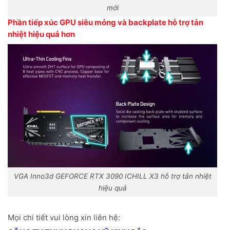
mới
Phần tiếp xúc GPU siêu mỏng và backplate hỗ trợ tản
nhiệt hiệu quả hơn
VGA Inno3d GEFORCE RTX 3090 ICHILL X3 hỗ trợ tản nhiệt
hiệu quả
Mọi chi tiết vui lòng xin liên hệ: