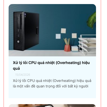
thuê máy photocopy tối ưu dành cho doanh
nghiệp Trong thời đại chuyển đổi số và tối ưu
chi phí vận hành, ngày càng nhiều doanh
nghiệp lựa chọn giải pháp...
Xử lý lỗi CPU quá nhiệt (Overheating) hiệu
quả
15/04/2026
Xử lý lỗi CPU quá nhiệt (Overheating) hiệu quả
là một vấn đề quan trọng đối với bất kỳ người
dùng máy tính nào, từ game thủ, nhà thiết kế
đồ họa, đến người dùng văn phòng. CPU quá
nhiệt không chỉ làm giảm hiệu suất máy tính,