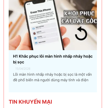
gây ra...
H1 Khắc phục lỗi màn hình nhấp nháy hoặc
bị sọc
15/04/2026
Lỗi màn hình nhấp nháy hoặc bị sọc là một vấn
đề phổ biến mà người dùng máy tính và điện
thoại có thể gặp phải. Tình trạng này không chỉ
gây khó chịu mà còn ảnh hưởng đến trải
nghiệm sử dụng và hiệu suất làm việc. Nguyên
TIN KHU
YẾN MẠI
nhân...