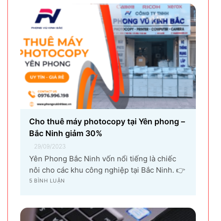
Cho thuê máy photocopy tại Yên phong –
Bắc Ninh giảm 30%
29/09/2023
Yên Phong Bắc Ninh vốn nổi tiếng là chiếc
nôi cho các khu công nghiệp tại Bắc Ninh. 👉
Với sự góp mặt của tập đoàn SamSung đầu tư
5 BÌNH LUẬN
cho hạng mục sản xuất linh kiện điện tử
khiến vùng đất Yên Phong từ làng quê thuần
nông nay trở thành...