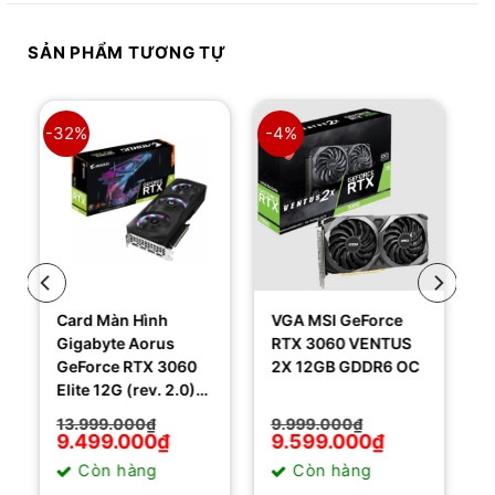
SẢN PHẨM TƯƠNG TỰ
-32%
-4%
Card Màn Hình
VGA MSI GeForce
Gigabyte Aorus
RTX 3060 VENTUS
GeForce RTX 3060
2X 12GB GDDR6 OC
Elite 12G (rev. 2.0)
(GV-N3060AORUS
Giá
Giá
Giá
Giá
13.999.000
₫
9.999.000
₫
E-12GD)
gốc
hiện
gốc
hiện
9.499.000
₫
9.599.000
₫
là:
tại
là:
tại
Còn hàng
Còn hàng
13.999.000₫.
là:
9.999.000₫.
là:
9.499.000₫.
9.599.000₫.