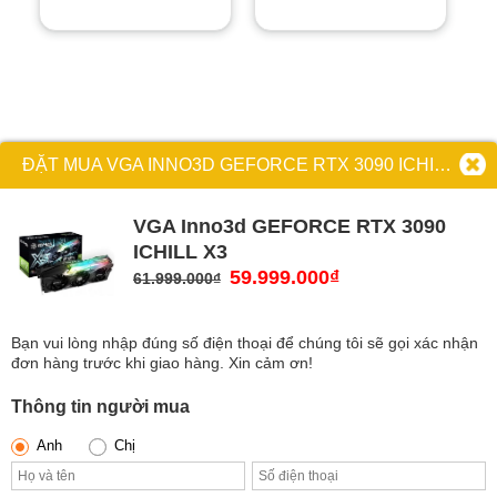
ĐẶT MUA VGA INNO3D GEFORCE RTX 3090 ICHILL X3
VGA Inno3d GEFORCE RTX 3090
ICHILL X3
Giá
59.999.000
₫
Giá
61.999.000
₫
gốc
hiện
là:
tại
Bạn vui lòng nhập đúng số điện thoại để chúng tôi sẽ gọi xác nhận
61.999.000₫.
là:
đơn hàng trước khi giao hàng. Xin cảm ơn!
59.999.000₫.
Thông tin người mua
Anh
Chị