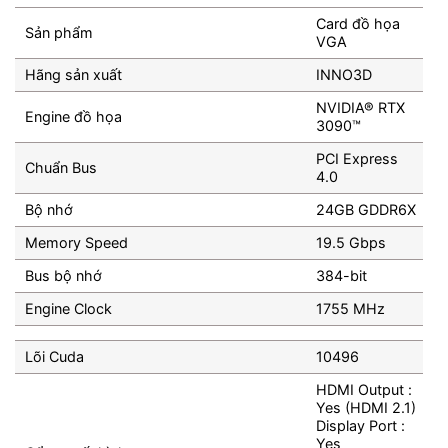
Card đồ họa
Sản phẩm
VGA
Hãng sản xuất
INNO3D
NVIDIA® RTX
Engine đồ họa
3090™
PCI Express
Chuẩn Bus
4.0
Bộ nhớ
24GB GDDR6X
Memory Speed
19.5 Gbps
Bus bộ nhớ
384-bit
Engine Clock
1755 MHz
Lõi Cuda
10496
HDMI Output :
Yes (HDMI 2.1)
Display Port :
Yes