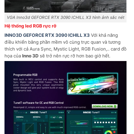
VGA Inno3d GEFORCE RTX 3090 ICHILL X3 hình ảnh sắc nét
Hệ thống led RGB rực rỡ
INNO3D GEFORCE RTX 3090 ICHILL X3
Với khả năng
điều khiển bằng phần mềm vô cùng trực quan và tương
thích với cả Aura Sync, Mystic Light, RGB Fusion,.. card đồ
họa của
Inno 3D
sẽ trở nên rực rỡ hơn bao giờ hết.