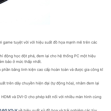
 game tuyệt vời với hiệu suất đồ họa mạnh mẽ trên các
khí động học đột phá, đem lại cho hệ thống PC một hiệu
ảm bảo ở mức thấp nhất.
 phần bằng linh kiện cao cấp hoàn toàn và được gia công kĩ
uất trên dây chuyền hiện đại (tự động hóa), nhằm đem lại
t, HDMI và DVI-D cho phép kết nối với nhiều màn hình cùng
0 6G V2-V
về hiệu suất xử đồ họa và trải nghiệm các tùy