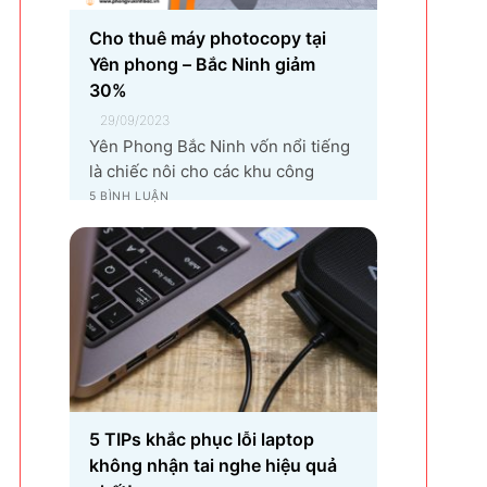
Cho thuê máy photocopy tại
Yên phong – Bắc Ninh giảm
30%
29/09/2023
Yên Phong Bắc Ninh vốn nổi tiếng
là chiếc nôi cho các khu công
nghiệp tại Bắc Ninh. 👉Với sự góp
5 BÌNH LUẬN
mặt của tập đoàn SamSung đầu tư
cho hạng mục sản xuất linh kiện
điện tử khiến vùng đất Yên Phong
từ làng quê thuần nông nay trở
thành...
5 TIPs khắc phục lỗi laptop
không nhận tai nghe hiệu quả