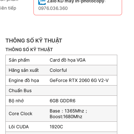
Zalo KD máy in-photocopy
:
iên tiếp
0976.036.360
THÔNG SỐ KỸ THUẬT
THÔNG SỐ KỸ THUẬT
Sản phẩm
Card đồ họa VGA
Hãng sản xuất
Colorful
Engine đồ họa
GeForce RTX 2060 6G V2-V
Chuẩn Bus
Bộ nhớ
6GB GDDR6
Base：1365Mhz；
Core Clock
Boost:1680Mhz
Lõi CUDA
1920C