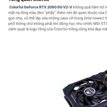
Colorful GeForce RTX 2060 6G V2-V
không quá hầm hố n
mặt nạ tông màu đen “phẩy” thêm nét đỏ quen thuộc của Co
gọn nhẹ, có thể lắp vừa những case cỡ trung (mid-tower) 
phổ thông chứ không phải khí động học như chiếc MSI GTX
cánh quạt là logo rồng của Colorful trông cũng khá đẹp mắ