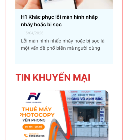
H1 Khắc phục lỗi màn hình nhấp
nháy hoặc bị sọc
15/04/2026
Lỗi màn hình nhấp nháy hoặc bị sọc là
một vấn đề phổ biến mà người dùng
máy tính và điện thoại có thể gặp phải.
Tình trạng này không chỉ gây khó chịu
mà còn ảnh hưởng đến trải nghiệm sử
TIN KHU
YẾN MẠI
dụng và hiệu suất làm việc. Nguyên
nhân...