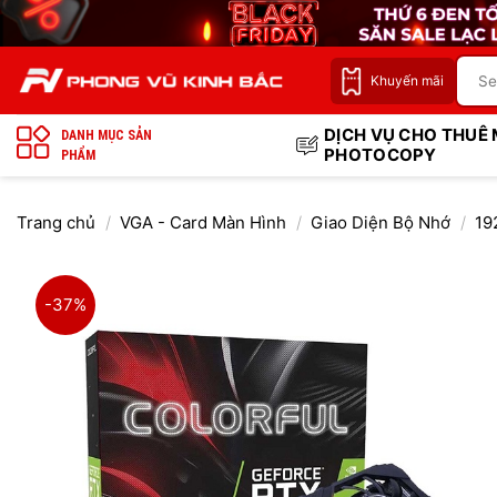
Bỏ
qua
nội
Khuyến mãi
dung
DỊCH VỤ CHO THUÊ
DANH MỤC SẢN
PHOTOCOPY
PHẨM
Trang chủ
/
VGA - Card Màn Hình
/
Giao Diện Bộ Nhớ
/
19
-37%