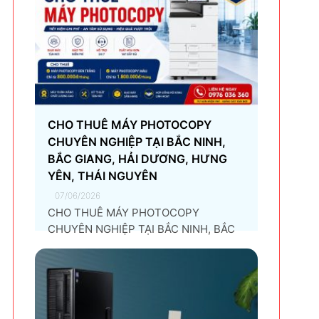
CHO THUÊ MÁY PHOTOCOPY
CHUYÊN NGHIỆP TẠI BẮC NINH,
BẮC GIANG, HẢI DƯƠNG, HƯNG
YÊN, THÁI NGUYÊN
07/06/2026
CHO THUÊ MÁY PHOTOCOPY
CHUYÊN NGHIỆP TẠI BẮC NINH, BẮC
GIANG, HẢI DƯƠNG, HƯNG YÊN, THÁI
NGUYÊN Giải pháp thuê máy
photocopy tối ưu dành cho doanh
nghiệp Trong thời đại chuyển đổi số và
tối ưu chi phí vận hành, ngày càng