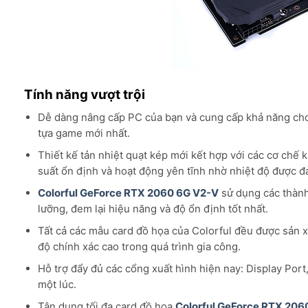
Tính năng vượt trội
Dễ dàng nâng cấp PC của bạn và cung cấp khả năng chơi
tựa game mới nhất.
Thiết kế tản nhiệt quạt kép mới kết hợp với các cơ chế 
suất ổn định và hoạt động yên tĩnh nhờ nhiệt độ được đ
Colorful GeForce RTX 2060 6G V2-V
sử dụng các thành
lưỡng, đem lại hiệu năng và độ ổn định tốt nhất.
Tất cả các mẫu card đồ họa của Colorful đều được sản x
độ chính xác cao trong quá trình gia công.
Hỗ trợ đẩy đủ các cổng xuất hình hiện nay: Display Por
một lúc.
Tận dụng tối đa card đồ họa
Colorful GeForce RTX 206