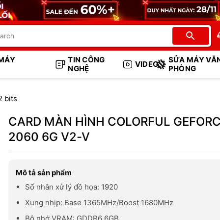
 MÁY
TIN CÔNG
SỬA MÁY VĂ
VIDEO
NGHỆ
PHÒNG
2 bits
CARD MÀN HÌNH COLORFUL GEFORC
2060 6G V2-V
Mô tả sản phẩm
Số nhân xử lý đồ họa: 1920
Xung nhịp: Base 1365MHz/Boost 1680MHz
Bộ nhớ VRAM: GDDR6 6GB