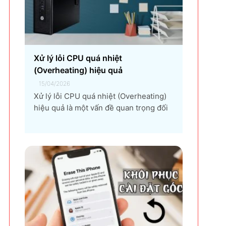
nhiều doanh nghiệp lựa chọn giải
pháp...
Xử lý lỗi CPU quá nhiệt
(Overheating) hiệu quả
15/04/2026
Xử lý lỗi CPU quá nhiệt (Overheating)
hiệu quả là một vấn đề quan trọng đối
với bất kỳ người dùng máy tính nào, từ
game thủ, nhà thiết kế đồ họa, đến
người dùng văn phòng. CPU quá nhiệt
không chỉ làm giảm hiệu suất máy tính,
gây ra...