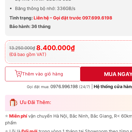
Băng thông bộ nhớ: 336GB/s
Tình trạng:
Liên hệ – Gọi đặt trước 097.699.6198
Bảo hành: 36 tháng
8.400.000
₫
13.250.000
₫
Giá
Giá
gốc
hiện
(Đã bao gồm VAT)
là:
tại
13.250.000₫.
là:
8.400.000₫.
MUA NGA
Thêm vào giỏ hàng
0976.996.198
|
Hệ thống cửa hàn
Gọi đặt mua:
(24/7)
Ưu Đãi Thêm:
⭐
Miễn phí
vận chuyển Hà Nội, Bắc Ninh, Bắc Giang, R< 60km
phẩm
⭐
Lỗi là
Đổi mới
trong vòng 1 tháng tại Showroom theo từng 