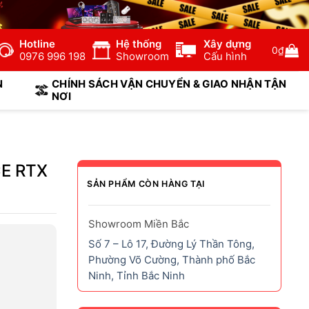
Hotline
Hệ thống
Xây dựng
0
₫
0976 996 198
Showroom
Cấu hình
N
CHÍNH SÁCH VẬN CHUYỂN & GIAO NHẬN TẬN
NƠI
E RTX
SẢN PHẨM CÒN HÀNG TẠI
Showroom Miền Bắc
Số 7 – Lô 17, Đường Lý Thần Tông,
Phường Võ Cường, Thành phố Bắc
Ninh, Tỉnh Bắc Ninh