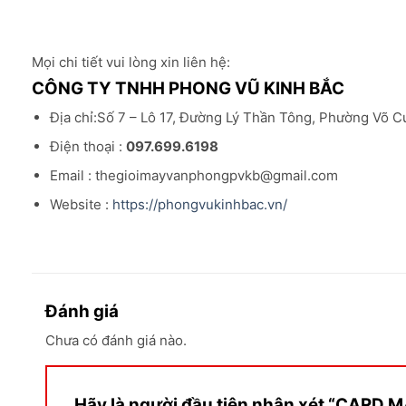
Mọi chi tiết vui lòng xin liên hệ:
CÔNG TY TNHH PHONG VŨ KINH BẮC
Địa chỉ:Số 7 – Lô 17, Đường Lý Thần Tông, Phường Võ C
Điện thoại :
097.699.6198
Email : thegioimayvanphongpvkb@gmail.com
Website :
https://phongvukinhbac.vn/
Đánh giá
Chưa có đánh giá nào.
Hãy là người đầu tiên nhận xét “CAR