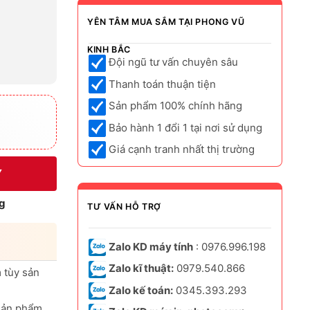
YÊN TÂM MUA SẮM TẠI PHONG VŨ
KINH BẮC
Đội ngũ tư vấn chuyên sâu
Thanh toán thuận tiện
Sản phẩm 100% chính hãng
Bảo hành 1 đổi 1 tại nơi sử dụng
Giá cạnh tranh nhất thị trường
Y
g
TƯ VẤN HỖ TRỢ
Zalo KD máy tính
: 0976.996.198
Zalo kĩ thuật:
0979.540.866
 tùy sản
Zalo kế toán:
0345.393.293
sản phẩm