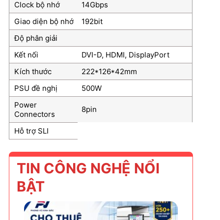
Clock bộ nhớ
14Gbps
Giao diện bộ nhớ
192bit
Độ phân giải
Kết nối
DVI-D, HDMI, DisplayPort
Kích thước
222*126*42mm
PSU đề nghị
500W
Power
8pin
Connectors
Hỗ trợ SLI
TIN CÔNG NGHỆ NỔI
BẬT