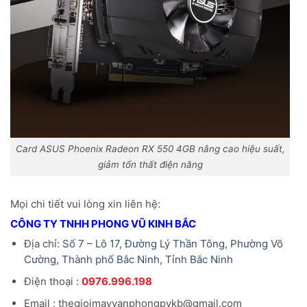
Card ASUS Phoenix Radeon RX 550 4GB nâng cao hiệu suất,
giảm tổn thất điện năng
Mọi chi tiết vui lòng xin liên hệ:
CÔNG TY TNHH PHONG VŨ KINH BẮC
Địa chỉ:
Số 7 – Lô 17, Đường Lý Thần Tông, Phường Võ
Cường, Thành phố Bắc Ninh, Tỉnh Bắc Ninh
Điện thoại :
0976.996.198
Email : thegioimayvanphongpvkb@gmail.com