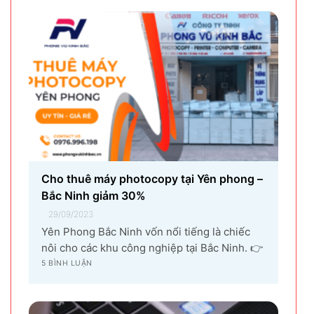
Cho thuê máy photocopy tại Yên phong –
Bắc Ninh giảm 30%
29/09/2023
Yên Phong Bắc Ninh vốn nổi tiếng là chiếc
nôi cho các khu công nghiệp tại Bắc Ninh. 👉
Với sự góp mặt của tập đoàn SamSung đầu tư
5 BÌNH LUẬN
cho hạng mục sản xuất linh kiện điện tử
khiến vùng đất Yên Phong từ làng quê thuần
nông nay trở thành...