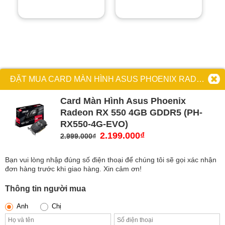
5.499.000₫.
16.990.000₫.
ĐẶT MUA CARD MÀN HÌNH ASUS PHOENIX RADEON RX 550 4GB GDDR5 (PH-RX550-4G-EVO)
Card Màn Hình Asus Phoenix
Radeon RX 550 4GB GDDR5 (PH-
RX550-4G-EVO)
Giá
2.199.000
₫
Giá
2.999.000
₫
gốc
hiện
là:
tại
Bạn vui lòng nhập đúng số điện thoại để chúng tôi sẽ gọi xác nhận
2.999.000₫.
là:
đơn hàng trước khi giao hàng. Xin cảm ơn!
2.199.000₫.
Thông tin người mua
Anh
Chị