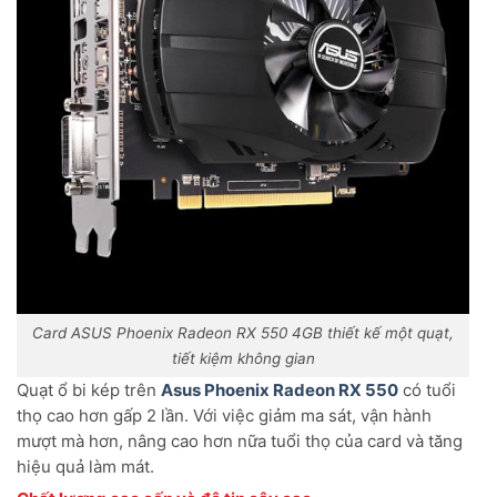
Card ASUS Phoenix Radeon RX 550 4GB thiết kế một quạt,
tiết kiệm không gian
Quạt ổ bi kép trên
Asus Phoenix Radeon RX 550
có tuổi
thọ cao hơn gấp 2 lần. Với việc giảm ma sát, vận hành
mượt mà hơn, nâng cao hơn nữa tuổi thọ của card và tăng
hiệu quả làm mát.