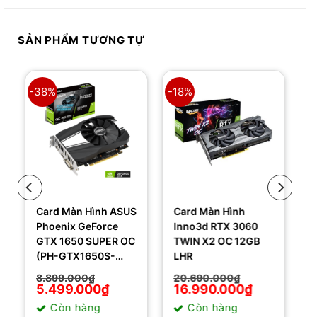
SẢN PHẨM TƯƠNG TỰ
-38%
-18%
Card Màn Hình ASUS
Card Màn Hình
Phoenix GeForce
Inno3d RTX 3060
GTX 1650 SUPER OC
TWIN X2 OC 12GB
(PH-GTX1650S-
LHR
O4G)
Giá
Giá
Giá
Giá
8.899.000
₫
20.690.000
₫
gốc
hiện
gốc
hiện
5.499.000
₫
16.990.000
₫
là:
tại
là:
tại
Còn hàng
Còn hàng
8.899.000₫.
là:
20.690.000₫.
là: