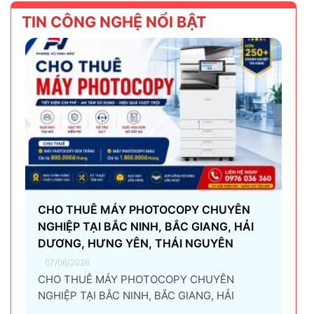
TIN CÔNG NGHỆ NỔI BẬT
CHO THUÊ MÁY PHOTOCOPY CHUYÊN
NGHIỆP TẠI BẮC NINH, BẮC GIANG, HẢI
DƯƠNG, HƯNG YÊN, THÁI NGUYÊN
07/06/2026
CHO THUÊ MÁY PHOTOCOPY CHUYÊN
NGHIỆP TẠI BẮC NINH, BẮC GIANG, HẢI
DƯƠNG, HƯNG YÊN, THÁI NGUYÊN Giải pháp