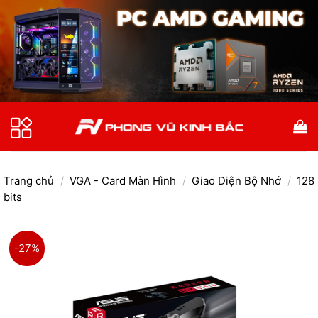
Bỏ
qua
nội
dung
Trang chủ
/
VGA - Card Màn Hình
/
Giao Diện Bộ Nhớ
/
128
bits
-27%