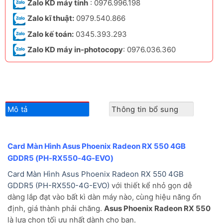
Zalo KD máy tính
: 0976.996.198
Zalo kĩ thuật:
0979.540.866
Zalo kế toán:
0345.393.293
Zalo KD máy in-photocopy
: 0976.036.360
Mô tả
Thông tin bổ sung
Card Màn Hình Asus Phoenix Radeon RX 550 4GB
GDDR5 (PH-RX550-4G-EVO)
Card Màn Hình Asus Phoenix Radeon RX 550 4GB
GDDR5 (PH-RX550-4G-EVO)
với thiết kể nhỏ gọn dễ
dàng lắp đạt vào bất kì dàn máy nào, cùng hiệu năng ổn
định, giá thành phải chăng.
Asus Phoenix Radeon RX 550
là lựa chọn tối ưu nhất dành cho bạn.