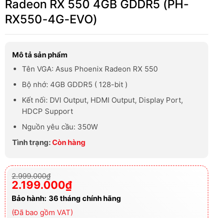
Radeon RX 550 4GB GDDR5 (PH-
RX550-4G-EVO)
Mô tả sản phẩm
Tên VGA: Asus Phoenix Radeon RX 550
Bộ nhớ: 4GB GDDR5 ( 128-bit )
Kết nối: DVI Output, HDMI Output, Display Port,
HDCP Support
Nguồn yêu cầu: 350W
Tình trạng:
Còn hàng
Giá
Giá
2.999.000
₫
gốc
hiện
2.199.000
₫
là:
tại
2.999.000₫.
là:
Bảo hành:
36 tháng chính hãng
2.199.000₫.
(Đã bao gồm VAT)