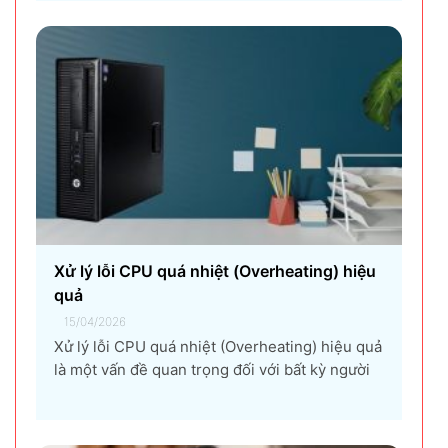
thuê máy photocopy tối ưu dành cho doanh
nghiệp Trong thời đại chuyển đổi số và tối ưu
chi phí vận hành, ngày càng nhiều doanh
nghiệp lựa chọn giải pháp...
Xử lý lỗi CPU quá nhiệt (Overheating) hiệu
quả
15/04/2026
Xử lý lỗi CPU quá nhiệt (Overheating) hiệu quả
là một vấn đề quan trọng đối với bất kỳ người
dùng máy tính nào, từ game thủ, nhà thiết kế
đồ họa, đến người dùng văn phòng. CPU quá
nhiệt không chỉ làm giảm hiệu suất máy tính,