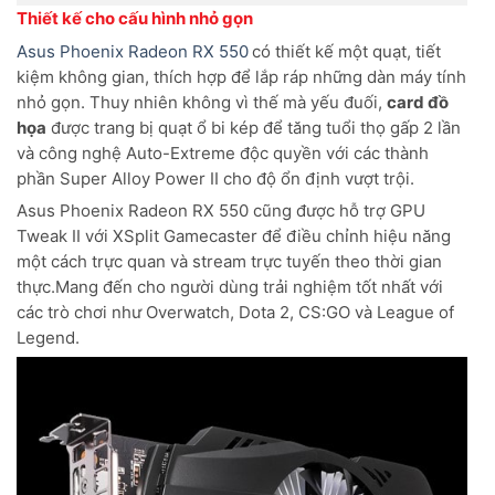
Thiết kế cho cấu hình nhỏ gọn
Asus Phoenix Radeon RX 550
có thiết kế một quạt, tiết
kiệm không gian, thích hợp để lắp ráp những dàn máy tính
nhỏ gọn. Thuy nhiên không vì thế mà yếu đuối,
card đồ
họa
được trang bị quạt ổ bi kép để tăng tuổi thọ gấp 2 lần
và công nghệ Auto-Extreme độc ​​quyền với các thành
phần Super Alloy Power II cho độ ổn định vượt trội.
Asus Phoenix Radeon RX 550 cũng được hỗ trợ GPU
Tweak II với XSplit Gamecaster để điều chỉnh hiệu năng
một cách trực quan và stream trực tuyến theo thời gian
thực.Mang đến cho người dùng trải nghiệm tốt nhất với
các trò chơi như Overwatch, Dota 2, CS:GO và League of
Legend.