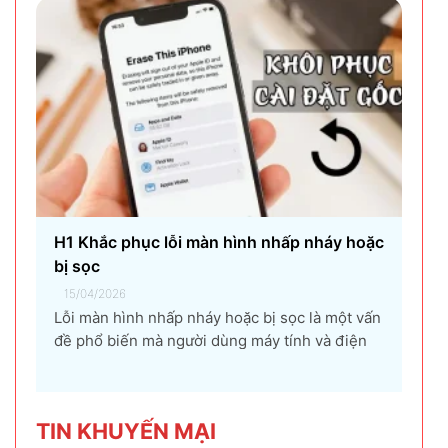
gây ra...
H1 Khắc phục lỗi màn hình nhấp nháy hoặc
bị sọc
15/04/2026
Lỗi màn hình nhấp nháy hoặc bị sọc là một vấn
đề phổ biến mà người dùng máy tính và điện
thoại có thể gặp phải. Tình trạng này không chỉ
gây khó chịu mà còn ảnh hưởng đến trải
nghiệm sử dụng và hiệu suất làm việc. Nguyên
TIN KHU
YẾN MẠI
nhân...