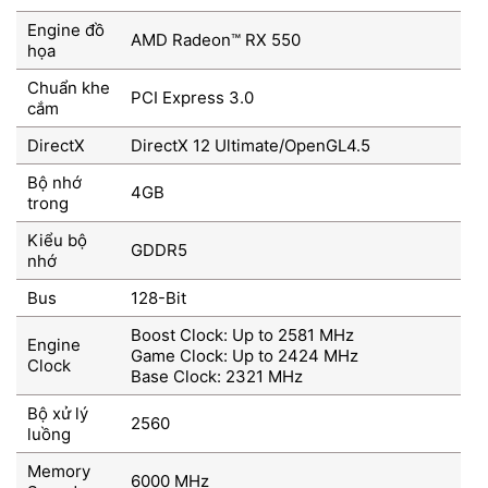
Engine đồ
AMD Radeon™ RX 550
họa
Chuẩn khe
PCI Express 3.0
cắm
DirectX
DirectX 12 Ultimate/OpenGL4.5
Bộ nhớ
4GB
trong
Kiểu bộ
GDDR5
nhớ
Bus
128-Bit
Boost Clock: Up to 2581 MHz
Engine
Game Clock: Up to 2424 MHz
Clock
Base Clock: 2321 MHz
Bộ xử lý
2560
luồng
Memory
6000 MHz