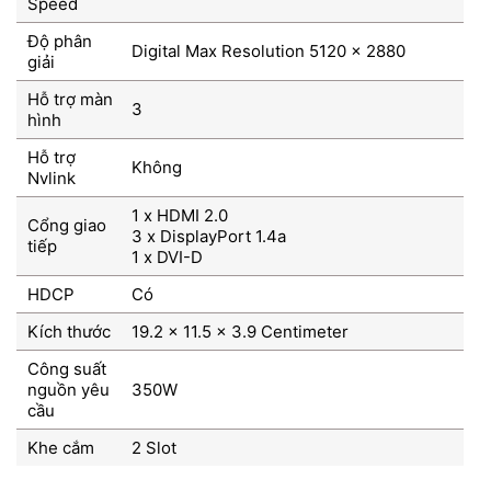
Speed
Độ phân
Digital Max Resolution 5120 x 2880
giải
Hỗ trợ màn
3
hình
Hỗ trợ
Không
Nvlink
1 x HDMI 2.0
Cổng giao
3 x DisplayPort 1.4a
tiếp
1 x DVI-D
HDCP
Có
Kích thước
19.2 x 11.5 x 3.9 Centimeter
Công suất
nguồn yêu
350W
cầu
Khe cắm
2 Slot