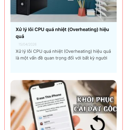
Xử lý lỗi CPU quá nhiệt (Overheating) hiệu
quả
15/04/2026
Xử lý lỗi CPU quá nhiệt (Overheating) hiệu quả
là một vấn đề quan trọng đối với bất kỳ người
dùng máy tính nào, từ game thủ, nhà thiết kế
đồ họa, đến người dùng văn phòng. CPU quá
nhiệt không chỉ làm giảm hiệu suất máy tính,
gây ra...