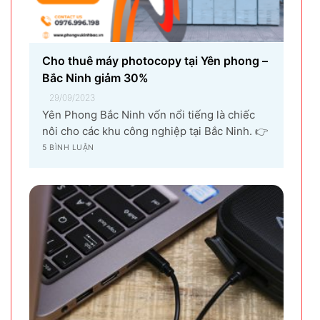
Cho thuê máy photocopy tại Yên phong –
Bắc Ninh giảm 30%
29/09/2023
Yên Phong Bắc Ninh vốn nổi tiếng là chiếc
nôi cho các khu công nghiệp tại Bắc Ninh. 👉
Với sự góp mặt của tập đoàn SamSung đầu tư
5 BÌNH LUẬN
cho hạng mục sản xuất linh kiện điện tử
khiến vùng đất Yên Phong từ làng quê thuần
nông nay trở thành...