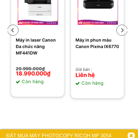
Máy in laser Canon
Máy in phun màu
Đa chức năng
Canon Pixma IX6770
MF441DW
Giá
Giá
20.990.000
₫
Giá bán :
gốc
hiện
18.990.000
₫
Liên hệ
là:
tại
Còn hàng
20.990.000₫.
là:
Còn hàng
18.990.000₫.
ĐẶT MUA MÁY PHOTOCOPY RICOH MP 3054