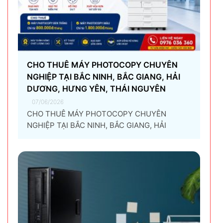
CHO THUÊ MÁY PHOTOCOPY CHUYÊN
NGHIỆP TẠI BẮC NINH, BẮC GIANG, HẢI
DƯƠNG, HƯNG YÊN, THÁI NGUYÊN
07/06/2026
CHO THUÊ MÁY PHOTOCOPY CHUYÊN
NGHIỆP TẠI BẮC NINH, BẮC GIANG, HẢI
DƯƠNG, HƯNG YÊN, THÁI NGUYÊN Giải pháp
thuê máy photocopy tối ưu dành cho doanh
nghiệp Trong thời đại chuyển đổi số và tối ưu
chi phí vận hành, ngày càng nhiều doanh
nghiệp lựa chọn giải pháp...