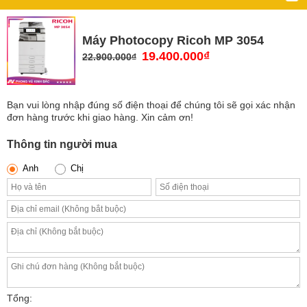
Máy Photocopy Ricoh MP 3054
Giá
19.400.000
₫
Giá
22.900.000
₫
gốc
hiện
là:
tại
22.900.000₫.
là:
Bạn vui lòng nhập đúng số điện thoại để chúng tôi sẽ gọi xác nhận
19.400.000₫.
đơn hàng trước khi giao hàng. Xin cảm ơn!
Thông tin người mua
Anh
Chị
Tổng: