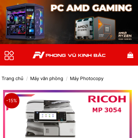
Bỏ
qua
nội
dung
Trang chủ
/
Máy văn phòng
/
Máy Photocopy
-15%