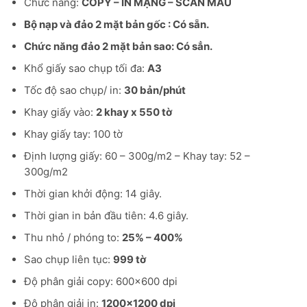
Chức năng:
COPY – IN MẠNG – SCAN MÀU
Bộ nạp và đảo 2 mặt bản gốc : Có sẵn.
Chức năng đảo 2 mặt bản sao: Có sẳn.
Khổ giấy sao chụp tối đa:
A3
Tốc độ sao chụp/ in:
30 bản/phút
Khay giấy vào:
2 khay x 550 tờ
Khay giấy tay: 100 tờ
Định lượng giấy: 60 – 300g/m2 – Khay tay: 52 –
300g/m2
Thời gian khởi động: 14 giây.
Thời gian in bản đầu tiên: 4.6 giây.
Thu nhỏ / phóng to:
25% – 400%
Sao chụp liên tục:
999 tờ
Độ phân giải copy: 600×600 dpi
Độ phân giải in:
1200×1200 dpi