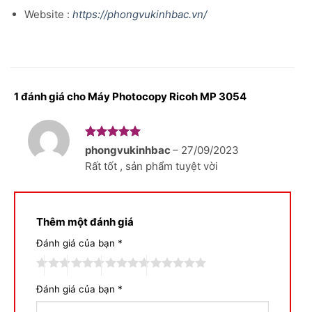
Website :
https://phongvukinhbac.vn/
1 đánh giá cho
Máy Photocopy Ricoh MP 3054
Được xếp
phongvukinhbac
–
27/09/2023
hạng
5
5
Rất tốt , sản phẩm tuyệt vời
sao
Thêm một đánh giá
Đánh giá của bạn
*
Đánh giá của bạn
*