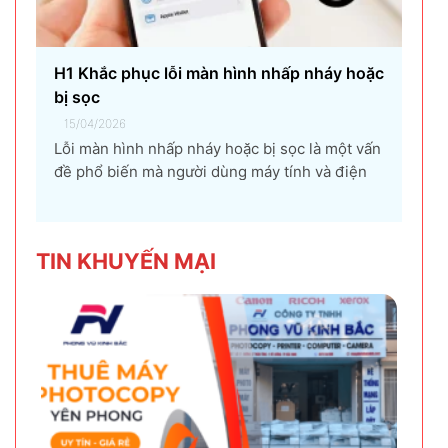
H1 Khắc phục lỗi màn hình nhấp nháy hoặc
bị sọc
15/04/2026
Lỗi màn hình nhấp nháy hoặc bị sọc là một vấn
đề phổ biến mà người dùng máy tính và điện
thoại có thể gặp phải. Tình trạng này không chỉ
gây khó chịu mà còn ảnh hưởng đến trải
nghiệm sử dụng và hiệu suất làm việc. Nguyên
TIN KHU
YẾN MẠI
nhân...