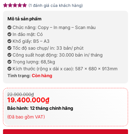
(
1
đánh giá của khách hàng)
5
1
trên 5
dựa trên
Mô tả sản phẩm
đánh giá
Chức năng: Copy – In mạng – Scan màu
In đảo mặt: Có
Khổ giấy: B5 – A3
Tốc độ sao chụp/ in: 33 bản/ phút
Công suất hoạt động: 30.000 bản in/ tháng
Trọng lượng: 68,5kg
Kích thước (rộng x dài x cao): 587 x 680 x 913mm
Còn hàng
Tình trạng:
Giá
Giá
22.900.000
₫
gốc
hiện
19.400.000
₫
là:
tại
22.900.000₫.
là:
Bảo hành:
12
tháng chính hãng
19.400.000₫.
(Đã bao gồm VAT)