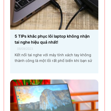
5 TIPs khắc phục lỗi laptop không nhận
tai nghe hiệu quả nhất!
08/09/2023
Kết nối tai nghe với máy tính xách tay không
thành công là một lỗi rất phổ biến khi bạn sử
dụng laptop thường xuyên. Nguyên nhân gây
ra lỗi laptop không nhận tai nghe là gì? Làm
sao để khắc phục hiệu quả tình trạng laptop –
máy tính...