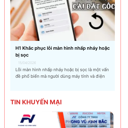
H1 Khắc phục lỗi màn hình nhấp nháy hoặc
bị sọc
15/04/2026
Lỗi màn hình nhấp nháy hoặc bị sọc là một vấn
đề phổ biến mà người dùng máy tính và điện
thoại có thể gặp phải. Tình trạng này không chỉ
gây khó chịu mà còn ảnh hưởng đến trải
nghiệm sử dụng và hiệu suất làm việc. Nguyên
TIN KHU
YẾN MẠI
nhân...