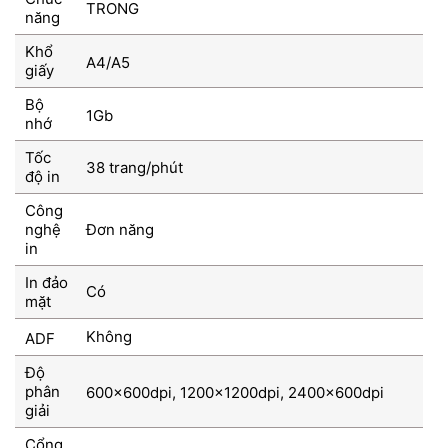
TRONG
năng
Khổ
A4/A5
giấy
Bộ
1Gb
nhớ
Tốc
38 trang/phút
độ in
Công
nghệ
Đơn năng
in
In đảo
Có
mặt
Không
ADF
Độ
phân
600x600dpi, 1200x1200dpi, 2400x600dpi
giải
Cổng