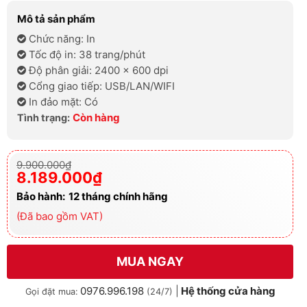
Mô tả sản phẩm
Chức năng: In
Tốc độ in: 38 trang/phút
Độ phân giải: 2400 x 600 dpi
Cổng giao tiếp: USB/LAN/WIFI
In đảo mặt: Có
Còn hàng
Tình trạng:
Giá
Giá
9.900.000
₫
gốc
hiện
8.189.000
₫
là:
tại
9.900.000₫.
là:
Bảo hành:
12
tháng chính hãng
8.189.000₫.
(Đã bao gồm VAT)
MUA NGAY
0976.996.198
|
Hệ thống cửa hàng
Gọi đặt mua:
(24/7)