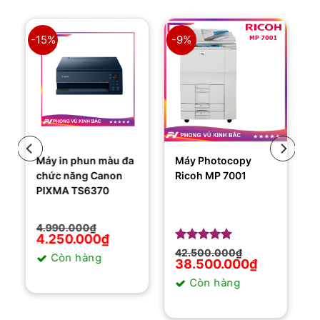
-15%
-9%
Máy in phun màu đa
Máy Photocopy
chức năng Canon
Ricoh MP 7001
PIXMA TS6370
Giá
Giá
4.990.000
₫
gốc
hiện
4.250.000
₫
là:
tại
Giá
Giá
Được xếp
Sản
42.500.000
₫
Còn hàng
4.990.000₫.
là:
gốc
hiện
hạng
38.500.000
5
5
₫
4.250.000₫.
phẩm
là:
tại
sao
Sản
Còn hàng
42.500.000₫.
là:
này
38.500.000₫.
phẩm
có
này
nhiều