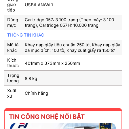
giao
USB/LAN/Wifi
tiếp
Dùng
Cartridge 057: 3.100 trang (Theo máy: 3.100
mực
trang), Cartridge 057H: 10.000 trang
THÔNG TIN KHÁC
Mô tả
Khay nạp giấy tiêu chuẩn 250 tờ, Khay nạp giấy
khác
đa mục đích: 100 tờ, Khay xuất giấy ra 150 tờ
Kích
401mm x 373mm x 250mm
thước
Trọng
8,8 kg
lượng
Xuất
Chính hãng
xứ
TIN CÔNG NGHỆ NỔI BẬT