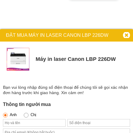
có
biến
nhiều
thể.
biến
Các
thể.
tùy
Các
chọn
ĐẶT MUA MÁY IN LASER CANON LBP 226DW
tùy
có
chọn
thể
có
được
thể
Máy in laser Canon LBP 226DW
chọn
được
trên
chọn
trang
trên
sản
trang
Bạn vui lòng nhập đúng số điện thoại để chúng tôi sẽ gọi xác nhận
phẩm
sản
đơn hàng trước khi giao hàng. Xin cảm ơn!
phẩm
Thông tin người mua
Anh
Chị