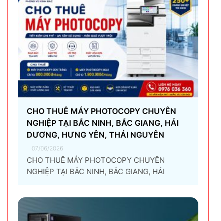
CHO THUÊ MÁY PHOTOCOPY CHUYÊN
NGHIỆP TẠI BẮC NINH, BẮC GIANG, HẢI
DƯƠNG, HƯNG YÊN, THÁI NGUYÊN
07/06/2026
CHO THUÊ MÁY PHOTOCOPY CHUYÊN
NGHIỆP TẠI BẮC NINH, BẮC GIANG, HẢI
DƯƠNG, HƯNG YÊN, THÁI NGUYÊN Giải pháp
thuê máy photocopy tối ưu dành cho doanh
nghiệp Trong thời đại chuyển đổi số và tối ưu
chi phí vận hành, ngày càng nhiều doanh