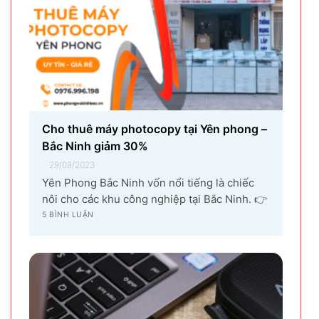
Cho thuê máy photocopy tại Yên phong –
Bắc Ninh giảm 30%
29/09/2023
Yên Phong Bắc Ninh vốn nổi tiếng là chiếc
nôi cho các khu công nghiệp tại Bắc Ninh. 👉
Với sự góp mặt của tập đoàn SamSung đầu tư
5 BÌNH LUẬN
cho hạng mục sản xuất linh kiện điện tử
khiến vùng đất Yên Phong từ làng quê thuần
nông nay trở thành...