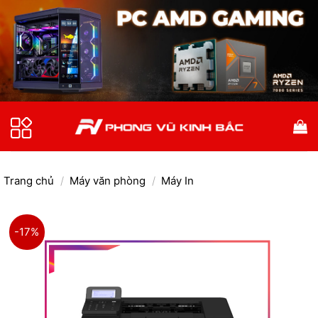
Bỏ
qua
nội
dung
Trang chủ
/
Máy văn phòng
/
Máy In
-17%