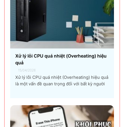
nghiệp lựa chọn giải pháp...
Xử lý lỗi CPU quá nhiệt (Overheating) hiệu
quả
15/04/2026
Xử lý lỗi CPU quá nhiệt (Overheating) hiệu quả
là một vấn đề quan trọng đối với bất kỳ người
dùng máy tính nào, từ game thủ, nhà thiết kế
đồ họa, đến người dùng văn phòng. CPU quá
nhiệt không chỉ làm giảm hiệu suất máy tính,
gây ra...