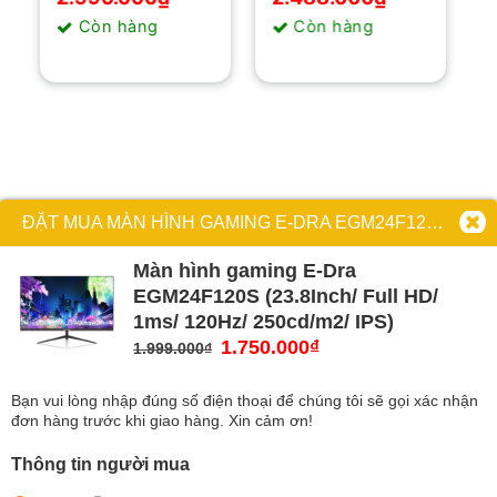
là:
tại
là:
tại
Còn hàng
Còn hàng
2.999.000₫.
là:
2.600.000₫.
là:
2.590.000₫.
2.488.000₫.
ĐẶT MUA MÀN HÌNH GAMING E-DRA EGM24F120S (23.8INCH/ FULL HD/ 1MS/ 120HZ/ 250CD/M2/ IPS)
Màn hình gaming E-Dra
EGM24F120S (23.8Inch/ Full HD/
1ms/ 120Hz/ 250cd/m2/ IPS)
Giá
1.750.000
₫
Giá
1.999.000
₫
gốc
hiện
là:
tại
Bạn vui lòng nhập đúng số điện thoại để chúng tôi sẽ gọi xác nhận
1.999.000₫.
là:
đơn hàng trước khi giao hàng. Xin cảm ơn!
1.750.000₫.
Thông tin người mua