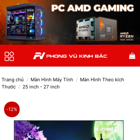
Bỏ
qua
nội
dung
Trang chủ
/
Màn Hình Máy Tính
/
Màn Hình Theo kích
Thước
/
25 inch - 27 inch
-12%