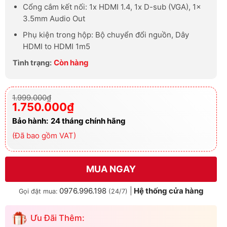
Cổng cắm kết nối: 1x HDMI 1.4, 1x D-sub (VGA), 1x
3.5mm Audio Out
Phụ kiện trong hộp: Bộ chuyển đổi nguồn, Dây
HDMI to HDMI 1m5
Còn hàng
Tình trạng:
Giá
Giá
1.999.000
₫
gốc
hiện
1.750.000
₫
là:
tại
1.999.000₫.
là:
Bảo hành:
24 tháng chính hãng
1.750.000₫.
(Đã bao gồm VAT)
MUA NGAY
0976.996.198
|
Hệ thống cửa hàng
Gọi đặt mua:
(24/7)
Ưu Đãi Thêm: