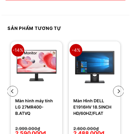
SẢN PHẨM TƯƠNG TỰ
-14%
-4%
Màn hình máy tính
Màn Hình DELL
LG 27MR400-
E1916HV 18.5INCH
B.ATVQ
HD/60HZ/FLAT
Giá
Giá
Giá
Giá
2.999.000
₫
2.600.000
₫
gốc
hiện
gốc
hiện
2.590.000
₫
2.488.000
₫