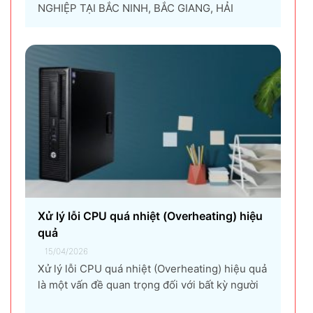
NGHIỆP TẠI BẮC NINH, BẮC GIANG, HẢI
DƯƠNG, HƯNG YÊN, THÁI NGUYÊN Giải pháp
thuê máy photocopy tối ưu dành cho doanh
nghiệp Trong thời đại chuyển đổi số và tối ưu
chi phí vận hành, ngày càng nhiều doanh
nghiệp lựa chọn giải pháp...
Xử lý lỗi CPU quá nhiệt (Overheating) hiệu
quả
15/04/2026
Xử lý lỗi CPU quá nhiệt (Overheating) hiệu quả
là một vấn đề quan trọng đối với bất kỳ người
dùng máy tính nào, từ game thủ, nhà thiết kế