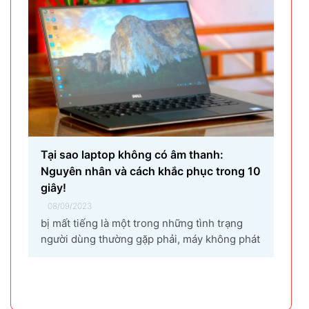
máy tính...
Tại sao laptop không có âm thanh:
Nguyên nhân và cách khắc phục trong 10
giây!
08/09/2023
bị mất tiếng là một trong những tình trạng
người dùng thường gặp phải, máy không phát
ra âm thanh khi bật nhạc, trình chiếu video.
Vậy tại sao laptop không có âm thanh và cách
khắc phục các hiện tượng này như thế nào
nhanh nhất, hãy cùng bài...