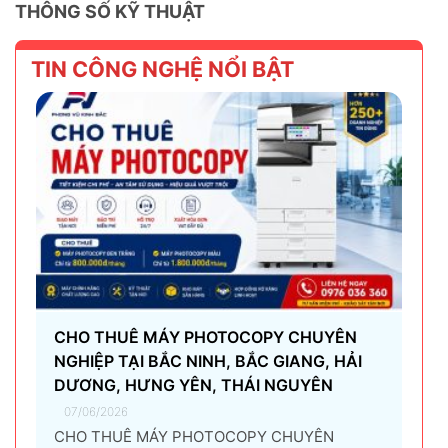
THÔNG SỐ KỸ THUẬT
TIN CÔNG NGHỆ NỔI BẬT
CHO THUÊ MÁY PHOTOCOPY CHUYÊN
NGHIỆP TẠI BẮC NINH, BẮC GIANG, HẢI
DƯƠNG, HƯNG YÊN, THÁI NGUYÊN
07/06/2026
CHO THUÊ MÁY PHOTOCOPY CHUYÊN