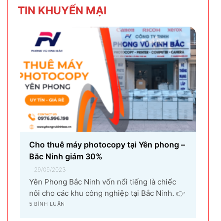
TIN KHU
YẾN MẠI
nhân...
Cho thuê máy photocopy tại Yên phong –
Bắc Ninh giảm 30%
29/09/2023
Yên Phong Bắc Ninh vốn nổi tiếng là chiếc
nôi cho các khu công nghiệp tại Bắc Ninh. 👉
Với sự góp mặt của tập đoàn SamSung đầu tư
5 BÌNH LUẬN
cho hạng mục sản xuất linh kiện điện tử