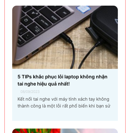
khiến vùng đất Yên Phong từ làng quê thuần
nông nay trở thành...
5 TIPs khắc phục lỗi laptop không nhận
tai nghe hiệu quả nhất!
08/09/2023
Kết nối tai nghe với máy tính xách tay không
thành công là một lỗi rất phổ biến khi bạn sử
dụng laptop thường xuyên. Nguyên nhân gây
ra lỗi laptop không nhận tai nghe là gì? Làm
sao để khắc phục hiệu quả tình trạng laptop –