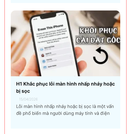
đồ họa, đến người dùng văn phòng. CPU quá
nhiệt không chỉ làm giảm hiệu suất máy tính,
gây ra...
H1 Khắc phục lỗi màn hình nhấp nháy hoặc
bị sọc
15/04/2026
Lỗi màn hình nhấp nháy hoặc bị sọc là một vấn
đề phổ biến mà người dùng máy tính và điện
thoại có thể gặp phải. Tình trạng này không chỉ
gây khó chịu mà còn ảnh hưởng đến trải
nghiệm sử dụng và hiệu suất làm việc. Nguyên