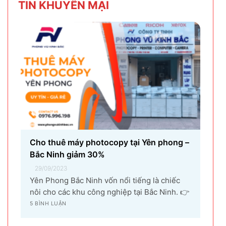
TIN KHU
YẾN MẠI
nhân...
Cho thuê máy photocopy tại Yên phong –
Bắc Ninh giảm 30%
29/09/2023
Yên Phong Bắc Ninh vốn nổi tiếng là chiếc
nôi cho các khu công nghiệp tại Bắc Ninh. 👉
Với sự góp mặt của tập đoàn SamSung đầu tư
5 BÌNH LUẬN
cho hạng mục sản xuất linh kiện điện tử