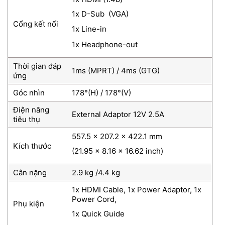
1x D-Sub (VGA)
Cổng kết nối
1x Line-in
1x Headphone-out
Thời gian đáp
1ms (MPRT) / 4ms (GTG)
ứng
Góc nhìn
178°(H) / 178°(V)
Điện năng
External Adaptor 12V 2.5A
tiêu thụ
557.5 x 207.2 x 422.1 mm
Kích thước
(21.95 x 8.16 x 16.62 inch)
Cân nặng
2.9 kg /4.4 kg
1x HDMI Cable, 1x Power Adaptor, 1x
Power Cord,
Phụ kiện
1x Quick Guide