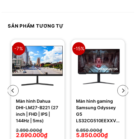
SẢN PHẨM TƯƠNG TỰ
-7%
-15%
Màn hình Dahua
Màn hình gaming
DHI-LM27-B221 (27
Samsung Odyssey
inch | FHD | IPS |
G5
144Hz | 5ms)
LS32CG510EEXXV
(32Inch/ 2K
Giá
Giá
Giá
Giá
2.890.000
₫
6.850.000
₫
(2560×1440)/ 1ms/
gốc
hiện
gốc
hiện
2.690.000
₫
5.850.000
₫