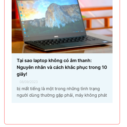
Tại sao laptop không có âm thanh:
Nguyên nhân và cách khắc phục trong 10
giây!
08/09/2023
bị mất tiếng là một trong những tình trạng
người dùng thường gặp phải, máy không phát
ra âm thanh khi bật nhạc, trình chiếu video.
Vậy tại sao laptop không có âm thanh và cách
khắc phục các hiện tượng này như thế nào
nhanh nhất, hãy cùng bài...