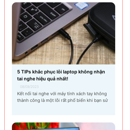
khiến vùng đất Yên Phong từ làng quê thuần
nông nay trở thành...
5 TIPs khắc phục lỗi laptop không nhận
tai nghe hiệu quả nhất!
08/09/2023
Kết nối tai nghe với máy tính xách tay không
thành công là một lỗi rất phổ biến khi bạn sử
dụng laptop thường xuyên. Nguyên nhân gây
ra lỗi laptop không nhận tai nghe là gì? Làm
sao để khắc phục hiệu quả tình trạng laptop –
máy tính...