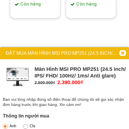
là:
tại
là:
tại
165Hz/ 300 cd/m2/
Còn hàng
Còn hàng
2.890.000₫.
là:
6.850.000₫.
là:
VA)
2.690.000₫.
5.850.000₫.
ĐẶT MUA MÀN HÌNH MSI PRO MP251 (24.5 INCH/ IPS/ FHD/ 100HZ/ 1MS/ ANTI GLARE)
Màn Hình MSI PRO MP251 (24.5 inch/
IPS/ FHD/ 100Hz/ 1ms/ Anti glare)
Giá
2.390.000
₫
Giá
2.500.000
₫
gốc
hiện
là:
tại
Bạn vui lòng nhập đúng số điện thoại để chúng tôi sẽ gọi xác nhận
2.500.000₫.
là:
đơn hàng trước khi giao hàng. Xin cảm ơn!
2.390.000₫.
Thông tin người mua
Anh
Chị