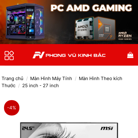
Bỏ
qua
nội
dung
Trang chủ
/
Màn Hình Máy Tính
/
Màn Hình Theo kích
Thước
/
25 inch - 27 inch
-4%