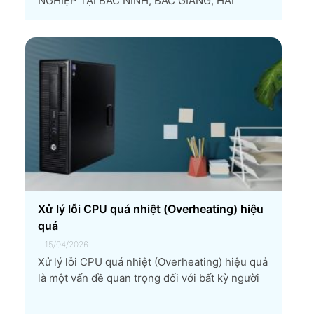
NGHIỆP TẠI BẮC NINH, BẮC GIANG, HẢI
DƯƠNG, HƯNG YÊN, THÁI NGUYÊN Giải pháp
thuê máy photocopy tối ưu dành cho doanh
nghiệp Trong thời đại chuyển đổi số và tối ưu
chi phí vận hành, ngày càng nhiều doanh
nghiệp lựa chọn giải pháp...
Xử lý lỗi CPU quá nhiệt (Overheating) hiệu
quả
15/04/2026
Xử lý lỗi CPU quá nhiệt (Overheating) hiệu quả
là một vấn đề quan trọng đối với bất kỳ người
dùng máy tính nào, từ game thủ, nhà thiết kế
đồ họa, đến người dùng văn phòng. CPU quá