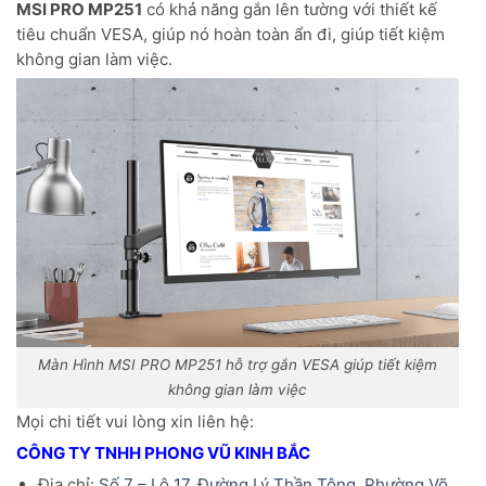
MSI PRO MP251
có khả năng gắn lên tường với thiết kế
tiêu chuẩn VESA, giúp nó hoàn toàn ẩn đi, giúp tiết kiệm
không gian làm việc.
Màn Hình MSI PRO MP251 hỗ trợ gắn VESA giúp tiết kiệm
không gian làm việc
Mọi chi tiết vui lòng xin liên hệ:
CÔNG TY TNHH PHONG VŨ KINH BẮC
Địa chỉ:
Số 7 – Lô 17, Đường Lý Thần Tông, Phường Võ