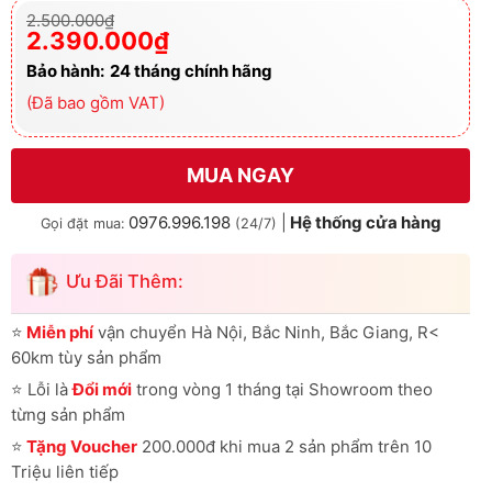
Giá
Giá
2.500.000
₫
gốc
hiện
2.390.000
₫
là:
tại
2.500.000₫.
là:
Bảo hành:
24 tháng chính hãng
2.390.000₫.
(Đã bao gồm VAT)
MUA NGAY
0976.996.198
|
Hệ thống cửa hàng
Gọi đặt mua:
(24/7)
Ưu Đãi Thêm:
⭐
Miễn phí
vận chuyển Hà Nội, Bắc Ninh, Bắc Giang, R<
60km tùy sản phẩm
⭐
Lỗi là
Đổi mới
trong vòng 1 tháng tại Showroom theo
từng sản phẩm
⭐
Tặng Voucher
200.000đ khi mua 2 sản phẩm trên 10
Triệu liên tiếp