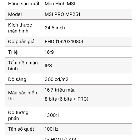
Hãng sản xuất
Màn Hình MSI
Model
MSI PRO MP251
Kích thước
24.5 inch
màn hình
Độ phân giải
FHD (1920×1080)
Tỉ lệ
16:9
Tấm nền màn
IPS
hình
Độ sáng
300 cd/m2
16.7 triệu màu
Màu sắc hiển
thị
8 bits (6 bits + FRC)
Độ tương
1300:1
phản
Tần số quét
100Hz
1x HDMI (1.4b)