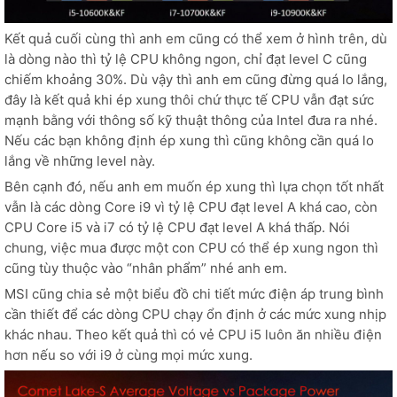
Kết quả cuối cùng thì anh em cũng có thể xem ở hình trên, dù
là dòng nào thì tỷ lệ CPU không ngon, chỉ đạt level C cũng
chiếm khoảng 30%. Dù vậy thì anh em cũng đừng quá lo lắng,
đây là kết quả khi ép xung thôi chứ thực tế CPU vẫn đạt sức
mạnh bằng với thông số kỹ thuật thông của Intel đưa ra nhé.
Nếu các bạn không định ép xung thì cũng không cần quá lo
lắng về những level này.
Bên cạnh đó, nếu anh em muốn ép xung thì lựa chọn tốt nhất
vẫn là các dòng Core i9 vì tỷ lệ CPU đạt level A khá cao, còn
CPU Core i5 và i7 có tỷ lệ CPU đạt level A khá thấp. Nói
chung, việc mua được một con CPU có thể ép xung ngon thì
cũng tùy thuộc vào “nhân phẩm” nhé anh em.
MSI cũng chia sẻ một biểu đồ chi tiết mức điện áp trung bình
cần thiết để các dòng CPU chạy ổn định ở các mức xung nhịp
khác nhau. Theo kết quả thì có vẻ CPU i5 luôn ăn nhiều điện
hơn nếu so với i9 ở cùng mọi mức xung.