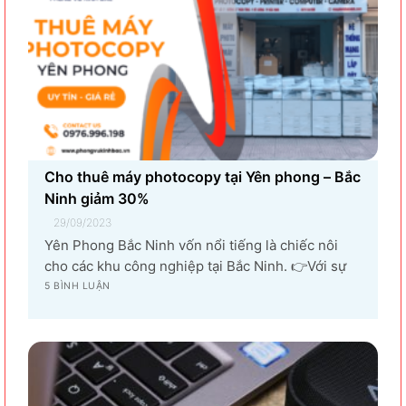
Cho thuê máy photocopy tại Yên phong – Bắc
Ninh giảm 30%
29/09/2023
Yên Phong Bắc Ninh vốn nổi tiếng là chiếc nôi
cho các khu công nghiệp tại Bắc Ninh. 👉Với sự
góp mặt của tập đoàn SamSung đầu tư cho hạng
5 BÌNH LUẬN
mục sản xuất linh kiện điện tử khiến vùng đất Yên
Phong từ làng quê thuần nông nay trở thành...