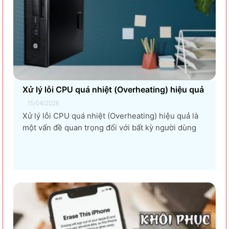
Xử lý lỗi CPU quá nhiệt (Overheating) hiệu quả
15/04/2026
Xử lý lỗi CPU quá nhiệt (Overheating) hiệu quả là
một vấn đề quan trọng đối với bất kỳ người dùng
máy tính nào, từ game thủ, nhà thiết kế đồ họa, đến
người dùng văn phòng. CPU quá nhiệt không chỉ
làm giảm hiệu suất máy tính, gây ra...