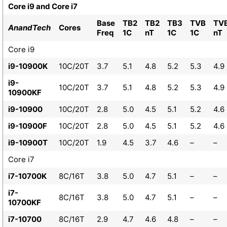
Core i9 and Core i7
Base
TB2
TB2
TB3
TVB
TV
AnandTech
Cores
Freq
1C
nT
1C
1C
nT
Core i9
i9-10900K
10C/20T
3.7
5.1
4.8
5.2
5.3
4.9
i9-
10C/20T
3.7
5.1
4.8
5.2
5.3
4.9
10900KF
i9-10900
10C/20T
2.8
5.0
4.5
5.1
5.2
4.6
i9-10900F
10C/20T
2.8
5.0
4.5
5.1
5.2
4.6
i9-10900T
10C/20T
1.9
4.5
3.7
4.6
–
–
Core i7
i7-10700K
8C/16T
3.8
5.0
4.7
5.1
–
–
i7-
8C/16T
3.8
5.0
4.7
5.1
–
–
10700KF
i7-10700
8C/16T
2.9
4.7
4.6
4.8
–
–