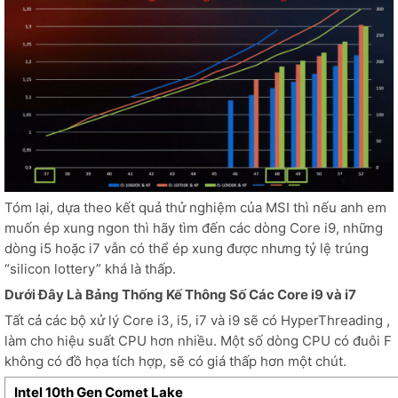
Tóm lại, dựa theo kết quả thử nghiệm của MSI thì nếu anh em
muốn ép xung ngon thì hãy tìm đến các dòng Core i9, những
dòng i5 hoặc i7 vẫn có thể ép xung được nhưng tỷ lệ trúng
“silicon lottery” khá là thấp.
Dưới Đây Là Bảng Thống Kế Thông Số Các Core i9 và i7
Tất cả các bộ xử lý Core i3, i5, i7 và i9 sẽ có HyperThreading ,
làm cho hiệu suất CPU hơn nhiều. Một số dòng CPU có đuôi F
không có đồ họa tích hợp, sẽ có giá thấp hơn một chút.
Intel 10th Gen Comet Lake