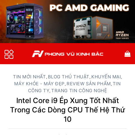
Bỏ
qua
nội
dung
TIN MỚI NHẤT
BLOG THỦ THUẬT
KHUYẾN MẠI
,
,
,
MÁY KHỎE - MÁY ĐẸP
REVIEW SẢN PHẨM
TIN
,
,
CÔNG TY
TRANG TIN CÔNG NGHỆ
,
Intel Core i9 Ép Xung Tốt Nhất
Trong Các Dòng CPU Thế Hệ Thứ
10