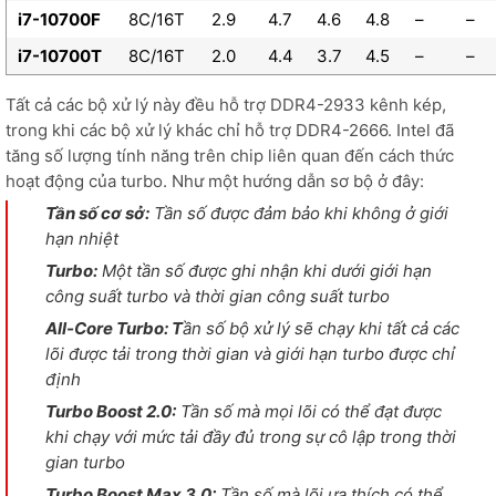
i7-10700F
8C/16T
2.9
4.7
4.6
4.8
–
–
i7-10700T
8C/16T
2.0
4.4
3.7
4.5
–
–
Tất cả các bộ xử lý này đều hỗ trợ DDR4-2933 kênh kép,
trong khi các bộ xử lý khác chỉ hỗ trợ DDR4-2666. Intel đã
tăng số lượng tính năng trên chip liên quan đến cách thức
hoạt động của turbo. Như một hướng dẫn sơ bộ ở đây:
Tần số cơ sở:
Tần số được đảm bảo khi không ở giới
hạn nhiệt
Turbo:
Một tần số được ghi nhận khi dưới giới hạn
công suất turbo và thời gian công suất turbo
All-Core Turbo: T
ần số bộ xử lý sẽ chạy khi tất cả các
lõi được tải trong thời gian và giới hạn turbo được chỉ
định
Turbo Boost 2.0:
Tần số mà mọi lõi có thể đạt được
khi chạy với mức tải đầy đủ trong sự cô lập trong thời
gian turbo
Turbo Boost Max 3.0:
Tần số mà lõi ưa thích có thể