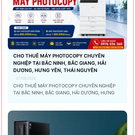
CHO THUÊ MÁY PHOTOCOPY CHUYÊN
NGHIỆP TẠI BẮC NINH, BẮC GIANG, HẢI
DƯƠNG, HƯNG YÊN, THÁI NGUYÊN
07/06/2026
CHO THUÊ MÁY PHOTOCOPY CHUYÊN NGHIỆP
TẠI BẮC NINH, BẮC GIANG, HẢI DƯƠNG, HƯNG
YÊN, THÁI NGUYÊN Giải pháp thuê máy photocopy
tối ưu dành cho doanh nghiệp Trong thời đại
chuyển đổi số và tối ưu chi phí vận hành, ngày
càng nhiều doanh nghiệp lựa chọn giải pháp...