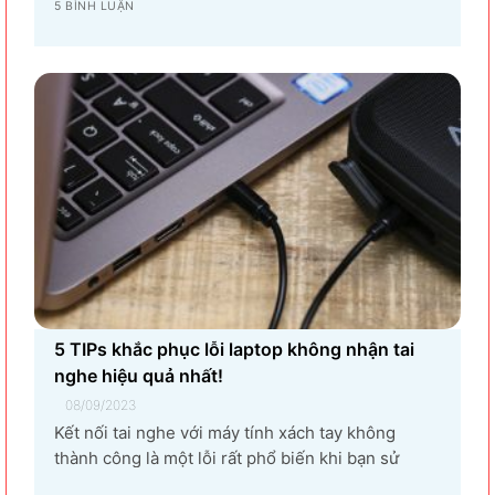
góp mặt của tập đoàn SamSung đầu tư cho hạng
5 BÌNH LUẬN
mục sản xuất linh kiện điện tử khiến vùng đất Yên
Phong từ làng quê thuần nông nay trở thành...
5 TIPs khắc phục lỗi laptop không nhận tai
nghe hiệu quả nhất!
08/09/2023
Kết nối tai nghe với máy tính xách tay không
thành công là một lỗi rất phổ biến khi bạn sử
dụng laptop thường xuyên. Nguyên nhân gây ra