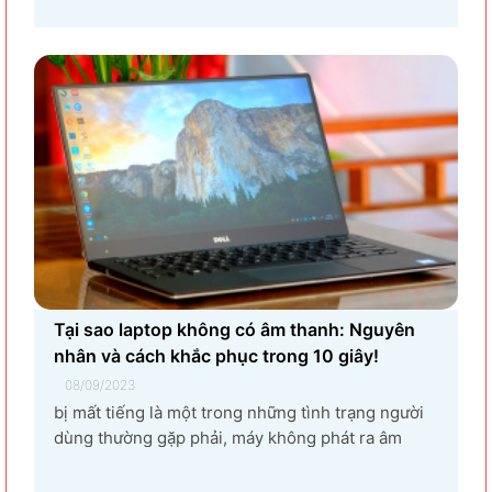
lỗi laptop không nhận tai nghe là gì? Làm sao để
khắc phục hiệu quả tình trạng laptop – máy tính...
Tại sao laptop không có âm thanh: Nguyên
nhân và cách khắc phục trong 10 giây!
08/09/2023
bị mất tiếng là một trong những tình trạng người
dùng thường gặp phải, máy không phát ra âm
thanh khi bật nhạc, trình chiếu video. Vậy tại sao
laptop không có âm thanh và cách khắc phục các