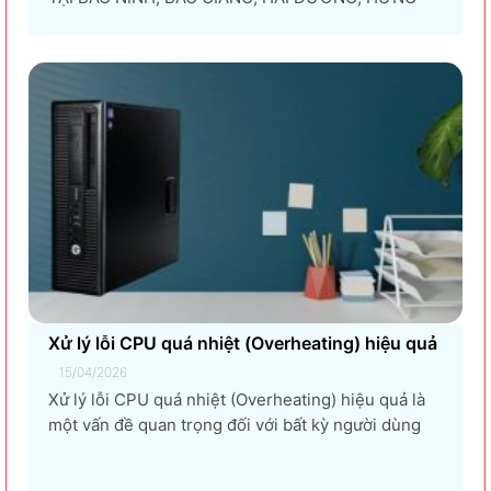
YÊN, THÁI NGUYÊN Giải pháp thuê máy photocopy
tối ưu dành cho doanh nghiệp Trong thời đại
chuyển đổi số và tối ưu chi phí vận hành, ngày
càng nhiều doanh nghiệp lựa chọn giải pháp...
Xử lý lỗi CPU quá nhiệt (Overheating) hiệu quả
15/04/2026
Xử lý lỗi CPU quá nhiệt (Overheating) hiệu quả là
một vấn đề quan trọng đối với bất kỳ người dùng
máy tính nào, từ game thủ, nhà thiết kế đồ họa, đến
người dùng văn phòng. CPU quá nhiệt không chỉ