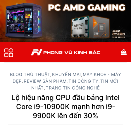
Bỏ
qua
nội
dung
BLOG THỦ THUẬT
KHUYẾN MẠI
MÁY KHỎE - MÁY
,
,
ĐẸP
REVIEW SẢN PHẨM
TIN CÔNG TY
TIN MỚI
,
,
,
NHẤT
TRANG TIN CÔNG NGHỆ
,
Lộ hiệu năng CPU đầu bảng Intel
Core i9-10900K mạnh hơn i9-
9900K lên đến 30%