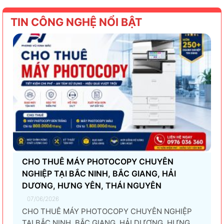
TIN CÔNG NGHỆ NỔI BẬT
CHO THUÊ MÁY PHOTOCOPY CHUYÊN
NGHIỆP TẠI BẮC NINH, BẮC GIANG, HẢI
DƯƠNG, HƯNG YÊN, THÁI NGUYÊN
07/06/2026
CHO THUÊ MÁY PHOTOCOPY CHUYÊN NGHIỆP
TẠI BẮC NINH, BẮC GIANG, HẢI DƯƠNG, HƯNG