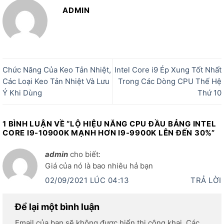
ADMIN
Chức Năng Của Keo Tản Nhiệt,
Intel Core i9 Ép Xung Tốt Nhất
Các Loại Keo Tản Nhiệt Và Lưu
Trong Các Dòng CPU Thế Hệ
Ý Khi Dùng
Thứ 10
1 BÌNH LUẬN VỀ “
LỘ HIỆU NĂNG CPU ĐẦU BẢNG INTEL
CORE I9-10900K MẠNH HƠN I9-9900K LÊN ĐẾN 30%
”
admin
cho biết:
Giá của nó là bao nhiêu hả bạn
02/09/2021 LÚC 04:13
TRẢ LỜI
Để lại một bình luận
Email của bạn sẽ không được hiển thị công khai.
Các