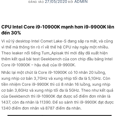
27/05/2020
ADMIN
ĐĂNG VÀO
BỞI
CPU Intel Core i9-10900K mạnh hơn i9-9900K lên
đến 30%
Vi xử lý desktop Intel Comet Lake-S đang sắp ra mắt, và cũng
vì thế mà thông tin rò rỉ về thế hệ CPU này ngày một nhiều.
Theo leaker nổi tiếng Tum_Apisak thì mới đây đã xuất hiện
thêm kết quả bài test Geekbench của con chip đầu bảng Intel
Core i9-10900K – hậu duệ của i9-9900K.
Nhắc lại một chút là Core i9-10900K có 10 nhân 20 luồng,
xung nhịp cơ bản 3,7GHz và xung nhịp tối đa là 5,1GHz. Còn
tiền nhiệm Core i9-9900K thì có 8 nhân 16 luồng, xung nhịp
cơ bản 3,6GHz và xung nhịp tối đa là 5GHz. Theo như kết quả
của Geekbench thì i9-10900K đạt được số điểm đơn nhân là
1437, còn đa nhân là 11390. Để so sánh thì i9-9900K đạt được
1340 điểm đơn nhân và 8787 điểm đa nhân.