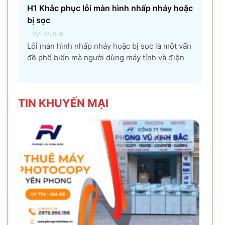
H1 Khắc phục lỗi màn hình nhấp nháy hoặc
bị sọc
15/04/2026
Lỗi màn hình nhấp nháy hoặc bị sọc là một vấn
đề phổ biến mà người dùng máy tính và điện
thoại có thể gặp phải. Tình trạng này không chỉ
gây khó chịu mà còn ảnh hưởng đến trải
nghiệm sử dụng và hiệu suất làm việc. Nguyên
TIN KHU
YẾN MẠI
nhân...