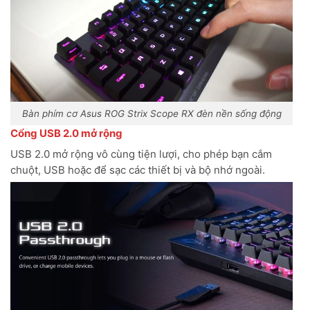
Bàn phím cơ Asus ROG Strix Scope RX đèn nền sống động
Cổng USB 2.0 mở rộng
USB 2.0 mở rộng vô cùng tiện lượi, cho phép bạn cắm
chuột, USB hoặc để sạc các thiết bị và bộ nhớ ngoài.