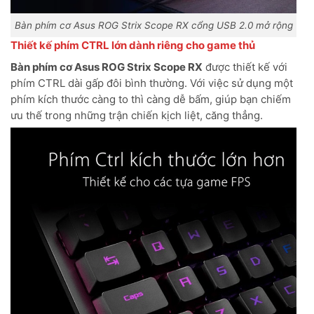
Bàn phím cơ Asus ROG Strix Scope RX cổng USB 2.0 mở rộng
Thiết kế phím CTRL lớn dành riêng cho game thủ
Bàn phím cơ Asus ROG Strix Scope RX
được thiết kế với
phím CTRL dài gấp đôi bình thường. Với việc sử dụng một
phím kích thước càng to thì càng dễ bấm, giúp bạn chiếm
ưu thế trong những trận chiến kịch liệt, căng thẳng.