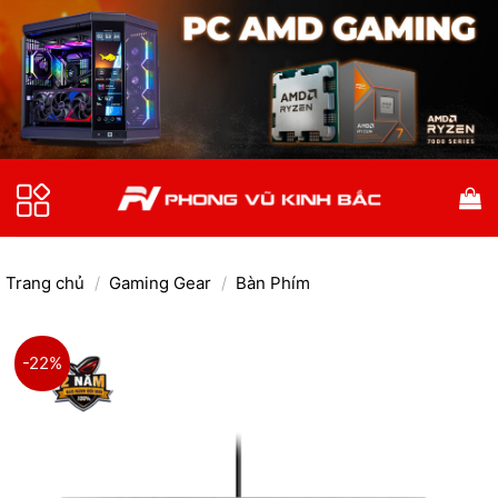
Bỏ
qua
nội
dung
Trang chủ
/
Gaming Gear
/
Bàn Phím
-22%