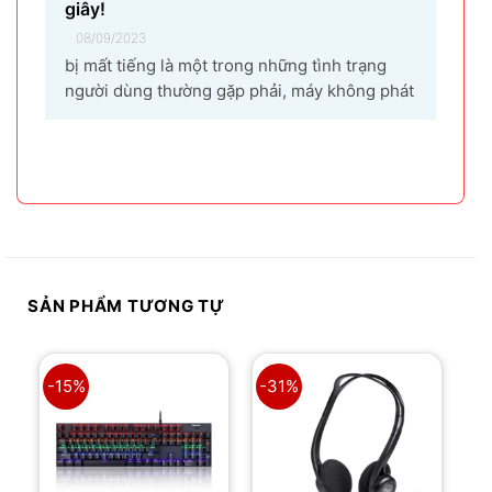
giây!
08/09/2023
bị mất tiếng là một trong những tình trạng
người dùng thường gặp phải, máy không phát
ra âm thanh khi bật nhạc, trình chiếu video.
Vậy tại sao laptop không có âm thanh và cách
khắc phục các hiện tượng này như thế nào
nhanh nhất, hãy cùng bài...
SẢN PHẨM TƯƠNG TỰ
-15%
-31%