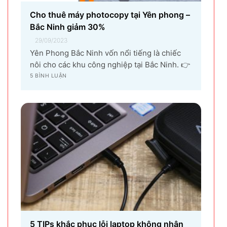
Cho thuê máy photocopy tại Yên phong –
Bắc Ninh giảm 30%
29/09/2023
Yên Phong Bắc Ninh vốn nổi tiếng là chiếc
nôi cho các khu công nghiệp tại Bắc Ninh. 👉
Với sự góp mặt của tập đoàn SamSung đầu tư
5 BÌNH LUẬN
cho hạng mục sản xuất linh kiện điện tử
khiến vùng đất Yên Phong từ làng quê thuần
nông nay trở thành...
5 TIPs khắc phục lỗi laptop không nhận