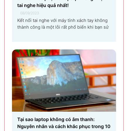
tai nghe hiệu quả nhất!
08/09/2023
Kết nối tai nghe với máy tính xách tay không
thành công là một lỗi rất phổ biến khi bạn sử
dụng laptop thường xuyên. Nguyên nhân gây
ra lỗi laptop không nhận tai nghe là gì? Làm
sao để khắc phục hiệu quả tình trạng laptop –
máy tính...
Tại sao laptop không có âm thanh:
Nguyên nhân và cách khắc phục trong 10