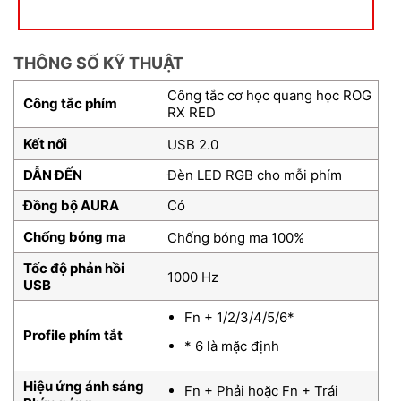
THÔNG SỐ KỸ THUẬT
Công tắc cơ học quang học ROG
Công tắc phím
RX RED
Kết nối
USB 2.0
DẪN ĐẾN
Đèn LED RGB cho mỗi phím
Đồng bộ AURA
Có
Chống bóng ma
Chống bóng ma 100%
Tốc độ phản hồi
1000 Hz
USB
Fn + 1/2/3/4/5/6*
Profile phím tắt
* 6 là mặc định
Hiệu ứng ánh sáng
Fn + Phải hoặc Fn + Trái