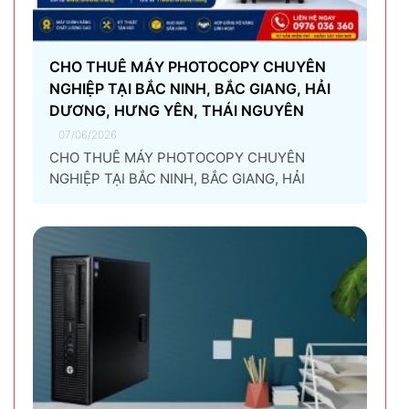
CHO THUÊ MÁY PHOTOCOPY CHUYÊN
NGHIỆP TẠI BẮC NINH, BẮC GIANG, HẢI
DƯƠNG, HƯNG YÊN, THÁI NGUYÊN
07/06/2026
CHO THUÊ MÁY PHOTOCOPY CHUYÊN
NGHIỆP TẠI BẮC NINH, BẮC GIANG, HẢI
DƯƠNG, HƯNG YÊN, THÁI NGUYÊN Giải pháp
thuê máy photocopy tối ưu dành cho doanh
nghiệp Trong thời đại chuyển đổi số và tối ưu
chi phí vận hành, ngày càng nhiều doanh
nghiệp lựa chọn giải pháp...