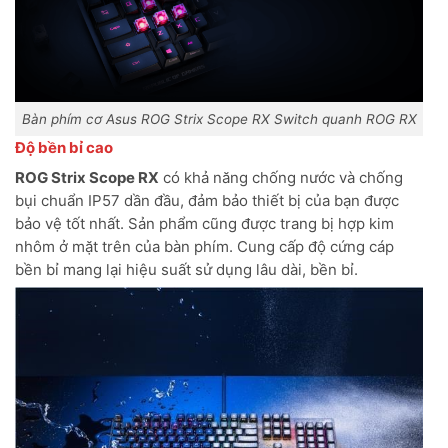
Bàn phím cơ Asus ROG Strix Scope RX Switch quanh ROG RX
Độ bền bỉ cao
ROG Strix Scope RX
có khả năng chống nước và chống
bụi chuẩn IP57 dần đầu, đảm bảo thiết bị của bạn được
bảo vệ tốt nhất. Sản phẩm cũng được trang bị hợp kim
nhôm ở mặt trên của bàn phím. Cung cấp độ cứng cáp
bền bỉ mang lại hiệu suất sử dụng lâu dài, bền bỉ.