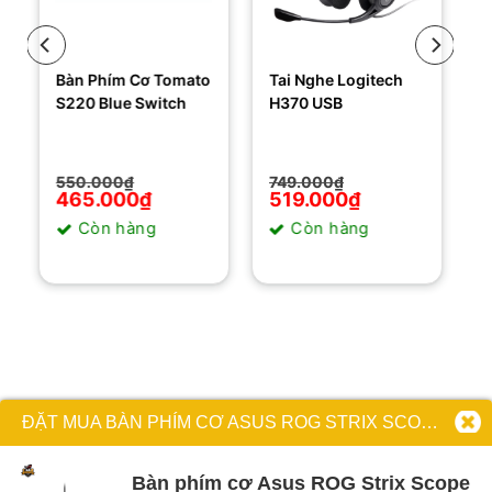
Bàn Phím Cơ Tomato
Tai Nghe Logitech
S220 Blue Switch
H370 USB
Giá
Giá
Giá
Giá
550.000
₫
749.000
₫
gốc
hiện
gốc
hiện
465.000
₫
519.000
₫
là:
tại
là:
tại
Còn hàng
Còn hàng
550.000₫.
là:
749.000₫.
là:
465.000₫.
519.000₫.
ĐẶT MUA BÀN PHÍM CƠ ASUS ROG STRIX SCOPE RX
Bàn phím cơ Asus ROG Strix Scope