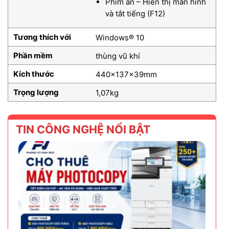
Phím ẩn – Hiển thị màn hình
và tắt tiếng (F12)
Tương thích với
Windows® 10
Phần mềm
thùng vũ khí
Kích thước
440x137x39mm
Trọng lượng
1,07kg
TIN CÔNG NGHỆ NỔI BẬT