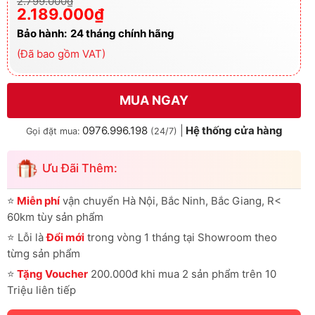
Giá
Giá
2.799.000
₫
gốc
hiện
2.189.000
₫
là:
tại
2.799.000₫.
là:
Bảo hành:
24 tháng chính hãng
2.189.000₫.
(Đã bao gồm VAT)
MUA NGAY
0976.996.198
|
Hệ thống cửa hàng
Gọi đặt mua:
(24/7)
Ưu Đãi Thêm:
⭐
Miễn phí
vận chuyển Hà Nội, Bắc Ninh, Bắc Giang, R<
60km tùy sản phẩm
⭐
Lỗi là
Đổi mới
trong vòng 1 tháng tại Showroom theo
từng sản phẩm
⭐
Tặng Voucher
200.000đ khi mua 2 sản phẩm trên 10
Triệu liên tiếp