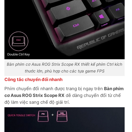
Bàn phím cơ Asus ROG Strix Scope RX thiết kế phím Ctrl kích
thước lớn, phù hợp cho các tựa game FPS
Công tắc chuyển đổi nhanh
Phím chuyển đổi nhanh được trang bị ngay trên
Bàn phím
cơ Asus ROG Strix Scope RX
dễ dàng chuyển đổi từ chế
độ làm việc sang chế độ giải trí.