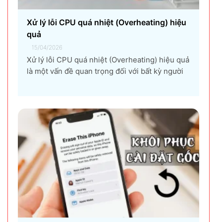
Xử lý lỗi CPU quá nhiệt (Overheating) hiệu
quả
15/04/2026
Xử lý lỗi CPU quá nhiệt (Overheating) hiệu quả
là một vấn đề quan trọng đối với bất kỳ người
dùng máy tính nào, từ game thủ, nhà thiết kế
đồ họa, đến người dùng văn phòng. CPU quá
nhiệt không chỉ làm giảm hiệu suất máy tính,
gây ra...