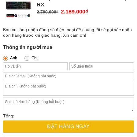
RX
Giá
2.189.000
₫
Giá
2.799.000
₫
gốc
hiện
là:
tại
Bạn vui lòng nhập đúng số điện thoại để chúng tôi sẽ gọi xác nhận
2.799.000₫.
là:
đơn hàng trước khi giao hàng. Xin cảm ơn!
2.189.000₫.
Thông tin người mua
Anh
Chị
Tổng:
ĐẶT HÀNG NGAY