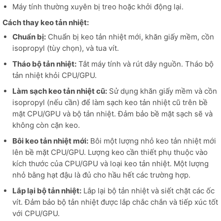
Máy tính thường xuyên bị treo hoặc khởi động lại.
Cách thay keo tản nhiệt:
Chuẩn bị:
Chuẩn bị keo tản nhiệt mới, khăn giấy mềm, cồn
isopropyl (tùy chọn), và tua vít.
Tháo bộ tản nhiệt:
Tắt máy tính và rút dây nguồn. Tháo bộ
tản nhiệt khỏi CPU/GPU.
Làm sạch keo tản nhiệt cũ:
Sử dụng khăn giấy mềm và cồn
isopropyl (nếu cần) để làm sạch keo tản nhiệt cũ trên bề
mặt CPU/GPU và bộ tản nhiệt. Đảm bảo bề mặt sạch sẽ và
không còn cặn keo.
Bôi keo tản nhiệt mới:
Bôi một lượng nhỏ keo tản nhiệt mới
lên bề mặt CPU/GPU. Lượng keo cần thiết phụ thuộc vào
kích thước của CPU/GPU và loại keo tản nhiệt. Một lượng
nhỏ bằng hạt đậu là đủ cho hầu hết các trường hợp.
Lắp lại bộ tản nhiệt:
Lắp lại bộ tản nhiệt và siết chặt các ốc
vít. Đảm bảo bộ tản nhiệt được lắp chắc chắn và tiếp xúc tốt
với CPU/GPU.