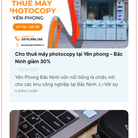
Cho thuê máy photocopy tại Yên phong – Bắc
Ninh giảm 30%
29/09/2023
Yên Phong Bắc Ninh vốn nổi tiếng là chiếc nôi
cho các khu công nghiệp tại Bắc Ninh. 👉Với sự
góp mặt của tập đoàn SamSung đầu tư cho hạng
5 BÌNH LUẬN
mục sản xuất linh kiện điện tử khiến vùng đất Yên
Phong từ làng quê thuần nông nay trở thành...