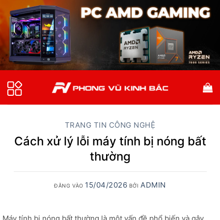
Bỏ
qua
nội
dung
TRANG TIN CÔNG NGHỆ
Cách xử lý lỗi máy tính bị nóng bất
thường
15/04/2026
ADMIN
ĐĂNG VÀO
BỞI
Máy tính bị nóng bất thường là một vấn đề phổ biến và gây