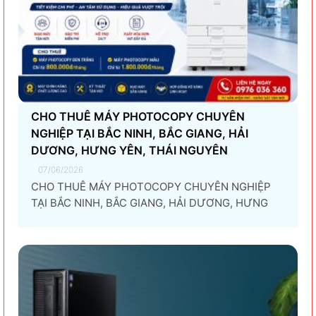
CHO THUÊ MÁY PHOTOCOPY CHUYÊN
NGHIỆP TẠI BẮC NINH, BẮC GIANG, HẢI
DƯƠNG, HƯNG YÊN, THÁI NGUYÊN
07/06/2026
CHO THUÊ MÁY PHOTOCOPY CHUYÊN NGHIỆP
TẠI BẮC NINH, BẮC GIANG, HẢI DƯƠNG, HƯNG
YÊN, THÁI NGUYÊN Giải pháp thuê máy photocopy
tối ưu dành cho doanh nghiệp Trong thời đại
chuyển đổi số và tối ưu chi phí vận hành, ngày
càng nhiều doanh nghiệp lựa chọn giải pháp...