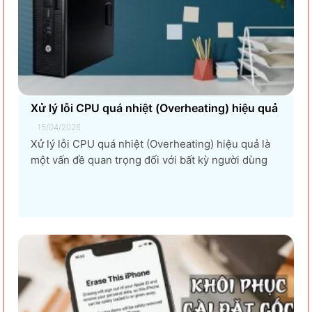
Xử lý lỗi CPU quá nhiệt (Overheating) hiệu quả
15/04/2026
Xử lý lỗi CPU quá nhiệt (Overheating) hiệu quả là
một vấn đề quan trọng đối với bất kỳ người dùng
máy tính nào, từ game thủ, nhà thiết kế đồ họa, đến
người dùng văn phòng. CPU quá nhiệt không chỉ
làm giảm hiệu suất máy tính, gây ra...