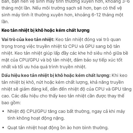
bẩn, bạn nên vệ sinh máy tính thường xuyên hơn, khoảng 3-6
tháng một lần. Nếu môi trường sạch sẽ hơn, bạn có thể vệ
sinh máy tính ít thường xuyên hơn, khoảng 6-12 tháng một
lần.
Keo tản nhiệt bị khô hoặc kém chất lượng
Vai trò của keo tản nhiệt:
Keo tản nhiệt đóng vai trò quan
trọng trong việc truyền nhiệt từ CPU và GPU sang bộ tản
nhiệt. Keo tản nhiệt giúp lấp đầy các khe hở siêu nhỏ giữa bề
mặt của CPU/GPU và bộ tản nhiệt, đảm bảo sự tiếp xúc tốt
nhất và tối ưu hóa quá trình truyền nhiệt.
Dấu hiệu keo tản nhiệt bị khô hoặc kém chất lượng:
Khi keo
tản nhiệt bị khô, nứt hoặc kém chất lượng, khả năng truyền
nhiệt sẽ giảm đáng kể, dẫn đến nhiệt độ của CPU và GPU tăng
cao. Các dấu hiệu cho thấy keo tản nhiệt cần được thay thế
bao gồm:
Nhiệt độ CPU/GPU tăng cao bất thường, ngay cả khi máy
tính không hoạt động nặng.
Quạt tản nhiệt hoạt động ồn ào hơn bình thường.