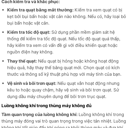
Cách kiểm tra và khắc phục:
Kiểm tra quạt bằng mắt thường:
Kiểm tra xem quạt có bị
kẹt bởi bụi bẩn hoặc vật cản nào không. Nếu có, hãy loại bỏ
bụi bẩn hoặc vật cản.
Kiểm tra tốc độ quạt:
Sử dụng phần mềm giám sát hệ
thống để kiểm tra tốc độ quạt. Nếu tốc độ quạt quá thấp,
hãy kiểm tra xem có vấn đề gì với điều khiển quạt hoặc
nguồn điện hay không.
Thay thế quạt:
Nếu quạt bị hỏng hoặc không hoạt động
hiệu quả, hãy thay thế bằng quạt mới. Chọn quạt có kích
thước và thông số kỹ thuật phù hợp với máy tính của bạn.
Vệ sinh và bôi trơn quạt:
Nếu quạt vẫn hoạt động nhưng
kêu to hoặc quay chậm, hãy vệ sinh và bôi trơn quạt. Sử
dụng dầu máy chuyên dụng để bôi trơn trục quạt.
Luồng không khí trong thùng máy không đủ
Tầm quan trọng của luồng không khí:
Luồng không khí trong
thùng máy đóng vai trò quan trọng trong việc tản nhiệt. Luồng
không khí tốt giúp đẩy khí nóng ra khỏi thùng máy và đưa khí