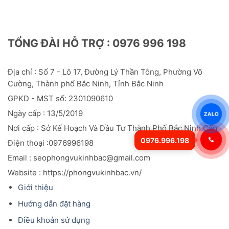
TỔNG ĐÀI HỖ TRỢ : 0976 996 198
Địa chỉ : Số 7 - Lô 17, Đường Lý Thần Tông, Phường Võ
Cường, Thành phố Bắc Ninh, Tỉnh Bắc Ninh
GPKD - MST số: 2301090610
Ngày cấp : 13/5/2019
ZALO
Nơi cấp : Sở Kế Hoạch Và Đầu
Tư
Thành Phố Bắc Ninh Cấp
0976.996.198
Điện thoại :0976996198
Email : seophongvukinhbac@gmail.com
Website : https://phongvukinhbac.vn/
Giới thiệu
Hướng dẫn đặt hàng
Điều khoản sử dụng