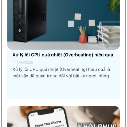
Xử lý lỗi CPU quá nhiệt (Overheating) hiệu quả
15/04/2026
Xử lý lỗi CPU quá nhiệt (Overheating) hiệu quả là
một vấn đề quan trọng đối với bất kỳ người dùng
máy tính nào, từ game thủ, nhà thiết kế đồ họa, đến
người dùng văn phòng. CPU quá nhiệt không chỉ
làm giảm hiệu suất máy tính, gây ra...