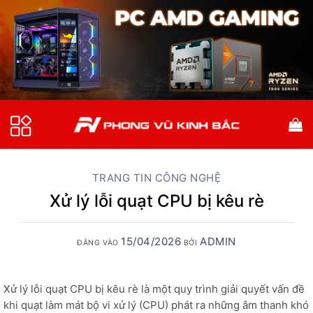
Bỏ
qua
nội
dung
TRANG TIN CÔNG NGHỆ
Xử lý lỗi quạt CPU bị kêu rè
15/04/2026
ADMIN
ĐĂNG VÀO
BỞI
Xử lý lỗi quạt CPU bị kêu rè là một quy trình giải quyết vấn đề
khi quạt làm mát bộ vi xử lý (CPU) phát ra những âm thanh khó