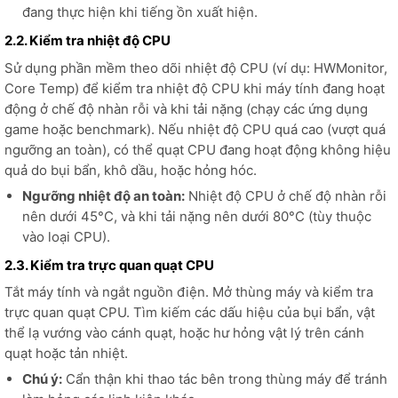
đang thực hiện khi tiếng ồn xuất hiện.
2.2. Kiểm tra nhiệt độ CPU
Sử dụng phần mềm theo dõi nhiệt độ CPU (ví dụ: HWMonitor,
Core Temp) để kiểm tra nhiệt độ CPU khi máy tính đang hoạt
động ở chế độ nhàn rỗi và khi tải nặng (chạy các ứng dụng
game hoặc benchmark). Nếu nhiệt độ CPU quá cao (vượt quá
ngưỡng an toàn), có thể quạt CPU đang hoạt động không hiệu
quả do bụi bẩn, khô dầu, hoặc hỏng hóc.
Ngưỡng nhiệt độ an toàn:
Nhiệt độ CPU ở chế độ nhàn rỗi
nên dưới 45°C, và khi tải nặng nên dưới 80°C (tùy thuộc
vào loại CPU).
2.3. Kiểm tra trực quan quạt CPU
Tắt máy tính và ngắt nguồn điện. Mở thùng máy và kiểm tra
trực quan quạt CPU. Tìm kiếm các dấu hiệu của bụi bẩn, vật
thể lạ vướng vào cánh quạt, hoặc hư hỏng vật lý trên cánh
quạt hoặc tản nhiệt.
Chú ý:
Cẩn thận khi thao tác bên trong thùng máy để tránh