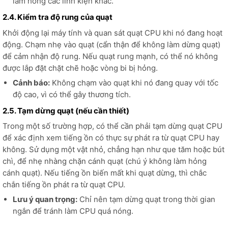
làm hỏng các linh kiện khác.
2.4. Kiểm tra độ rung của quạt
Khởi động lại máy tính và quan sát quạt CPU khi nó đang hoạt
động. Chạm nhẹ vào quạt (cẩn thận để không làm dừng quạt)
để cảm nhận độ rung. Nếu quạt rung mạnh, có thể nó không
được lắp đặt chặt chẽ hoặc vòng bi bị hỏng.
Cảnh báo:
Không chạm vào quạt khi nó đang quay với tốc
độ cao, vì có thể gây thương tích.
2.5. Tạm dừng quạt (nếu cần thiết)
Trong một số trường hợp, có thể cần phải tạm dừng quạt CPU
để xác định xem tiếng ồn có thực sự phát ra từ quạt CPU hay
không. Sử dụng một vật nhỏ, chẳng hạn như que tăm hoặc bút
chì, để nhẹ nhàng chặn cánh quạt (chú ý không làm hỏng
cánh quạt). Nếu tiếng ồn biến mất khi quạt dừng, thì chắc
chắn tiếng ồn phát ra từ quạt CPU.
Lưu ý quan trọng:
Chỉ nên tạm dừng quạt trong thời gian
ngắn để tránh làm CPU quá nóng.