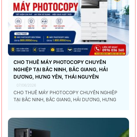
CHO THUÊ MÁY PHOTOCOPY CHUYÊN
NGHIỆP TẠI BẮC NINH, BẮC GIANG, HẢI
DƯƠNG, HƯNG YÊN, THÁI NGUYÊN
07/06/2026
CHO THUÊ MÁY PHOTOCOPY CHUYÊN NGHIỆP
TẠI BẮC NINH, BẮC GIANG, HẢI DƯƠNG, HƯNG
YÊN, THÁI NGUYÊN Giải pháp thuê máy photocopy
tối ưu dành cho doanh nghiệp Trong thời đại
chuyển đổi số và tối ưu chi phí vận hành, ngày
càng nhiều doanh nghiệp lựa chọn giải pháp...