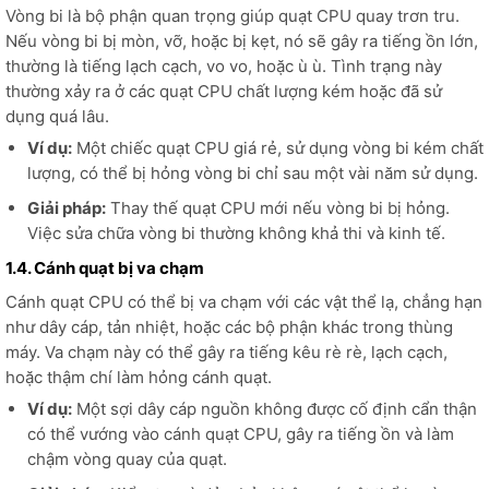
Vòng bi là bộ phận quan trọng giúp quạt CPU quay trơn tru.
Nếu vòng bi bị mòn, vỡ, hoặc bị kẹt, nó sẽ gây ra tiếng ồn lớn,
thường là tiếng lạch cạch, vo vo, hoặc ù ù. Tình trạng này
thường xảy ra ở các quạt CPU chất lượng kém hoặc đã sử
dụng quá lâu.
Ví dụ:
Một chiếc quạt CPU giá rẻ, sử dụng vòng bi kém chất
lượng, có thể bị hỏng vòng bi chỉ sau một vài năm sử dụng.
Giải pháp:
Thay thế quạt CPU mới nếu vòng bi bị hỏng.
Việc sửa chữa vòng bi thường không khả thi và kinh tế.
1.4. Cánh quạt bị va chạm
Cánh quạt CPU có thể bị va chạm với các vật thể lạ, chẳng hạn
như dây cáp, tản nhiệt, hoặc các bộ phận khác trong thùng
máy. Va chạm này có thể gây ra tiếng kêu rè rè, lạch cạch,
hoặc thậm chí làm hỏng cánh quạt.
Ví dụ:
Một sợi dây cáp nguồn không được cố định cẩn thận
có thể vướng vào cánh quạt CPU, gây ra tiếng ồn và làm
chậm vòng quay của quạt.