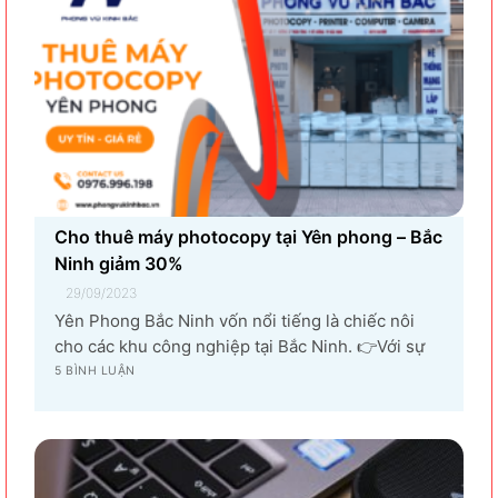
Cho thuê máy photocopy tại Yên phong – Bắc
Ninh giảm 30%
29/09/2023
Yên Phong Bắc Ninh vốn nổi tiếng là chiếc nôi
cho các khu công nghiệp tại Bắc Ninh. 👉Với sự
góp mặt của tập đoàn SamSung đầu tư cho hạng
5 BÌNH LUẬN
mục sản xuất linh kiện điện tử khiến vùng đất Yên
Phong từ làng quê thuần nông nay trở thành...