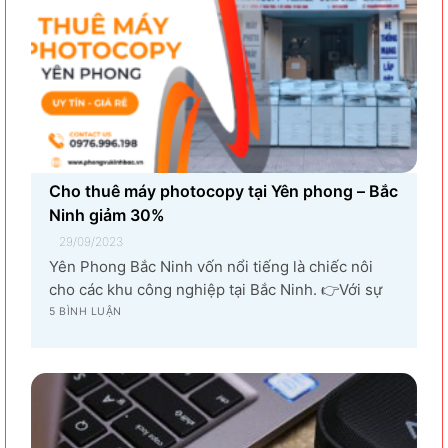
Cho thuê máy photocopy tại Yên phong – Bắc
Ninh giảm 30%
29/09/2023
Yên Phong Bắc Ninh vốn nổi tiếng là chiếc nôi
cho các khu công nghiệp tại Bắc Ninh. 👉Với sự
góp mặt của tập đoàn SamSung đầu tư cho hạng
5 BÌNH LUẬN
mục sản xuất linh kiện điện tử khiến vùng đất Yên
Phong từ làng quê thuần nông nay trở thành...