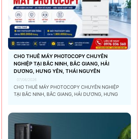
CHO THUÊ MÁY PHOTOCOPY CHUYÊN
NGHIỆP TẠI BẮC NINH, BẮC GIANG, HẢI
DƯƠNG, HƯNG YÊN, THÁI NGUYÊN
07/06/2026
CHO THUÊ MÁY PHOTOCOPY CHUYÊN NGHIỆP
TẠI BẮC NINH, BẮC GIANG, HẢI DƯƠNG, HƯNG
YÊN, THÁI NGUYÊN Giải pháp thuê máy photocopy
tối ưu dành cho doanh nghiệp Trong thời đại
chuyển đổi số và tối ưu chi phí vận hành, ngày
càng nhiều doanh nghiệp lựa chọn giải pháp...