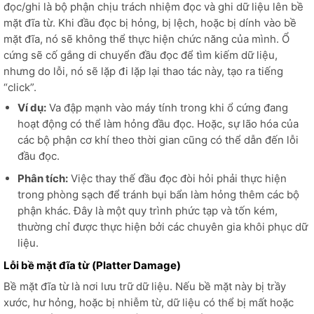
đọc/ghi là bộ phận chịu trách nhiệm đọc và ghi dữ liệu lên bề
mặt đĩa từ. Khi đầu đọc bị hỏng, bị lệch, hoặc bị dính vào bề
mặt đĩa, nó sẽ không thể thực hiện chức năng của mình. Ổ
cứng sẽ cố gắng di chuyển đầu đọc để tìm kiếm dữ liệu,
nhưng do lỗi, nó sẽ lặp đi lặp lại thao tác này, tạo ra tiếng
“click”.
Ví dụ:
Va đập mạnh vào máy tính trong khi ổ cứng đang
hoạt động có thể làm hỏng đầu đọc. Hoặc, sự lão hóa của
các bộ phận cơ khí theo thời gian cũng có thể dẫn đến lỗi
đầu đọc.
Phân tích:
Việc thay thế đầu đọc đòi hỏi phải thực hiện
trong phòng sạch để tránh bụi bẩn làm hỏng thêm các bộ
phận khác. Đây là một quy trình phức tạp và tốn kém,
thường chỉ được thực hiện bởi các chuyên gia khôi phục dữ
liệu.
Lỗi bề mặt đĩa từ (Platter Damage)
Bề mặt đĩa từ là nơi lưu trữ dữ liệu. Nếu bề mặt này bị trầy
xước, hư hỏng, hoặc bị nhiễm từ, dữ liệu có thể bị mất hoặc