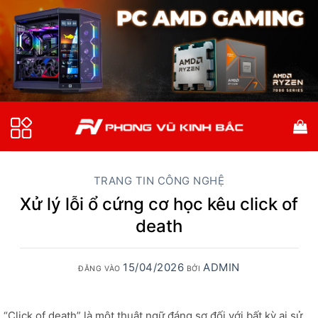
Bỏ
qua
nội
dung
TRANG TIN CÔNG NGHỆ
Xử lý lỗi ổ cứng cơ học kêu click of
death
15/04/2026
ADMIN
ĐĂNG VÀO
BỞI
“Click of death” là một thuật ngữ đáng sợ đối với bất kỳ ai sử