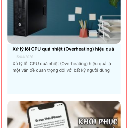
Xử lý lỗi CPU quá nhiệt (Overheating) hiệu quả
15/04/2026
Xử lý lỗi CPU quá nhiệt (Overheating) hiệu quả là
một vấn đề quan trọng đối với bất kỳ người dùng
máy tính nào, từ game thủ, nhà thiết kế đồ họa, đến
người dùng văn phòng. CPU quá nhiệt không chỉ
làm giảm hiệu suất máy tính, gây ra...