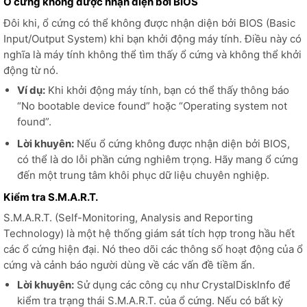
Ổ cứng không được nhận diện bởi BIOS
Đôi khi, ổ cứng có thể không được nhận diện bởi BIOS (Basic
Input/Output System) khi bạn khởi động máy tính. Điều này có
nghĩa là máy tính không thể tìm thấy ổ cứng và không thể khởi
động từ nó.
Ví dụ:
Khi khởi động máy tính, bạn có thể thấy thông báo
“No bootable device found” hoặc “Operating system not
found”.
Lời khuyên:
Nếu ổ cứng không được nhận diện bởi BIOS,
có thể là do lỗi phần cứng nghiêm trọng. Hãy mang ổ cứng
đến một trung tâm khôi phục dữ liệu chuyên nghiệp.
Kiểm tra S.M.A.R.T.
S.M.A.R.T. (Self-Monitoring, Analysis and Reporting
Technology) là một hệ thống giám sát tích hợp trong hầu hết
các ổ cứng hiện đại. Nó theo dõi các thông số hoạt động của ổ
cứng và cảnh báo người dùng về các vấn đề tiềm ẩn.
Lời khuyên:
Sử dụng các công cụ như CrystalDiskInfo để
kiểm tra trạng thái S.M.A.R.T. của ổ cứng. Nếu có bất kỳ