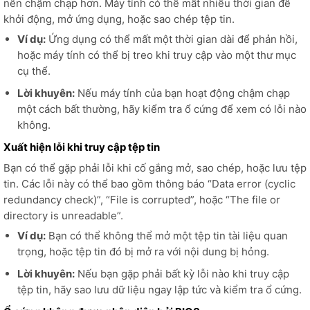
nên chậm chạp hơn. Máy tính có thể mất nhiều thời gian để
khởi động, mở ứng dụng, hoặc sao chép tệp tin.
Ví dụ:
Ứng dụng có thể mất một thời gian dài để phản hồi,
hoặc máy tính có thể bị treo khi truy cập vào một thư mục
cụ thể.
Lời khuyên:
Nếu máy tính của bạn hoạt động chậm chạp
một cách bất thường, hãy kiểm tra ổ cứng để xem có lỗi nào
không.
Xuất hiện lỗi khi truy cập tệp tin
Bạn có thể gặp phải lỗi khi cố gắng mở, sao chép, hoặc lưu tệp
tin. Các lỗi này có thể bao gồm thông báo “Data error (cyclic
redundancy check)”, “File is corrupted”, hoặc “The file or
directory is unreadable”.
Ví dụ:
Bạn có thể không thể mở một tệp tin tài liệu quan
trọng, hoặc tệp tin đó bị mở ra với nội dung bị hỏng.
Lời khuyên:
Nếu bạn gặp phải bất kỳ lỗi nào khi truy cập
tệp tin, hãy sao lưu dữ liệu ngay lập tức và kiểm tra ổ cứng.