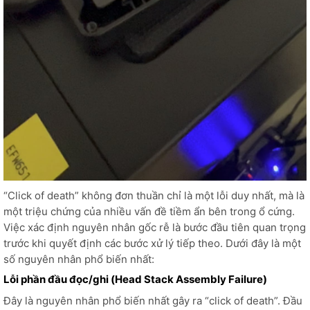
“Click of death” không đơn thuần chỉ là một lỗi duy nhất, mà là
một triệu chứng của nhiều vấn đề tiềm ẩn bên trong ổ cứng.
Việc xác định nguyên nhân gốc rễ là bước đầu tiên quan trọng
trước khi quyết định các bước xử lý tiếp theo. Dưới đây là một
số nguyên nhân phổ biến nhất:
Lỗi phần đầu đọc/ghi (Head Stack Assembly Failure)
Đây là nguyên nhân phổ biến nhất gây ra “click of death”. Đầu