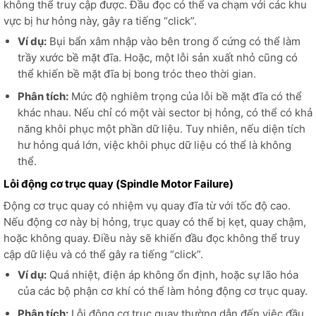
không thể truy cập được. Đầu đọc có thể va chạm với các khu
vực bị hư hỏng này, gây ra tiếng “click”.
Ví dụ:
Bụi bẩn xâm nhập vào bên trong ổ cứng có thể làm
trầy xước bề mặt đĩa. Hoặc, một lỗi sản xuất nhỏ cũng có
thể khiến bề mặt đĩa bị bong tróc theo thời gian.
Phân tích:
Mức độ nghiêm trọng của lỗi bề mặt đĩa có thể
khác nhau. Nếu chỉ có một vài sector bị hỏng, có thể có khả
năng khôi phục một phần dữ liệu. Tuy nhiên, nếu diện tích
hư hỏng quá lớn, việc khôi phục dữ liệu có thể là không
thể.
Lỗi động cơ trục quay (Spindle Motor Failure)
Động cơ trục quay có nhiệm vụ quay đĩa từ với tốc độ cao.
Nếu động cơ này bị hỏng, trục quay có thể bị kẹt, quay chậm,
hoặc không quay. Điều này sẽ khiến đầu đọc không thể truy
cập dữ liệu và có thể gây ra tiếng “click”.
Ví dụ:
Quá nhiệt, điện áp không ổn định, hoặc sự lão hóa
của các bộ phận cơ khí có thể làm hỏng động cơ trục quay.
Phân tích:
Lỗi động cơ trục quay thường dẫn đến việc đầu