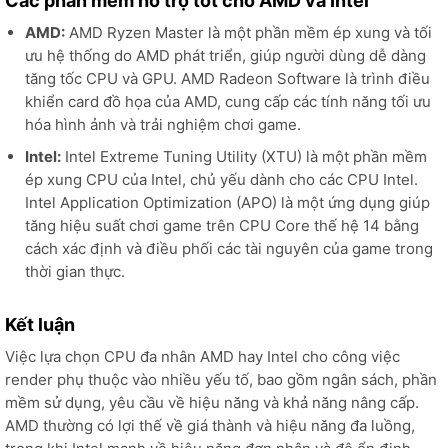
Các phần mềm hỗ trợ tốt cho AMD và Intel
AMD:
AMD Ryzen Master là một phần mềm ép xung và tối
ưu hệ thống do AMD phát triển, giúp người dùng dễ dàng
tăng tốc CPU và GPU. AMD Radeon Software là trình điều
khiển card đồ họa của AMD, cung cấp các tính năng tối ưu
hóa hình ảnh và trải nghiệm chơi game.
Intel:
Intel Extreme Tuning Utility (XTU) là một phần mềm
ép xung CPU của Intel, chủ yếu dành cho các CPU Intel.
Intel Application Optimization (APO) là một ứng dụng giúp
tăng hiệu suất chơi game trên CPU Core thế hệ 14 bằng
cách xác định và điều phối các tài nguyên của game trong
thời gian thực.
Kết luận
Việc lựa chọn CPU đa nhân AMD hay Intel cho công việc
render phụ thuộc vào nhiều yếu tố, bao gồm ngân sách, phần
mềm sử dụng, yêu cầu về hiệu năng và khả năng nâng cấp.
AMD thường có lợi thế về giá thành và hiệu năng đa luồng,