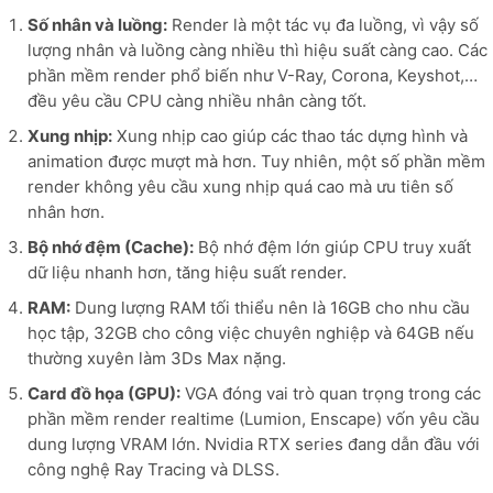
Số nhân và luồng:
Render là một tác vụ đa luồng, vì vậy số
lượng nhân và luồng càng nhiều thì hiệu suất càng cao. Các
phần mềm render phổ biến như V-Ray, Corona, Keyshot,…
đều yêu cầu CPU càng nhiều nhân càng tốt.
Xung nhịp:
Xung nhịp cao giúp các thao tác dựng hình và
animation được mượt mà hơn. Tuy nhiên, một số phần mềm
render không yêu cầu xung nhịp quá cao mà ưu tiên số
nhân hơn.
Bộ nhớ đệm (Cache):
Bộ nhớ đệm lớn giúp CPU truy xuất
dữ liệu nhanh hơn, tăng hiệu suất render.
RAM:
Dung lượng RAM tối thiểu nên là 16GB cho nhu cầu
học tập, 32GB cho công việc chuyên nghiệp và 64GB nếu
thường xuyên làm 3Ds Max nặng.
Card đồ họa (GPU):
VGA đóng vai trò quan trọng trong các
phần mềm render realtime (Lumion, Enscape) vốn yêu cầu
dung lượng VRAM lớn. Nvidia RTX series đang dẫn đầu với
công nghệ Ray Tracing và DLSS.