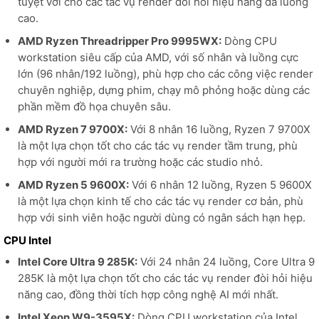
tuyệt vời cho các tác vụ render đòi hỏi hiệu năng đa luồng
cao.
AMD Ryzen Threadripper Pro 9995WX:
Dòng CPU
workstation siêu cấp của AMD, với số nhân và luồng cực
lớn (96 nhân/192 luồng), phù hợp cho các công việc render
chuyên nghiệp, dựng phim, chạy mô phỏng hoặc dùng các
phần mềm đồ họa chuyên sâu.
AMD Ryzen 7 9700X:
Với 8 nhân 16 luồng, Ryzen 7 9700X
là một lựa chọn tốt cho các tác vụ render tầm trung, phù
hợp với người mới ra trường hoặc các studio nhỏ.
AMD Ryzen 5 9600X:
Với 6 nhân 12 luồng, Ryzen 5 9600X
là một lựa chọn kinh tế cho các tác vụ render cơ bản, phù
hợp với sinh viên hoặc người dùng có ngân sách hạn hẹp.
CPU Intel
Intel Core Ultra 9 285K:
Với 24 nhân 24 luồng, Core Ultra 9
285K là một lựa chọn tốt cho các tác vụ render đòi hỏi hiệu
năng cao, đồng thời tích hợp công nghệ AI mới nhất.
Intel Xeon W9-3595X:
Dòng CPU workstation của Intel,