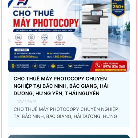
CHO THUÊ MÁY PHOTOCOPY CHUYÊN
NGHIỆP TẠI BẮC NINH, BẮC GIANG, HẢI
DƯƠNG, HƯNG YÊN, THÁI NGUYÊN
07/06/2026
CHO THUÊ MÁY PHOTOCOPY CHUYÊN NGHIỆP
TẠI BẮC NINH, BẮC GIANG, HẢI DƯƠNG, HƯNG
YÊN, THÁI NGUYÊN Giải pháp thuê máy photocopy
tối ưu dành cho doanh nghiệp Trong thời đại
chuyển đổi số và tối ưu chi phí vận hành, ngày