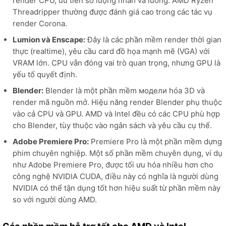
render CPU, ưu tiên số lượng nhân và luồng. AMD Ryzen
Threadripper thường được đánh giá cao trong các tác vụ
render Corona.
Lumion và Enscape:
Đây là các phần mềm render thời gian
thực (realtime), yêu cầu card đồ họa mạnh mẽ (VGA) với
VRAM lớn. CPU vẫn đóng vai trò quan trọng, nhưng GPU là
yếu tố quyết định.
Blender:
Blender là một phần mềm модели hóa 3D và
render mã nguồn mở. Hiệu năng render Blender phụ thuộc
vào cả CPU và GPU. AMD và Intel đều có các CPU phù hợp
cho Blender, tùy thuộc vào ngân sách và yêu cầu cụ thể.
Adobe Premiere Pro:
Premiere Pro là một phần mềm dựng
phim chuyên nghiệp. Một số phần mềm chuyên dụng, ví dụ
như Adobe Premiere Pro, được tối ưu hóa nhiều hơn cho
công nghệ NVIDIA CUDA, điều này có nghĩa là người dùng
NVIDIA có thể tận dụng tốt hơn hiệu suất từ phần mềm này
so với người dùng AMD.