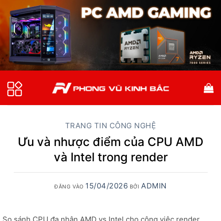
Bỏ
qua
nội
dung
TRANG TIN CÔNG NGHỆ
Ưu và nhược điểm của CPU AMD
và Intel trong render
15/04/2026
ADMIN
ĐĂNG VÀO
BỞI
So sánh CPU đa nhân AMD vs Intel cho công việc render