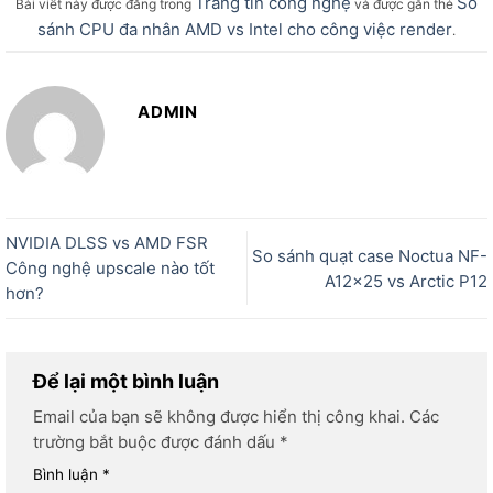
Trang tin công nghệ
So
Bài viết này được đăng trong
và được gắn thẻ
sánh CPU đa nhân AMD vs Intel cho công việc render
.
ADMIN
NVIDIA DLSS vs AMD FSR
So sánh quạt case Noctua NF-
Công nghệ upscale nào tốt
A12x25 vs Arctic P12
hơn?
Để lại một bình luận
Email của bạn sẽ không được hiển thị công khai.
Các
trường bắt buộc được đánh dấu
*
Bình luận
*