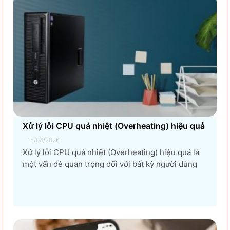
càng nhiều doanh nghiệp lựa chọn giải pháp...
Xử lý lỗi CPU quá nhiệt (Overheating) hiệu quả
15/04/2026
Xử lý lỗi CPU quá nhiệt (Overheating) hiệu quả là
một vấn đề quan trọng đối với bất kỳ người dùng
máy tính nào, từ game thủ, nhà thiết kế đồ họa, đến
người dùng văn phòng. CPU quá nhiệt không chỉ
làm giảm hiệu suất máy tính, gây ra...