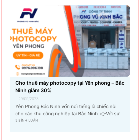
Cho thuê máy photocopy tại Yên phong – Bắc
Ninh giảm 30%
29/09/2023
Yên Phong Bắc Ninh vốn nổi tiếng là chiếc nôi
cho các khu công nghiệp tại Bắc Ninh. 👉Với sự
góp mặt của tập đoàn SamSung đầu tư cho hạng
5 BÌNH LUẬN
mục sản xuất linh kiện điện tử khiến vùng đất Yên
Phong từ làng quê thuần nông nay trở thành...