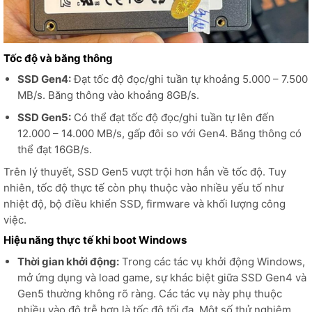
Tốc độ và băng thông
SSD Gen4:
Đạt tốc độ đọc/ghi tuần tự khoảng 5.000 – 7.500
MB/s. Băng thông vào khoảng 8GB/s.
SSD Gen5:
Có thể đạt tốc độ đọc/ghi tuần tự lên đến
12.000 – 14.000 MB/s, gấp đôi so với Gen4. Băng thông có
thể đạt 16GB/s.
Trên lý thuyết, SSD Gen5 vượt trội hơn hẳn về tốc độ. Tuy
nhiên, tốc độ thực tế còn phụ thuộc vào nhiều yếu tố như
nhiệt độ, bộ điều khiển SSD, firmware và khối lượng công
việc.
Hiệu năng thực tế khi boot Windows
Thời gian khởi động:
Trong các tác vụ khởi động Windows,
mở ứng dụng và load game, sự khác biệt giữa SSD Gen4 và
Gen5 thường không rõ ràng. Các tác vụ này phụ thuộc
nhiều vào độ trễ hơn là tốc độ tối đa. Một số thử nghiệm