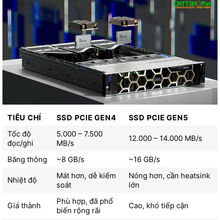
TIÊU CHÍ
SSD PCIE GEN4
SSD PCIE GEN5
Tốc độ
5.000 – 7.500
12.000 – 14.000 MB/s
đọc/ghi
MB/s
Băng thông
~8 GB/s
~16 GB/s
Mát hơn, dễ kiểm
Nóng hơn, cần heatsink
Nhiệt độ
soát
lớn
Phù hợp, đã phổ
Giá thành
Cao, khó tiếp cận
biến rộng rãi