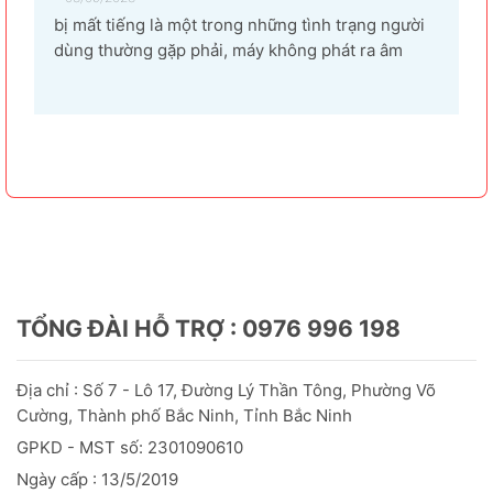
bị mất tiếng là một trong những tình trạng người
dùng thường gặp phải, máy không phát ra âm
thanh khi bật nhạc, trình chiếu video. Vậy tại sao
laptop không có âm thanh và cách khắc phục các
hiện tượng này như thế nào nhanh nhất, hãy cùng
bài...
TỔNG ĐÀI HỖ TRỢ : 0976 996 198
Địa chỉ : Số 7 - Lô 17, Đường Lý Thần Tông, Phường Võ
Cường, Thành phố Bắc Ninh, Tỉnh Bắc Ninh
GPKD - MST số: 2301090610
Ngày cấp : 13/5/2019