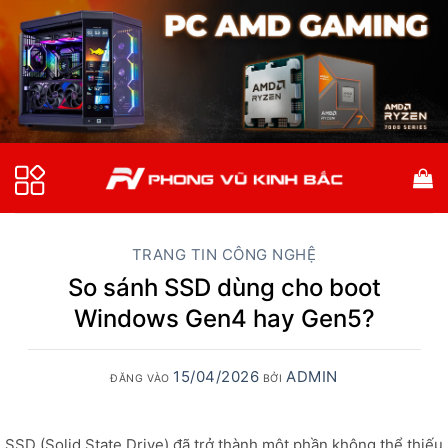
Bỏ
qua
nội
dung
TRANG TIN CÔNG NGHỆ
So sánh SSD dùng cho boot
Windows Gen4 hay Gen5?
15/04/2026
ADMIN
ĐĂNG VÀO
BỞI
SSD (Solid State Drive) đã trở thành một phần không thể thiếu