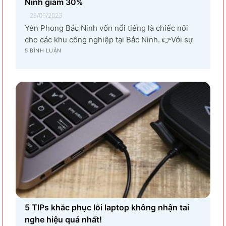
Ninh giảm 30%
29/09/2023
Yên Phong Bắc Ninh vốn nổi tiếng là chiếc nôi
cho các khu công nghiệp tại Bắc Ninh. 👉Với sự
góp mặt của tập đoàn SamSung đầu tư cho hạng
5 BÌNH LUẬN
mục sản xuất linh kiện điện tử khiến vùng đất Yên
Phong từ làng quê thuần nông nay trở thành...
5 TIPs khắc phục lỗi laptop không nhận tai
nghe hiệu quả nhất!