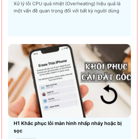
Xử lý lỗi CPU quá nhiệt (Overheating) hiệu quả là
một vấn đề quan trọng đối với bất kỳ người dùng
máy tính nào, từ game thủ, nhà thiết kế đồ họa, đến
người dùng văn phòng. CPU quá nhiệt không chỉ
làm giảm hiệu suất máy tính, gây ra...
H1 Khắc phục lỗi màn hình nhấp nháy hoặc bị
sọc