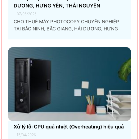
DƯƠNG, HƯNG YÊN, THÁI NGUYÊN
07/06/2026
CHO THUÊ MÁY PHOTOCOPY CHUYÊN NGHIỆP
TẠI BẮC NINH, BẮC GIANG, HẢI DƯƠNG, HƯNG
YÊN, THÁI NGUYÊN Giải pháp thuê máy photocopy
tối ưu dành cho doanh nghiệp Trong thời đại
chuyển đổi số và tối ưu chi phí vận hành, ngày
càng nhiều doanh nghiệp lựa chọn giải pháp...
Xử lý lỗi CPU quá nhiệt (Overheating) hiệu quả
15/04/2026