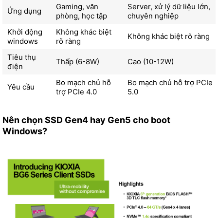
Gaming, văn
Server, xử lý dữ liệu lớn,
Ứng dụng
phòng, học tập
chuyên nghiệp
Khởi động
Không khác biệt
Không khác biệt rõ ràng
windows
rõ ràng
Tiêu thụ
Thấp (6-8W)
Cao (10-12W)
điện
Bo mạch chủ hỗ
Bo mạch chủ hỗ trợ PCIe
Yêu cầu
trợ PCIe 4.0
5.0
Nên chọn SSD Gen4 hay Gen5 cho boot
Windows?