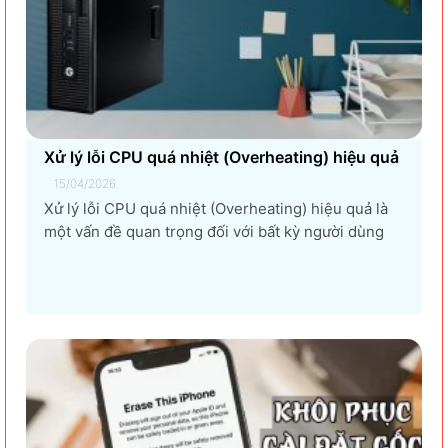
Xử lý lỗi CPU quá nhiệt (Overheating) hiệu quả
15/04/2026
Xử lý lỗi CPU quá nhiệt (Overheating) hiệu quả là
một vấn đề quan trọng đối với bất kỳ người dùng
máy tính nào, từ game thủ, nhà thiết kế đồ họa, đến
người dùng văn phòng. CPU quá nhiệt không chỉ
làm giảm hiệu suất máy tính, gây ra...