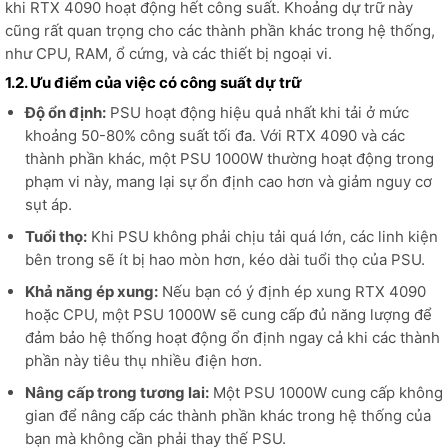
khi RTX 4090 hoạt động hết công suất. Khoảng dự trữ này
cũng rất quan trọng cho các thành phần khác trong hệ thống,
như CPU, RAM, ổ cứng, và các thiết bị ngoại vi.
1.2. Ưu điểm của việc có công suất dự trữ
Độ ổn định:
PSU hoạt động hiệu quả nhất khi tải ở mức
khoảng 50-80% công suất tối đa. Với RTX 4090 và các
thành phần khác, một PSU 1000W thường hoạt động trong
phạm vi này, mang lại sự ổn định cao hơn và giảm nguy cơ
sụt áp.
Tuổi thọ:
Khi PSU không phải chịu tải quá lớn, các linh kiện
bên trong sẽ ít bị hao mòn hơn, kéo dài tuổi thọ của PSU.
Khả năng ép xung:
Nếu bạn có ý định ép xung RTX 4090
hoặc CPU, một PSU 1000W sẽ cung cấp đủ năng lượng để
đảm bảo hệ thống hoạt động ổn định ngay cả khi các thành
phần này tiêu thụ nhiều điện hơn.
Nâng cấp trong tương lai:
Một PSU 1000W cung cấp không
gian để nâng cấp các thành phần khác trong hệ thống của
bạn mà không cần phải thay thế PSU.