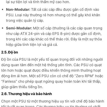
lại sự tiện lợi và tính thẩm mỹ cao hơn.
Non-Modular:
Tất cả các cáp đều được gắn cố định vào
PSU. Loại này thường rẻ hơn nhưng có thể gây khó khăn
trong việc quản lý cáp.
Semi-Modular:
Một số cáp (thường là các cáp quan trọng
như cáp ATX 24-pin và cáp EPS 8-pin) được gắn cố định,
trong khi các cáp khác có thể tháo rời. Đây là một sự thỏa
hiệp giữa tính tiện lợi và giá cả.
2.5. Độ ồn
Độ ồn của PSU là một yếu tố quan trọng đối với những người
dùng quan tâm đến một hệ thống yên tĩnh. Các PSU có quạt
lớn hơn hoặc quạt được điều khiển thông minh thường hoạt
động êm ái hơn. Một số PSU còn có chế độ “Zero RPM” hoặc
“Fanless” cho phép quạt ngừng quay hoàn toàn khi tải thấp,
giúp giảm thiểu tiếng ồn.
2.6. Thương hiệu và bảo hành
Chọn một PSU từ một thương hiệu uy tín với chế độ bảo hành
tốt là rất quan trọng. Các thương hiệu uy tín thường có chất