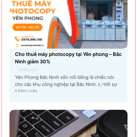
Cho thuê máy photocopy tại Yên phong – Bắc
Ninh giảm 30%
29/09/2023
Yên Phong Bắc Ninh vốn nổi tiếng là chiếc nôi
cho các khu công nghiệp tại Bắc Ninh. 👉Với sự
góp mặt của tập đoàn SamSung đầu tư cho hạng
5 BÌNH LUẬN
mục sản xuất linh kiện điện tử khiến vùng đất Yên
Phong từ làng quê thuần nông nay trở thành...