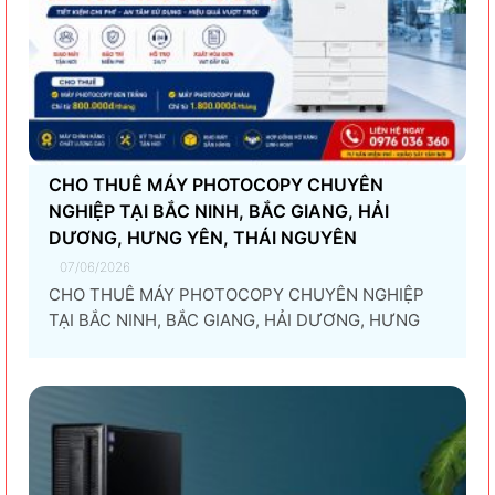
CHO THUÊ MÁY PHOTOCOPY CHUYÊN
NGHIỆP TẠI BẮC NINH, BẮC GIANG, HẢI
DƯƠNG, HƯNG YÊN, THÁI NGUYÊN
07/06/2026
CHO THUÊ MÁY PHOTOCOPY CHUYÊN NGHIỆP
TẠI BẮC NINH, BẮC GIANG, HẢI DƯƠNG, HƯNG
YÊN, THÁI NGUYÊN Giải pháp thuê máy photocopy
tối ưu dành cho doanh nghiệp Trong thời đại
chuyển đổi số và tối ưu chi phí vận hành, ngày
càng nhiều doanh nghiệp lựa chọn giải pháp...