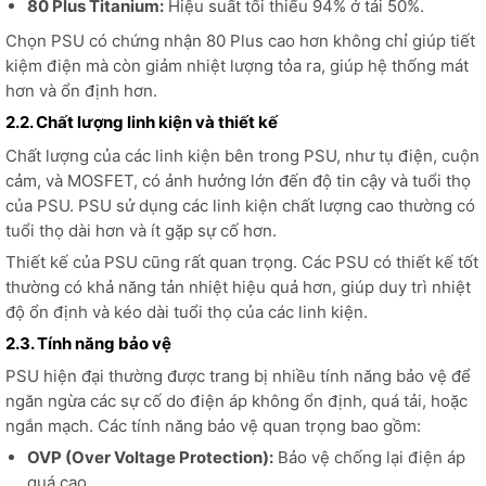
80 Plus Titanium:
Hiệu suất tối thiểu 94% ở tải 50%.
Chọn PSU có chứng nhận 80 Plus cao hơn không chỉ giúp tiết
kiệm điện mà còn giảm nhiệt lượng tỏa ra, giúp hệ thống mát
hơn và ổn định hơn.
2.2. Chất lượng linh kiện và thiết kế
Chất lượng của các linh kiện bên trong PSU, như tụ điện, cuộn
cảm, và MOSFET, có ảnh hưởng lớn đến độ tin cậy và tuổi thọ
của PSU. PSU sử dụng các linh kiện chất lượng cao thường có
tuổi thọ dài hơn và ít gặp sự cố hơn.
Thiết kế của PSU cũng rất quan trọng. Các PSU có thiết kế tốt
thường có khả năng tản nhiệt hiệu quả hơn, giúp duy trì nhiệt
độ ổn định và kéo dài tuổi thọ của các linh kiện.
2.3. Tính năng bảo vệ
PSU hiện đại thường được trang bị nhiều tính năng bảo vệ để
ngăn ngừa các sự cố do điện áp không ổn định, quá tải, hoặc
ngắn mạch. Các tính năng bảo vệ quan trọng bao gồm:
OVP (Over Voltage Protection):
Bảo vệ chống lại điện áp
quá cao.