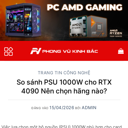
Bỏ
qua
nội
dung
TRANG TIN CÔNG NGHỆ
So sánh PSU 1000W cho RTX
4090 Nên chọn hãng nào?
15/04/2026
ADMIN
ĐĂNG VÀO
BỞI
Việc lựa chọn một bộ nguồn (PSU) 1000W phù hợp cho card