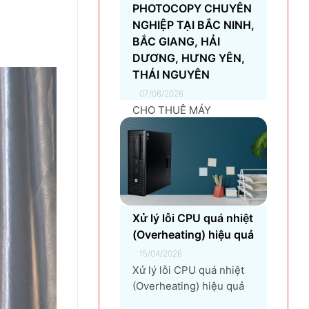
PHOTOCOPY CHUYÊN
NGHIỆP TẠI BẮC NINH,
BẮC GIANG, HẢI
DƯƠNG, HƯNG YÊN,
THÁI NGUYÊN
07/06/2026
CHO THUÊ MÁY
PHOTOCOPY CHUYÊN
NGHIỆP TẠI BẮC NINH,
BẮC GIANG, HẢI
DƯƠNG, HƯNG YÊN,
THÁI NGUYÊN Giải pháp
thuê máy photocopy tối
Xử lý lỗi CPU quá nhiệt
ưu dành cho doanh
(Overheating) hiệu quả
nghiệp Trong thời đại
chuyển đổi số và tối ưu
15/04/2026
chi phí vận hành, ngày
Xử lý lỗi CPU quá nhiệt
càng nhiều doanh
(Overheating) hiệu quả
nghiệp lựa chọn giải
là một vấn đề quan trọng