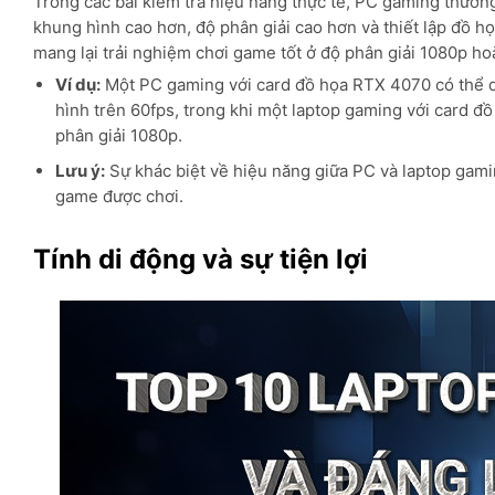
Trong các bài kiểm tra hiệu năng thực tế, PC gaming thường
khung hình cao hơn, độ phân giải cao hơn và thiết lập đồ 
mang lại trải nghiệm chơi game tốt ở độ phân giải 1080p ho
Ví dụ:
Một PC gaming với card đồ họa RTX 4070 có thể d
hình trên 60fps, trong khi một laptop gaming với card đ
phân giải 1080p.
Lưu ý:
Sự khác biệt về hiệu năng giữa PC và laptop gaming
game được chơi.
Tính di động và sự tiện lợi