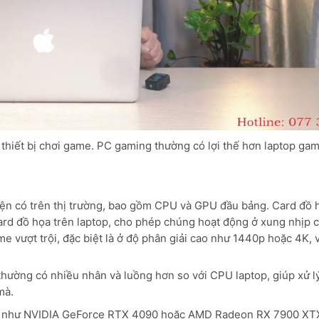
 thiết bị chơi game. PC gaming thường có lợi thế hơn laptop ga
iện có trên thị trường, bao gồm CPU và GPU đầu bảng. Card đồ 
card đồ họa trên laptop, cho phép chúng hoạt động ở xung nhịp 
e vượt trội, đặc biệt là ở độ phân giải cao như 1440p hoặc 4K, v
ờng có nhiều nhân và luồng hơn so với CPU laptop, giúp xử lý
mà.
n như NVIDIA GeForce RTX 4090 hoặc AMD Radeon RX 7900 XTX