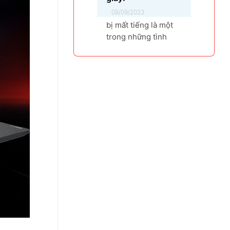
08/09/2023
bị mất tiếng là một
trong những tình
trạng người dùng
thường gặp phải,
máy không phát ra
âm thanh khi bật
nhạc, trình chiếu
video. Vậy tại sao
laptop không có âm
thanh và cách khắc
phục các hiện tượng
này như thế nào
nhanh nhất, hãy
cùng bài...