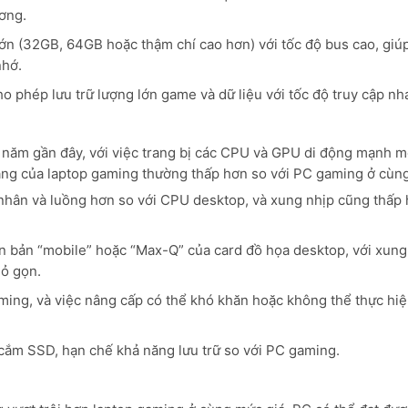
ương.
n (32GB, 64GB hoặc thậm chí cao hơn) với tốc độ bus cao, giúp
nhớ.
 phép lưu trữ lượng lớn game và dữ liệu với tốc độ truy cập nh
năm gần đây, với việc trang bị các CPU và GPU di động mạnh m
năng của laptop gaming thường thấp hơn so với PC gaming ở cùn
hân và luồng hơn so với CPU desktop, và xung nhịp cũng thấp h
n bản “mobile” hoặc “Max-Q” của card đồ họa desktop, với xung
hỏ gọn.
ing, và việc nâng cấp có thể khó khăn hoặc không thể thực hiệ
cắm SSD, hạn chế khả năng lưu trữ so với PC gaming.