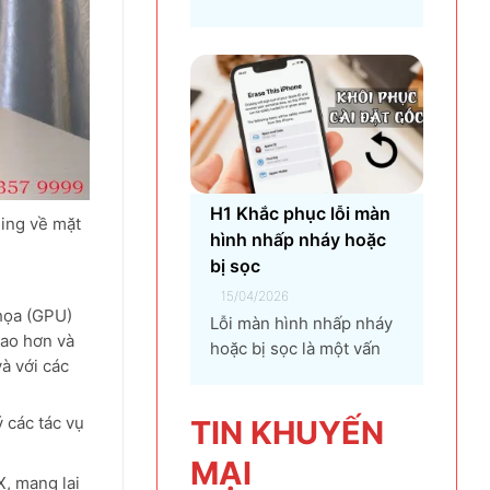
pháp...
đối với bất kỳ người dùng
máy tính nào, từ game
thủ, nhà thiết kế đồ họa,
đến người dùng văn
phòng. CPU quá nhiệt
không chỉ làm giảm hiệu
suất máy tính, gây ra...
H1 Khắc phục lỗi màn
ming về mặt
hình nhấp nháy hoặc
bị sọc
15/04/2026
họa (GPU)
Lỗi màn hình nhấp nháy
cao hơn và
hoặc bị sọc là một vấn
à với các
đề phổ biến mà người
dùng máy tính và điện
 các tác vụ
thoại có thể gặp phải.
TIN KHU
YẾN
Tình trạng này không chỉ
MẠI
gây khó chịu mà còn ảnh
, mang lại