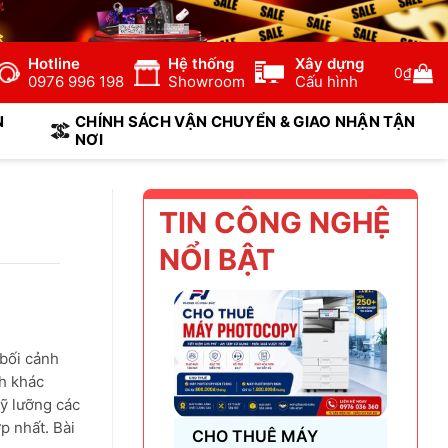
Hotline
Hệ thống
Xây dựng
0
₫
0976 996 198
Showroom
Cấu hình
N
CHÍNH SÁCH VẬN CHUYỂN & GIAO NHẬN TẬN
NƠI
TIN CÔNG NGHỆ
NỔI BẬT
 bối cảnh
ch khác
kỹ lưỡng các
p nhất. Bài
CHO THUÊ MÁY