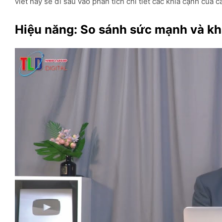
viết này sẽ đi sâu vào phân tích chi tiết các khía cạnh của 
Hiệu năng: So sánh sức mạnh và kh