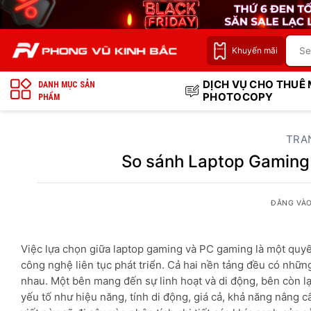
Bỏ
qua
nội
Khuyến mãi
dung
DỊCH VỤ CHO THUÊ
DANH MỤC SẢN
PHOTOCOPY
PHẨM
TRA
So sánh Laptop Gaming
ĐĂNG VÀ
Việc lựa chọn giữa laptop gaming và PC gaming là một quyết
công nghệ liên tục phát triển. Cả hai nền tảng đều có nhữ
nhau. Một bên mang đến sự linh hoạt và di động, bên còn lại
yếu tố như hiệu năng, tính di động, giá cả, khả năng nâng c