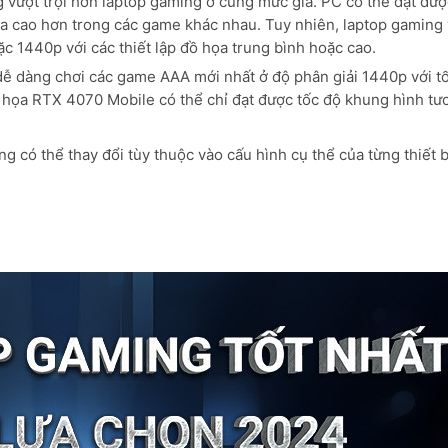
 vượt trội hơn laptop gaming ở cùng mức giá. PC có thể đạt đượ
họa cao hơn trong các game khác nhau. Tuy nhiên, laptop gaming 
ặc 1440p với các thiết lập đồ họa trung bình hoặc cao.
ễ dàng chơi các game AAA mới nhất ở độ phân giải 1440p với t
ồ họa RTX 4070 Mobile có thể chỉ đạt được tốc độ khung hình tư
 có thể thay đổi tùy thuộc vào cấu hình cụ thể của từng thiết b