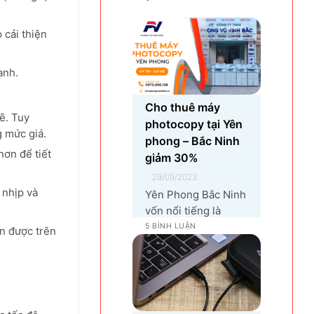
hưởng đến trải nghiệm
sử dụng và hiệu suất làm
 cải thiện
việc. Nguyên nhân...
anh.
Cho thuê máy
ẽ. Tuy
photocopy tại Yên
g mức giá.
phong – Bắc Ninh
ơn để tiết
giảm 30%
29/09/2023
 nhịp và
Yên Phong Bắc Ninh
vốn nổi tiếng là
chiếc nôi cho các
5 BÌNH LUẬN
n được trên
khu công nghiệp tại
Bắc Ninh. 👉Với sự
góp mặt của tập
đoàn SamSung đầu
tư cho hạng mục sản