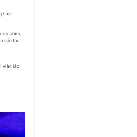
g sức.
 xem phim,
o các tác
 việc lắp