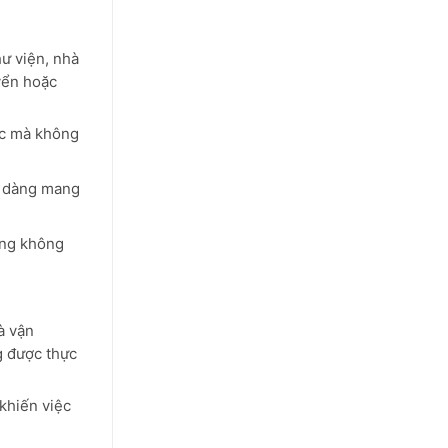
ư viện, nhà
yển hoặc
ức mà không
ễ dàng mang
ong không
à vận
g được thực
khiến việc