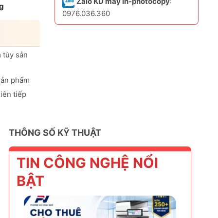
Zalo KD máy in-photocopy
:
g
0976.036.360
 tùy sản
sản phẩm
iên tiếp
THÔNG SỐ KỸ THUẬT
TIN CÔNG NGHỆ NỔI
BẬT