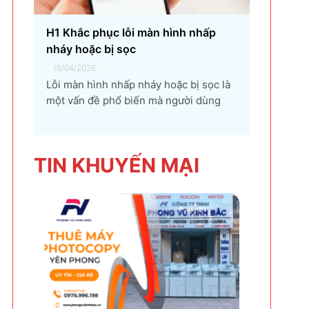
H1 Khắc phục lỗi màn hình nhấp
nháy hoặc bị sọc
15/04/2026
Lỗi màn hình nhấp nháy hoặc bị sọc là
một vấn đề phổ biến mà người dùng
máy tính và điện thoại có thể gặp phải.
Tình trạng này không chỉ gây khó chịu
mà còn ảnh hưởng đến trải nghiệm sử
TIN KHU
YẾN MẠI
dụng và hiệu suất làm việc. Nguyên
nhân...