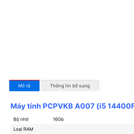
Mô tả
Thông tin bổ sung
Máy tính PCPVKB A007 (i5 14400
Bộ nhớ
16Gb
Loại RAM