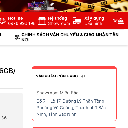
Hotline
Hệ thống
Xây dựng
0
₫
0976 996 198
Showroom
Cấu hình
N
CHÍNH SÁCH VẬN CHUYỂN & GIAO NHẬN TẬN
NƠI
16GB/
SẢN PHẨM CÒN HÀNG TẠI
Showroom Miền Bắc
Số 7 – Lô 17, Đường Lý Thần Tông,
Phường Võ Cường, Thành phố Bắc
Ninh, Tỉnh Bắc Ninh
h 36