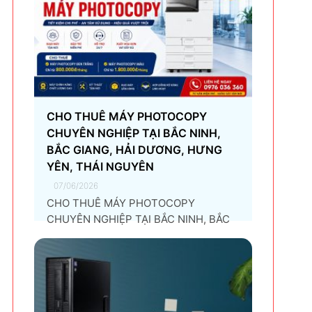
CHO THUÊ MÁY PHOTOCOPY
CHUYÊN NGHIỆP TẠI BẮC NINH,
BẮC GIANG, HẢI DƯƠNG, HƯNG
YÊN, THÁI NGUYÊN
07/06/2026
CHO THUÊ MÁY PHOTOCOPY
CHUYÊN NGHIỆP TẠI BẮC NINH, BẮC
GIANG, HẢI DƯƠNG, HƯNG YÊN, THÁI
NGUYÊN Giải pháp thuê máy
photocopy tối ưu dành cho doanh
nghiệp Trong thời đại chuyển đổi số và
tối ưu chi phí vận hành, ngày càng