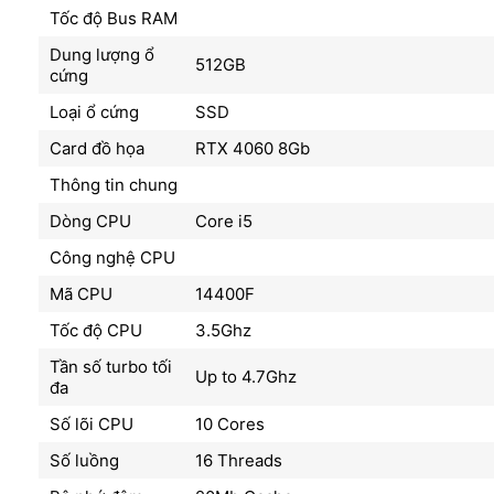
Tốc độ Bus RAM
Dung lượng ổ
512GB
cứng
Loại ổ cứng
SSD
Card đồ họa
RTX 4060 8Gb
Thông tin chung
Dòng CPU
Core i5
Công nghệ CPU
Mã CPU
14400F
Tốc độ CPU
3.5Ghz
Tần số turbo tối
Up to 4.7Ghz
đa
Số lõi CPU
10 Cores
Số luồng
16 Threads