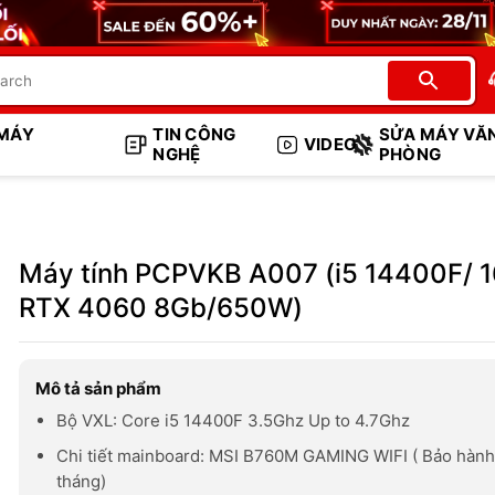
 MÁY
TIN CÔNG
SỬA MÁY VĂ
VIDEO
NGHỆ
PHÒNG
Máy tính PCPVKB A007 (i5 14400F/ 
RTX 4060 8Gb/650W)
Mô tả sản phẩm
Bộ VXL: Core i5 14400F 3.5Ghz Up to 4.7Ghz
Chi tiết mainboard: MSI B760M GAMING WIFI ( Bảo hàn
tháng)