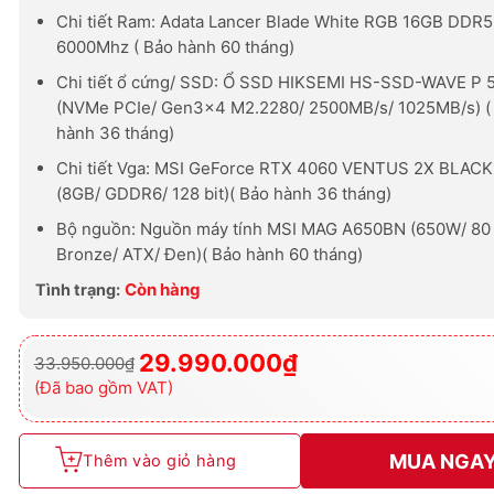
Chi tiết Ram: Adata Lancer Blade White RGB 16GB DDR5
6000Mhz ( Bảo hành 60 tháng)
Chi tiết ổ cứng/ SSD: Ổ SSD HIKSEMI HS-SSD-WAVE P 
(NVMe PCIe/ Gen3x4 M2.2280/ 2500MB/s/ 1025MB/s) (
hành 36 tháng)
Chi tiết Vga: MSI GeForce RTX 4060 VENTUS 2X BLAC
(8GB/ GDDR6/ 128 bit)( Bảo hành 36 tháng)
Bộ nguồn: Nguồn máy tính MSI MAG A650BN (650W/ 80
Bronze/ ATX/ Đen)( Bảo hành 60 tháng)
Còn hàng
Tình trạng:
29.990.000
₫
33.950.000
₫
Giá
Giá
gốc
hiện
(Đã bao gồm VAT)
là:
tại
33.950.000₫.
là:
29.990.000₫.
MUA NGA
Thêm vào giỏ hàng