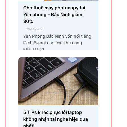
Cho thuê máy photocopy tại
Yên phong – Bắc Ninh giảm
30%
29/09/2023
Yên Phong Bắc Ninh vốn nổi tiếng
là chiếc nôi cho các khu công
nghiệp tại Bắc Ninh. 👉Với sự góp
5 BÌNH LUẬN
mặt của tập đoàn SamSung đầu tư
cho hạng mục sản xuất linh kiện
điện tử khiến vùng đất Yên Phong
từ làng quê thuần nông nay trở
thành...
5 TIPs khắc phục lỗi laptop
không nhận tai nghe hiệu quả
nhất!