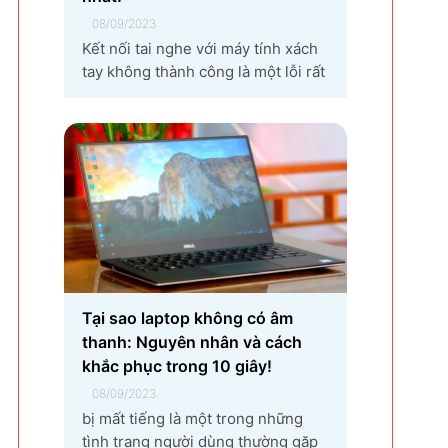
08/09/2023
Kết nối tai nghe với máy tính xách
tay không thành công là một lỗi rất
phổ biến khi bạn sử dụng laptop
thường xuyên. Nguyên nhân gây ra
lỗi laptop không nhận tai nghe là
gì? Làm sao để khắc phục hiệu quả
tình trạng laptop – máy tính...
Tại sao laptop không có âm
thanh: Nguyên nhân và cách
khắc phục trong 10 giây!
08/09/2023
bị mất tiếng là một trong những
tình trạng người dùng thường gặp