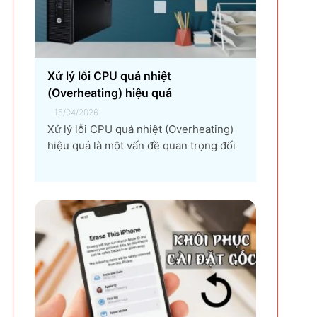
nhiều doanh nghiệp lựa chọn giải
pháp...
Xử lý lỗi CPU quá nhiệt
(Overheating) hiệu quả
15/04/2026
Xử lý lỗi CPU quá nhiệt (Overheating)
hiệu quả là một vấn đề quan trọng đối
với bất kỳ người dùng máy tính nào, từ
game thủ, nhà thiết kế đồ họa, đến
người dùng văn phòng. CPU quá nhiệt
không chỉ làm giảm hiệu suất máy tính,
gây ra...