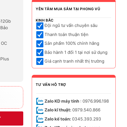
YÊN TÂM MUA SẮM TẠI PHONG VŨ
KINH BẮC
512Gb
Đội ngũ tư vấn chuyên sâu
 Bảo
Thanh toán thuận tiện
K OC
Sản phẩm 100% chính hãng
Bảo hành 1 đổi 1 tại nơi sử dụng
 Plus
Giá cạnh tranh nhất thị trường
TƯ VẤN HỖ TRỢ
Zalo KD máy tính
: 0976.996.198
Zalo kĩ thuật:
0979.540.866
Y
Zalo kế toán:
0345.393.293