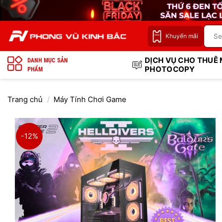
Bỏ
qua
nội
Khuyến mãi
dung
DỊCH VỤ CHO THUÊ
DANH MỤC SẢN
PHOTOCOPY
PHẨM
Trang chủ
/
Máy Tính Chơi Game
-12%