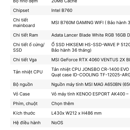
Bộ nhớ đệm
20Mb Cache
Chipset
Intel B760
Chi tiết
MSI B760M GAMING WIFI ( Bảo hành 3
mainboard
Chi tiết Ram
Adata Lancer Blade White RGB 16GB 
Chi tiết ổ cứng/
Ổ SSD HIKSEMI HS-SSD-WAVE P 512Gb
SSD
Bảo hành 36 tháng)
Chi tiết Vga
MSI GeForce RTX 4060 VENTUS 2X BLA
Tản nhiệt CPU JONSBO CR-1400 EVO 
Tản nhiệt CPU
Quạt case ID-COOLING TF-12025-ARGB
Bộ nguồn
Nguồn máy tính MSI MAG A650BN (650W
Vỏ Case
Vỏ máy tính KENOO ESPORT AK400 – M
Phím, chuột
Chọn thêm
Kích thước
L430x W212 x H486 mm
Hệ điều hành
NoOS