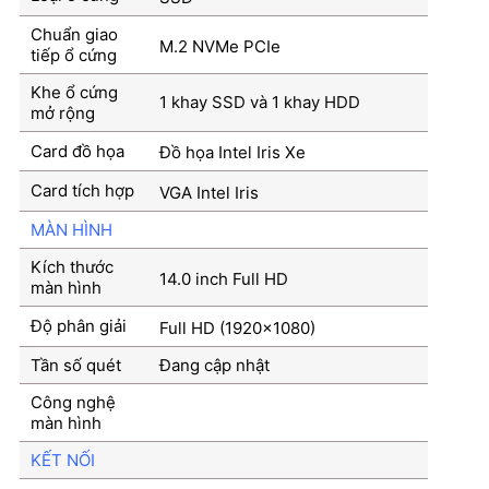
Chuẩn giao
M.2 NVMe PCIe
tiếp ổ cứng
Khe ổ cứng
1 khay SSD và 1 khay HDD
mở rộng
Card đồ họa
Đồ họa Intel Iris Xe
Card tích hợp
VGA Intel Iris
MÀN HÌNH
Kích thước
14.0 inch Full HD
màn hình
Độ phân giải
Full HD (1920×1080)
Tần số quét
Đang cập nhật
Công nghệ
màn hình
KẾT NỐI