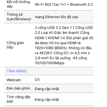
Kết nối không
Wi-Fi 802.11ac 1×1 + Bluetooth 5.2
dây
Thông số
mạng Ethernet tốc độ cao
(Lan/Wireless)
2 cổng USB 3.2 Gen 1 1 Cổng USB
2.0 Loại A1 Giắc âm thanh1 Cổng
HDMI 1.4HDMI 1.4 (Độ phân giải tối
Cổng giao
đa được hỗ trợ qua HDMI là
tiếp
1920×1080 @60Hz. Không có đầu
ra 4K/2K)1 Cổng DC-in 4,5 mm x
2,9 mm1 RJ lật xuống -45 cổng
10/100/1000Mbps
TÍNH NĂNG
Có
Webcam
Đèn bàn phím
Đang cập nhật
Tính năng đặc
Đang cập nhật
biệt