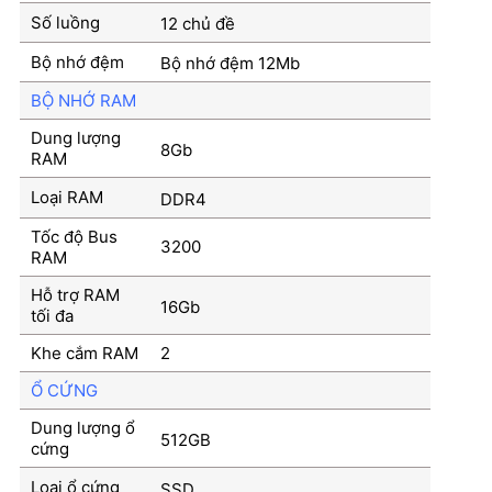
Số luồng
12 chủ đề
Bộ nhớ đệm
Bộ nhớ đệm 12Mb
BỘ NHỚ RAM
Dung lượng
8Gb
RAM
Loại RAM
DDR4
Tốc độ Bus
3200
RAM
Hỗ trợ RAM
16Gb
tối đa
Khe cắm RAM
2
Ổ CỨNG
Dung lượng ổ
512GB
cứng
Loại ổ cứng
SSD