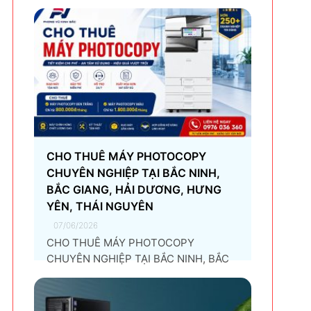
CHO THUÊ MÁY PHOTOCOPY
CHUYÊN NGHIỆP TẠI BẮC NINH,
BẮC GIANG, HẢI DƯƠNG, HƯNG
YÊN, THÁI NGUYÊN
07/06/2026
CHO THUÊ MÁY PHOTOCOPY
CHUYÊN NGHIỆP TẠI BẮC NINH, BẮC
GIANG, HẢI DƯƠNG, HƯNG YÊN, THÁI
NGUYÊN Giải pháp thuê máy
photocopy tối ưu dành cho doanh