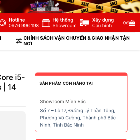
Hotline
Hệ thống
Xây dựng
0
₫
0976 996 198
Showroom
Cấu hình
N
CHÍNH SÁCH VẬN CHUYỂN & GIAO NHẬN TẬN
NƠI
ore i5-
SẢN PHẨM CÒN HÀNG TẠI
 | 14
Showroom Miền Bắc
Số 7 – Lô 17, Đường Lý Thần Tông,
Phường Võ Cường, Thành phố Bắc
Ninh, Tỉnh Bắc Ninh