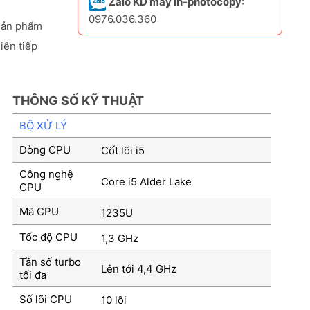
Zalo KD máy in-photocopy
:
0976.036.360
sản phẩm
iên tiếp
THÔNG SỐ KỸ THUẬT
BỘ XỬ LÝ
Dòng CPU
Cốt lõi i5
Công nghệ
Core i5 Alder Lake
CPU
Mã CPU
1235U
Tốc độ CPU
1,3 GHz
Tần số turbo
Lên tới 4,4 GHz
tối đa
Số lõi CPU
10 lõi