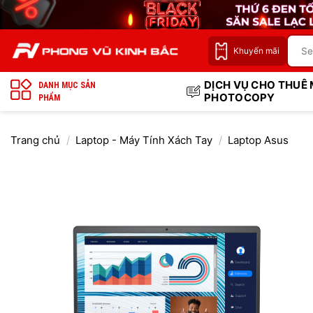
Bỏ
qua
nội
Khuyến mãi
dung
DỊCH VỤ CHO THUÊ
DANH MỤC SẢN
PHOTOCOPY
PHẨM
Trang chủ
/
Laptop - Máy Tính Xách Tay
/
Laptop Asus