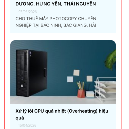
DƯƠNG, HƯNG YÊN, THÁI NGUYÊN
07/06/2026
CHO THUÊ MÁY PHOTOCOPY CHUYÊN
NGHIỆP TẠI BẮC NINH, BẮC GIANG, HẢI
DƯƠNG, HƯNG YÊN, THÁI NGUYÊN Giải pháp
thuê máy photocopy tối ưu dành cho doanh
nghiệp Trong thời đại chuyển đổi số và tối ưu
chi phí vận hành, ngày càng nhiều doanh
nghiệp lựa chọn giải pháp...
Xử lý lỗi CPU quá nhiệt (Overheating) hiệu
quả
15/04/2026