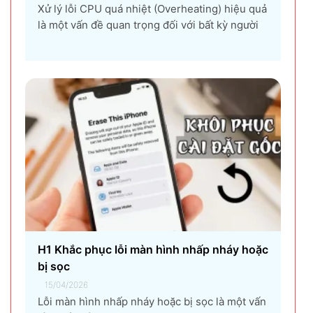
Xử lý lỗi CPU quá nhiệt (Overheating) hiệu quả
là một vấn đề quan trọng đối với bất kỳ người
dùng máy tính nào, từ game thủ, nhà thiết kế
đồ họa, đến người dùng văn phòng. CPU quá
nhiệt không chỉ làm giảm hiệu suất máy tính,
gây ra...
H1 Khắc phục lỗi màn hình nhấp nháy hoặc
bị sọc
15/04/2026
Lỗi màn hình nhấp nháy hoặc bị sọc là một vấn