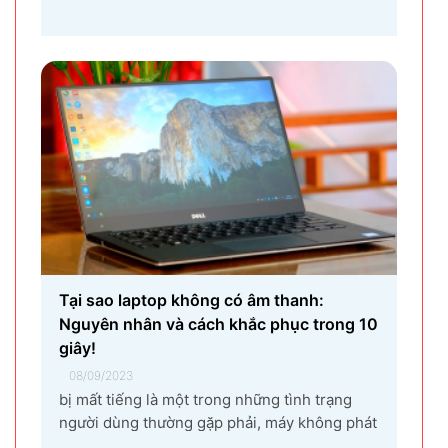
dụng laptop thường xuyên. Nguyên nhân gây
ra lỗi laptop không nhận tai nghe là gì? Làm
sao để khắc phục hiệu quả tình trạng laptop –
máy tính...
Tại sao laptop không có âm thanh:
Nguyên nhân và cách khắc phục trong 10
giây!
08/09/2023
bị mất tiếng là một trong những tình trạng
người dùng thường gặp phải, máy không phát
ra âm thanh khi bật nhạc, trình chiếu video.