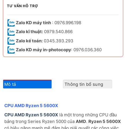
TƯ VẤN HỖ TRỢ
Zalo KD máy tính
: 0976.996.198
Zalo kĩ thuật:
0979.540.866
Zalo kế toán:
0345.393.293
Zalo KD máy in-photocopy
: 0976.036.360
Mô tả
Thông tin bổ sung
CPU AMD Ryzen 5 5600X
CPU AMD Ryzen 5 5600X
là một trong những CPU đầu
bảng trong Series Ryzen 5000 của
AMD
.
Ryzen 5 5600X
có hiệu năng mạnh mẽ đảm bảo giải quyết các công việc