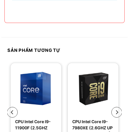
Vậy tại sao laptop không có âm thanh và cách
khắc phục các hiện tượng này như thế nào
nhanh nhất, hãy cùng bài...
SẢN PHẨM TƯƠNG TỰ
CPU Intel Core I9-
CPU Intel Core I9-
11900F (2.5GHZ
7980XE (2.6GHZ UP