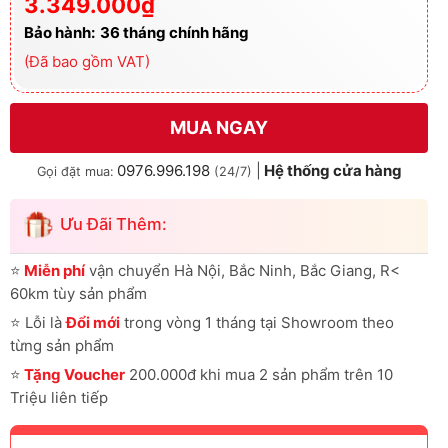
gốc
hiện
3.349.000
₫
là:
tại
4.100.000₫.
là:
Bảo hành:
36 tháng chính hãng
3.349.000₫.
(Đã bao gồm VAT)
MUA NGAY
0976.996.198
|
Hệ thống cửa hàng
Gọi đặt mua:
(24/7)
Ưu Đãi Thêm:
⭐
Miễn phí
vận chuyển Hà Nội, Bắc Ninh, Bắc Giang, R<
60km tùy sản phẩm
⭐
Lỗi là
Đổi mới
trong vòng 1 tháng tại Showroom theo
từng sản phẩm
⭐
Tặng Voucher
200.000đ khi mua 2 sản phẩm trên 10
Triệu liên tiếp