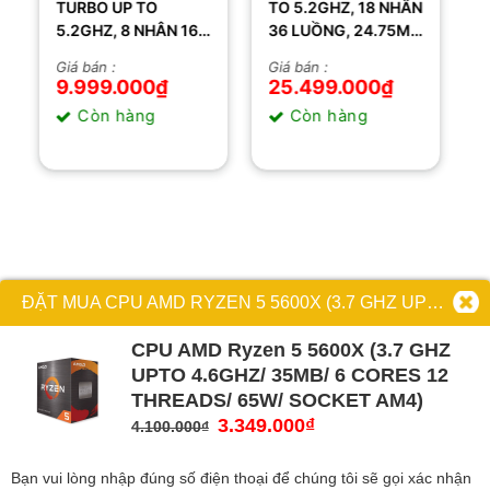
TURBO UP TO
TO 5.2GHZ, 18 NHÂN
5.2GHZ, 8 NHÂN 16
36 LUỒNG, 24.75MB
LUỒNG, 16MB
CACHE, 165W) –
Giá bán :
Giá bán :
CACHE, 65W) –
SOCKET INTEL LGA
9.999.000
₫
25.499.000
₫
SOCKET INTEL LGA
2066
Còn hàng
Còn hàng
1200
ĐẶT MUA CPU AMD RYZEN 5 5600X (3.7 GHZ UPTO 4.6GHZ/ 35MB/ 6 CORES 12 THREADS/ 65W/ SOCKET AM4)
CPU AMD Ryzen 5 5600X (3.7 GHZ
UPTO 4.6GHZ/ 35MB/ 6 CORES 12
THREADS/ 65W/ SOCKET AM4)
Giá
3.349.000
₫
Giá
4.100.000
₫
gốc
hiện
là:
tại
Bạn vui lòng nhập đúng số điện thoại để chúng tôi sẽ gọi xác nhận