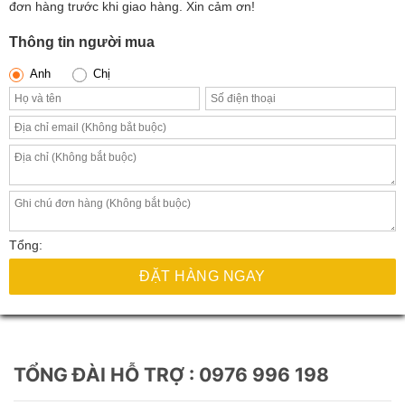
4.100.000₫.
là:
đơn hàng trước khi giao hàng. Xin cảm ơn!
3.349.000₫.
Thông tin người mua
Anh
Chị
Tổng:
ĐẶT HÀNG NGAY
TỔNG ĐÀI HỖ TRỢ : 0976 996 198