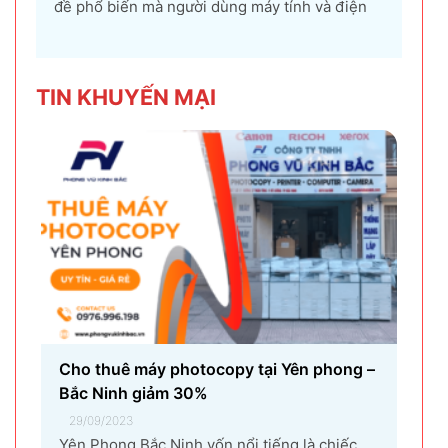
đề phổ biến mà người dùng máy tính và điện
thoại có thể gặp phải. Tình trạng này không chỉ
gây khó chịu mà còn ảnh hưởng đến trải
nghiệm sử dụng và hiệu suất làm việc. Nguyên
TIN KHU
YẾN MẠI
nhân...
Cho thuê máy photocopy tại Yên phong –
Bắc Ninh giảm 30%
29/09/2023
Yên Phong Bắc Ninh vốn nổi tiếng là chiếc