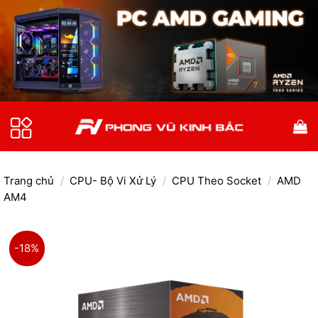
Bỏ
qua
nội
dung
Trang chủ
/
CPU- Bộ Vi Xử Lý
/
CPU Theo Socket
/
AMD
AM4
-18%