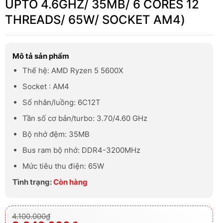
UPTO 4.6GHZ/ 35MB/ 6 CORES 12
THREADS/ 65W/ SOCKET AM4)
Mô tả sản phẩm
Thế hệ: AMD
Ryzen 5 5600X
Socket : AM4
Số nhân/luồng: 6C12T
Tần số cơ bản/turbo: 3.70/4.60 GHz
Bộ nhớ đệm: 35MB
Bus ram bộ nhớ: DDR4-3200MHz
Mức tiêu thu điện: 65W
Tình trạng:
Còn hàng
Giá
Giá
4.100.000
₫