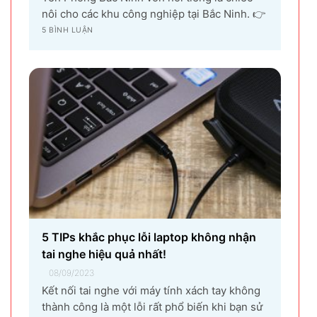
nôi cho các khu công nghiệp tại Bắc Ninh. 👉
Với sự góp mặt của tập đoàn SamSung đầu tư
5 BÌNH LUẬN
cho hạng mục sản xuất linh kiện điện tử
khiến vùng đất Yên Phong từ làng quê thuần
nông nay trở thành...
5 TIPs khắc phục lỗi laptop không nhận
tai nghe hiệu quả nhất!
08/09/2023
Kết nối tai nghe với máy tính xách tay không
thành công là một lỗi rất phổ biến khi bạn sử