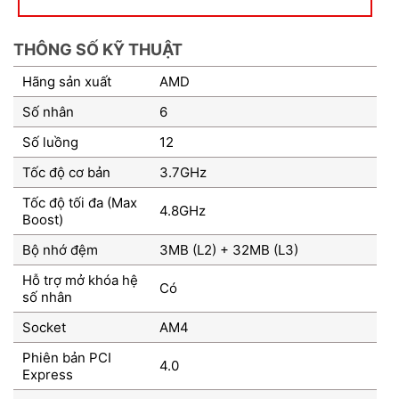
THÔNG SỐ KỸ THUẬT
Hãng sản xuất
AMD
Số nhân
6
Số luồng
12
Tốc độ cơ bản
3.7GHz
Tốc độ tối đa (Max
4.8GHz
Boost)
Bộ nhớ đệm
3MB (L2) + 32MB (L3)
Hỗ trợ mở khóa hệ
Có
số nhân
Socket
AM4
Phiên bản PCI
4.0
Express