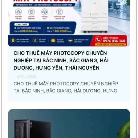
CHO THUÊ MÁY PHOTOCOPY CHUYÊN
NGHIỆP TẠI BẮC NINH, BẮC GIANG, HẢI
DƯƠNG, HƯNG YÊN, THÁI NGUYÊN
07/06/2026
CHO THUÊ MÁY PHOTOCOPY CHUYÊN NGHIỆP
TẠI BẮC NINH, BẮC GIANG, HẢI DƯƠNG, HƯNG
YÊN, THÁI NGUYÊN Giải pháp thuê máy photocopy
tối ưu dành cho doanh nghiệp Trong thời đại
chuyển đổi số và tối ưu chi phí vận hành, ngày
càng nhiều doanh nghiệp lựa chọn giải pháp...