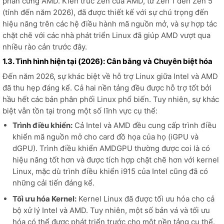
phần cứng AMD. Kiến trúc Zen của AMD, từ Zen 1 đến Zen 5
(tính đến năm 2026), đã được thiết kế với sự chú trọng đến
hiệu năng trên các hệ điều hành mã nguồn mở, và sự hợp tác
chặt chẽ với các nhà phát triển Linux đã giúp AMD vượt qua
nhiều rào cản trước đây.
1.3. Tình hình hiện tại (2026): Cân bằng và Chuyên biệt hóa
Đến năm 2026, sự khác biệt về hỗ trợ Linux giữa Intel và AMD
đã thu hẹp đáng kể. Cả hai nền tảng đều được hỗ trợ tốt bởi
hầu hết các bản phân phối Linux phổ biến. Tuy nhiên, sự khác
biệt vẫn tồn tại trong một số lĩnh vực cụ thể:
Trình điều khiển:
Cả Intel và AMD đều cung cấp trình điều
khiển mã nguồn mở cho card đồ họa của họ (iGPU và
dGPU). Trình điều khiển AMDGPU thường được coi là có
hiệu năng tốt hơn và được tích hợp chặt chẽ hơn với kernel
Linux, mặc dù trình điều khiển i915 của Intel cũng đã có
những cải tiến đáng kể.
Tối ưu hóa Kernel:
Kernel Linux đã được tối ưu hóa cho cả
bộ xử lý Intel và AMD. Tuy nhiên, một số bản vá và tối ưu
hóa có thể được phát triển trước cho một nền tảng cụ thể.