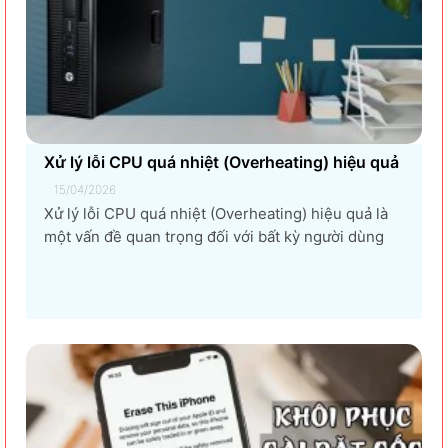
Xử lý lỗi CPU quá nhiệt (Overheating) hiệu quả
15/04/2026
Xử lý lỗi CPU quá nhiệt (Overheating) hiệu quả là
một vấn đề quan trọng đối với bất kỳ người dùng
máy tính nào, từ game thủ, nhà thiết kế đồ họa, đến
người dùng văn phòng. CPU quá nhiệt không chỉ
làm giảm hiệu suất máy tính, gây ra...