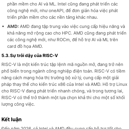
phần mềm cho AI và ML. Intel cũng đang phát triển các
công nghệ mới, như oneAPI, để đơn giản hóa việc phát
triển phần mềm cho các nền tảng khác nhau.
AMD:
AMD đang tập trung vào việc cung cấp hiệu năng và
khả năng mở rộng cao cho HPC. AMD cũng đang phát triển
các công nghệ mới, như ROCm, để hỗ trợ AI và ML trên
card đồ họa AMD.
5.3. Sự trỗi dậy của RISC-V
RISC-V là một kiến trúc tập lệnh mã nguồn mở, đang trở nên
phổ biến trong ngành công nghiệp điện toán. RISC-V có tiềm
năng cách mạng hóa thị trường bộ xử lý, cung cấp một giải
pháp thay thế cho kiến trúc x86 của Intel và AMD. Hỗ trợ Linux
cho RISC-V đang phát triển nhanh chóng, và trong tương lai,
RISC-V có thể trở thành một lựa chọn khả thi cho một số khối
lượng công việc.
Kết luận
Đến năm 2026, cả Intel và AMD đều cung cấp hỗ trợ tốt cho