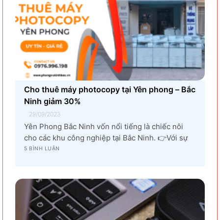
Cho thuê máy photocopy tại Yên phong – Bắc
Ninh giảm 30%
29/09/2023
Yên Phong Bắc Ninh vốn nổi tiếng là chiếc nôi
cho các khu công nghiệp tại Bắc Ninh. 👉Với sự
góp mặt của tập đoàn SamSung đầu tư cho hạng
5 BÌNH LUẬN
mục sản xuất linh kiện điện tử khiến vùng đất Yên
Phong từ làng quê thuần nông nay trở thành...