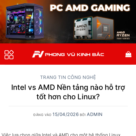
Bỏ
qua
nội
dung
TRANG TIN CÔNG NGHỆ
Intel vs AMD Nền tảng nào hỗ trợ
tốt hơn cho Linux?
15/04/2026
ADMIN
ĐĂNG VÀO
BỞI
Việc lựa chọn giữa Intel và AMD cho một hệ thống Linux