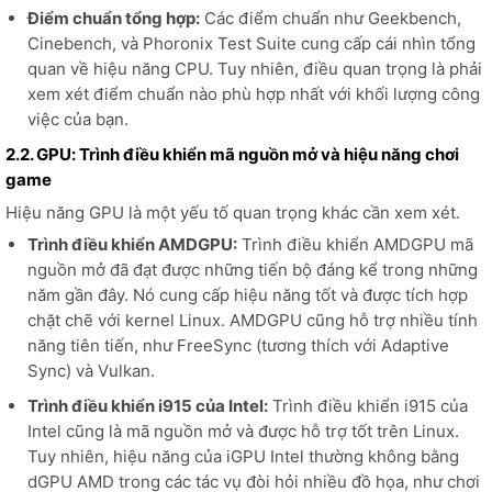
Điểm chuẩn tổng hợp:
Các điểm chuẩn như Geekbench,
Cinebench, và Phoronix Test Suite cung cấp cái nhìn tổng
quan về hiệu năng CPU. Tuy nhiên, điều quan trọng là phải
xem xét điểm chuẩn nào phù hợp nhất với khối lượng công
việc của bạn.
2.2. GPU: Trình điều khiển mã nguồn mở và hiệu năng chơi
game
Hiệu năng GPU là một yếu tố quan trọng khác cần xem xét.
Trình điều khiển AMDGPU:
Trình điều khiển AMDGPU mã
nguồn mở đã đạt được những tiến bộ đáng kể trong những
năm gần đây. Nó cung cấp hiệu năng tốt và được tích hợp
chặt chẽ với kernel Linux. AMDGPU cũng hỗ trợ nhiều tính
năng tiên tiến, như FreeSync (tương thích với Adaptive
Sync) và Vulkan.
Trình điều khiển i915 của Intel:
Trình điều khiển i915 của
Intel cũng là mã nguồn mở và được hỗ trợ tốt trên Linux.
Tuy nhiên, hiệu năng của iGPU Intel thường không bằng
dGPU AMD trong các tác vụ đòi hỏi nhiều đồ họa, như chơi