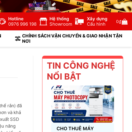
Hotline
Hệ thống
Xây dựng
0
₫
0976 996 198
Showroom
Cấu hình
N
CHÍNH SÁCH VẬN CHUYỂN & GIAO NHẬN TẬN
NƠI
TIN CÔNG NGHỆ
NỔI BẬT
thể rắn) đã
 hơn và khả
 xuất SSD
iệu năng
CHO THUÊ MÁY