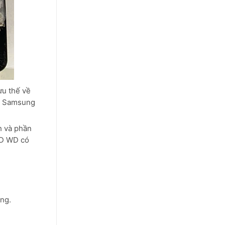
ưu thế về
SD Samsung
h và phần
SD WD có
ng.