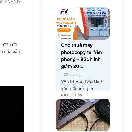
 nhớ NAND
hưởng đến trải nghiệm
sử dụng và hiệu suất làm
việc. Nguyên nhân...
n đến độ
Cho thuê máy
nh các bản
photocopy tại Yên
phong – Bắc Ninh
giảm 30%
29/09/2023
Yên Phong Bắc Ninh
vốn nổi tiếng là
chiếc nôi cho các
5 BÌNH LUẬN
khu công nghiệp tại
Bắc Ninh. 👉Với sự
góp mặt của tập
đoàn SamSung đầu
tư cho hạng mục sản