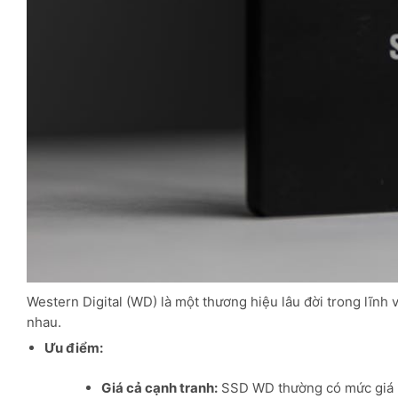
Western Digital (WD) là một thương hiệu lâu đời trong lĩnh
nhau.
Ưu điểm:
Giá cả cạnh tranh:
SSD WD thường có mức giá h