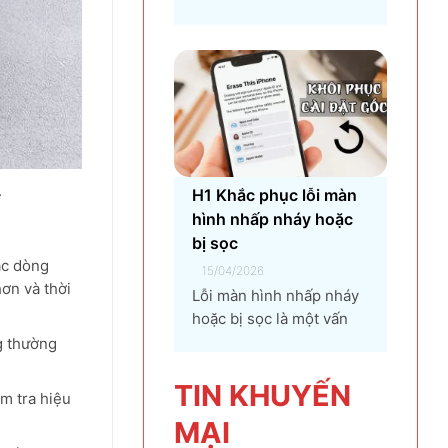
pháp...
đối với bất kỳ người dùng
máy tính nào, từ game
thủ, nhà thiết kế đồ họa,
đến người dùng văn
phòng. CPU quá nhiệt
không chỉ làm giảm hiệu
suất máy tính, gây ra...
.
H1 Khắc phục lỗi màn
hình nhấp nháy hoặc
bị sọc
ác dòng
15/04/2026
ơn và thời
Lỗi màn hình nhấp nháy
hoặc bị sọc là một vấn
đề phổ biến mà người
g thường
dùng máy tính và điện
thoại có thể gặp phải.
TIN KHU
YẾN
m tra hiệu
Tình trạng này không chỉ
MẠI
gây khó chịu mà còn ảnh