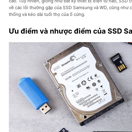
cao. Tuy nhiên, giống như bất kỳ thiết bị điện tử nào, SSD c
về các lỗi thường gặp của SSD Samsung và WD, cũng như các
thống và kéo dài tuổi thọ của ổ cứng.
Ưu điểm và nhược điểm của SSD 