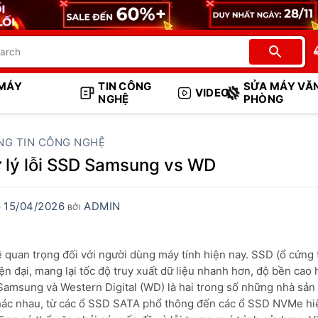
 MÁY
TIN CÔNG
SỬA MÁY VĂ
VIDEO
NGHỆ
PHÒNG
NG TIN CÔNG NGHỆ
ử lý lỗi SSD Samsung vs WD
15/04/2026
ADMIN
O
BỞI
 quan trọng đối với người dùng máy tính hiện nay. SSD (ổ cứng 
ện đại, mang lại tốc độ truy xuất dữ liệu nhanh hơn, độ bền cao
Samsung và Western Digital (WD) là hai trong số những nhà sản
khác nhau, từ các ổ SSD SATA phổ thông đến các ổ SSD NVMe h