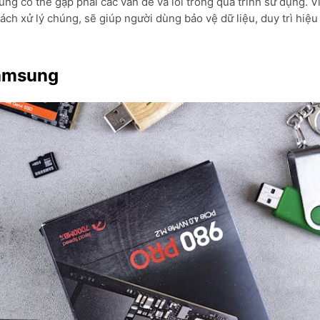
ũng có thể gặp phải các vấn đề và lỗi trong quá trình sử dụng. V
h xử lý chúng, sẽ giúp người dùng bảo vệ dữ liệu, duy trì hiệu
Samsung