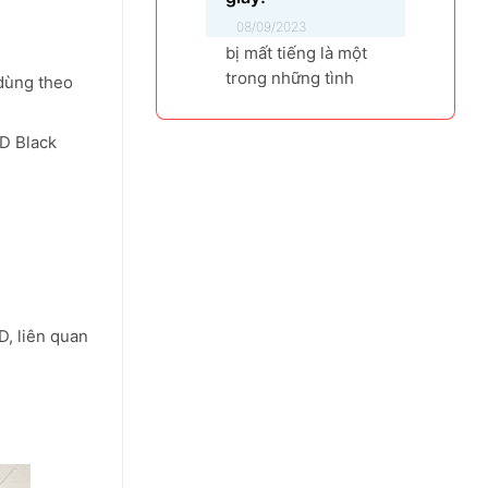
08/09/2023
bị mất tiếng là một
trong những tình
dùng theo
trạng người dùng
thường gặp phải,
D Black
máy không phát ra
âm thanh khi bật
nhạc, trình chiếu
video. Vậy tại sao
laptop không có âm
thanh và cách khắc
phục các hiện tượng
này như thế nào
, liên quan
nhanh nhất, hãy
cùng bài...