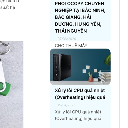
iệc hiểu rõ
PHOTOCOPY CHUYÊN
 suất hệ
NGHIỆP TẠI BẮC NINH,
BẮC GIANG, HẢI
DƯƠNG, HƯNG YÊN,
THÁI NGUYÊN
07/06/2026
CHO THUÊ MÁY
PHOTOCOPY CHUYÊN
NGHIỆP TẠI BẮC NINH,
BẮC GIANG, HẢI
DƯƠNG, HƯNG YÊN,
THÁI NGUYÊN Giải pháp
thuê máy photocopy tối
Xử lý lỗi CPU quá nhiệt
ưu dành cho doanh
(Overheating) hiệu quả
nghiệp Trong thời đại
chuyển đổi số và tối ưu
15/04/2026
chi phí vận hành, ngày
Xử lý lỗi CPU quá nhiệt
càng nhiều doanh
(Overheating) hiệu quả
nghiệp lựa chọn giải
là một vấn đề quan trọng