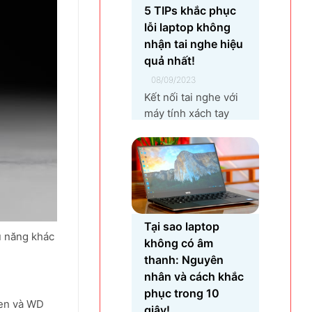
xuất linh kiện điện
5 TIPs khắc phục
tử khiến vùng đất
lỗi laptop không
Yên Phong từ làng
nhận tai nghe hiệu
quê thuần nông nay
quả nhất!
trở thành...
08/09/2023
Kết nối tai nghe với
máy tính xách tay
không thành công là
một lỗi rất phổ biến
khi bạn sử dụng
laptop thường
xuyên. Nguyên nhân
gây ra lỗi laptop
không nhận tai nghe
Tại sao laptop
u năng khác
là gì? Làm sao để
không có âm
khắc phục hiệu quả
thanh: Nguyên
tình trạng laptop –
nhân và cách khắc
máy tính...
phục trong 10
een và WD
giây!