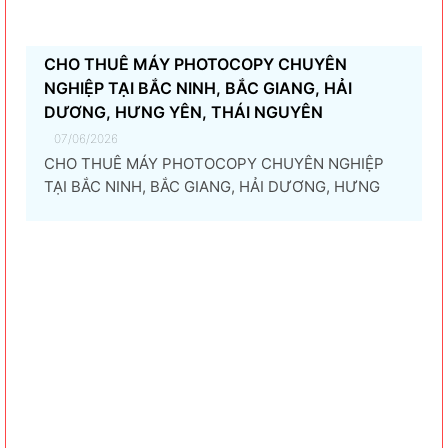
CHO THUÊ MÁY PHOTOCOPY CHUYÊN
NGHIỆP TẠI BẮC NINH, BẮC GIANG, HẢI
DƯƠNG, HƯNG YÊN, THÁI NGUYÊN
07/06/2026
CHO THUÊ MÁY PHOTOCOPY CHUYÊN NGHIỆP
TẠI BẮC NINH, BẮC GIANG, HẢI DƯƠNG, HƯNG
YÊN, THÁI NGUYÊN Giải pháp thuê máy photocopy
tối ưu dành cho doanh nghiệp Trong thời đại
chuyển đổi số và tối ưu chi phí vận hành, ngày
càng nhiều doanh nghiệp lựa chọn giải pháp...