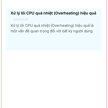
Xử lý lỗi CPU quá nhiệt (Overheating) hiệu quả
15/04/2026
Xử lý lỗi CPU quá nhiệt (Overheating) hiệu quả là
một vấn đề quan trọng đối với bất kỳ người dùng
máy tính nào, từ game thủ, nhà thiết kế đồ họa, đến
người dùng văn phòng. CPU quá nhiệt không chỉ
làm giảm hiệu suất máy tính, gây ra...