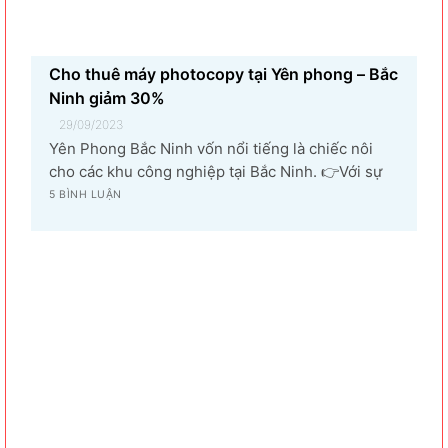
Cho thuê máy photocopy tại Yên phong – Bắc
Ninh giảm 30%
29/09/2023
Yên Phong Bắc Ninh vốn nổi tiếng là chiếc nôi
cho các khu công nghiệp tại Bắc Ninh. 👉Với sự
góp mặt của tập đoàn SamSung đầu tư cho hạng
5 BÌNH LUẬN
mục sản xuất linh kiện điện tử khiến vùng đất Yên
Phong từ làng quê thuần nông nay trở thành...