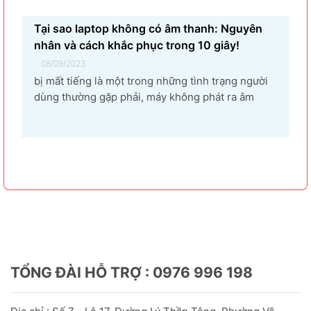
Tại sao laptop không có âm thanh: Nguyên
nhân và cách khắc phục trong 10 giây!
08/09/2023
bị mất tiếng là một trong những tình trạng người
dùng thường gặp phải, máy không phát ra âm
thanh khi bật nhạc, trình chiếu video. Vậy tại sao
laptop không có âm thanh và cách khắc phục các
hiện tượng này như thế nào nhanh nhất, hãy cùng
bài...
TỔNG ĐÀI HỖ TRỢ : 0976 996 198