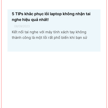
5 TIPs khắc phục lỗi laptop không nhận tai
nghe hiệu quả nhất!
08/09/2023
Kết nối tai nghe với máy tính xách tay không
thành công là một lỗi rất phổ biến khi bạn sử
dụng laptop thường xuyên. Nguyên nhân gây ra
lỗi laptop không nhận tai nghe là gì? Làm sao để
khắc phục hiệu quả tình trạng laptop – máy tính...