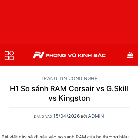
Bỏ
qua
nội
dung
TRANG TIN CÔNG NGHỆ
H1 So sánh RAM Corsair vs G.Skill
vs Kingston
15/04/2026
ADMIN
ĐĂNG VÀO
BỞI
Bài viết này sẽ đi sâu vào so sánh RAM của ba thương hiệu