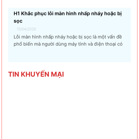
H1 Khắc phục lỗi màn hình nhấp nháy hoặc bị
sọc
15/04/2026
Lỗi màn hình nhấp nháy hoặc bị sọc là một vấn đề
phổ biến mà người dùng máy tính và điện thoại có
thể gặp phải. Tình trạng này không chỉ gây khó
chịu mà còn ảnh hưởng đến trải nghiệm sử dụng và
hiệu suất làm việc. Nguyên nhân...
TIN KHU
YẾN MẠI