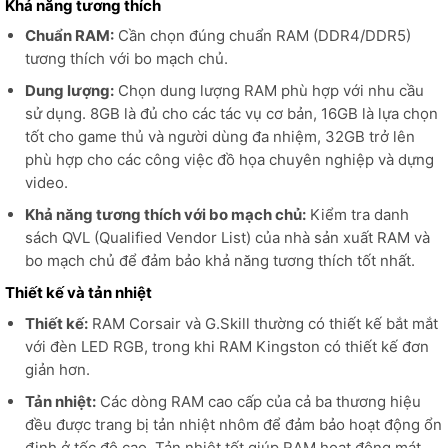
Khả năng tương thích
Chuẩn RAM:
Cần chọn đúng chuẩn RAM (DDR4/DDR5)
tương thích với bo mạch chủ.
Dung lượng:
Chọn dung lượng RAM phù hợp với nhu cầu
sử dụng. 8GB là đủ cho các tác vụ cơ bản, 16GB là lựa chọn
tốt cho game thủ và người dùng đa nhiệm, 32GB trở lên
phù hợp cho các công việc đồ họa chuyên nghiệp và dựng
video.
Khả năng tương thích với bo mạch chủ:
Kiểm tra danh
sách QVL (Qualified Vendor List) của nhà sản xuất RAM và
bo mạch chủ để đảm bảo khả năng tương thích tốt nhất.
Thiết kế và tản nhiệt
Thiết kế:
RAM Corsair và G.Skill thường có thiết kế bắt mắt
với đèn LED RGB, trong khi RAM Kingston có thiết kế đơn
giản hơn.
Tản nhiệt:
Các dòng RAM cao cấp của cả ba thương hiệu
đều được trang bị tản nhiệt nhôm để đảm bảo hoạt động ổn
định ở tốc độ cao. Tản nhiệt tốt giúp RAM hoạt động mát