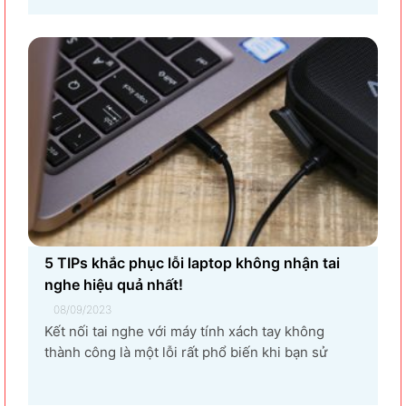
mục sản xuất linh kiện điện tử khiến vùng đất Yên
Phong từ làng quê thuần nông nay trở thành...
5 TIPs khắc phục lỗi laptop không nhận tai
nghe hiệu quả nhất!
08/09/2023
Kết nối tai nghe với máy tính xách tay không
thành công là một lỗi rất phổ biến khi bạn sử
dụng laptop thường xuyên. Nguyên nhân gây ra
lỗi laptop không nhận tai nghe là gì? Làm sao để