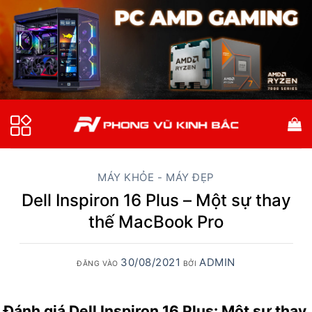
Bỏ
qua
nội
dung
MÁY KHỎE - MÁY ĐẸP
Dell Inspiron 16 Plus – Một sự thay
thế MacBook Pro
30/08/2021
ADMIN
ĐĂNG VÀO
BỞI
Đánh giá Dell Inspiron 16 Plus: Một sự thay