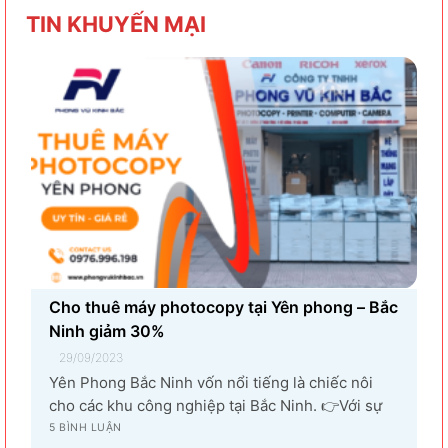
TIN KHU
YẾN MẠI
Cho thuê máy photocopy tại Yên phong – Bắc
Ninh giảm 30%
29/09/2023
Yên Phong Bắc Ninh vốn nổi tiếng là chiếc nôi
cho các khu công nghiệp tại Bắc Ninh. 👉Với sự
góp mặt của tập đoàn SamSung đầu tư cho hạng
5 BÌNH LUẬN