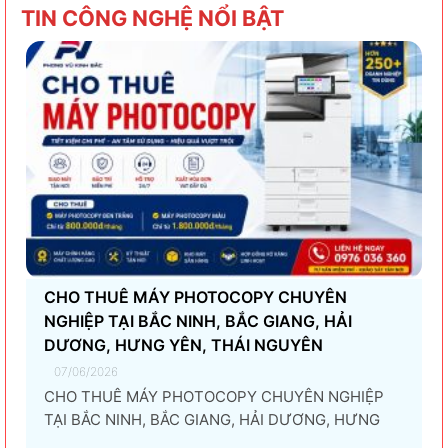
TIN CÔNG NGHỆ NỔI BẬT
CHO THUÊ MÁY PHOTOCOPY CHUYÊN
NGHIỆP TẠI BẮC NINH, BẮC GIANG, HẢI
DƯƠNG, HƯNG YÊN, THÁI NGUYÊN
07/06/2026
CHO THUÊ MÁY PHOTOCOPY CHUYÊN NGHIỆP
TẠI BẮC NINH, BẮC GIANG, HẢI DƯƠNG, HƯNG
YÊN, THÁI NGUYÊN Giải pháp thuê máy photocopy