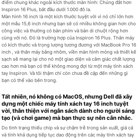
điểm chung khác ngoài kích thước màn hình: Chúng đắt hơn
Inspiron 16 Plus, bắt đầu dưới 1.000 đô la.
Màn hình 16 inch là một kích thước tuyệt vời vì nó chỉ lớn hơn
một mẫu 15,6 inch nhưng bạn sẽ có nhiều không gian hơn cho
công việc và thường có bàn phím và bàn di chuột rộng hơn
cùng với nó. Đó là trường hợp của Inspiron 16 Plus. Thân máy
có kích thước và trọng lượng tương đương với MacBook Pro 16
inch , và thân máy bằng nhôm, viền màn hình mỏng và thiết kế
sạch sẽ mang lại cho nó một giao diện và cảm giác chất lượng
cao hơn mà bạn có thể không mong đợi từ một máy tính xách
tay Inspiron. Và tôi thậm chí còn chưa đề cập đến những gì
bạn có thể vào bên trong.
Tất nhiên, nó không có MacOS, nhưng Dell đã xây
dựng một chiếc máy tính xách tay 16 inch tuyệt
vời, thân thiện với ngân sách dành cho người sáng
tạo (và chơi game) mà bạn thực sự nên cân nhắc.
Do tình trạng thiếu chip và sự chậm trễ trong sản xuất, giá cả
và tính khả dụng tiếp tục dao động trên các máy tính xách tay