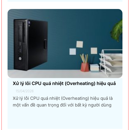
tối ưu dành cho doanh nghiệp Trong thời đại
chuyển đổi số và tối ưu chi phí vận hành, ngày
càng nhiều doanh nghiệp lựa chọn giải pháp...
Xử lý lỗi CPU quá nhiệt (Overheating) hiệu quả
15/04/2026
Xử lý lỗi CPU quá nhiệt (Overheating) hiệu quả là
một vấn đề quan trọng đối với bất kỳ người dùng
máy tính nào, từ game thủ, nhà thiết kế đồ họa, đến
người dùng văn phòng. CPU quá nhiệt không chỉ
làm giảm hiệu suất máy tính, gây ra...