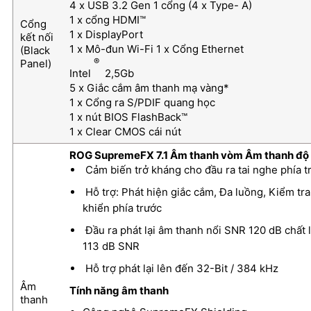
4 x USB 3.2 Gen 1 cổng (4 x Type- A)
1 x cổng HDMI™
Cổng
1 x DisplayPort
kết nối
1 x Mô-đun Wi-Fi 1 x Cổng Ethernet
(Black
®
Panel)
Intel
2,5Gb
5 x Giắc cắm âm thanh mạ vàng*
1 x Cổng ra S/PDIF quang học
1 x nút BIOS FlashBack™
1 x Clear CMOS cái nút
ROG SupremeFX 7.1 Âm thanh vòm Âm thanh đ
Cảm biến trở kháng cho đầu ra tai nghe phía t
Hỗ trợ: Phát hiện giắc cắm, Đa luồng, Kiểm tra
khiển phía trước
Đầu ra phát lại âm thanh nổi SNR 120 dB chất 
113 dB SNR
Hỗ trợ phát lại lên đến 32-Bit / 384 kHz
Âm
Tính năng âm thanh
thanh