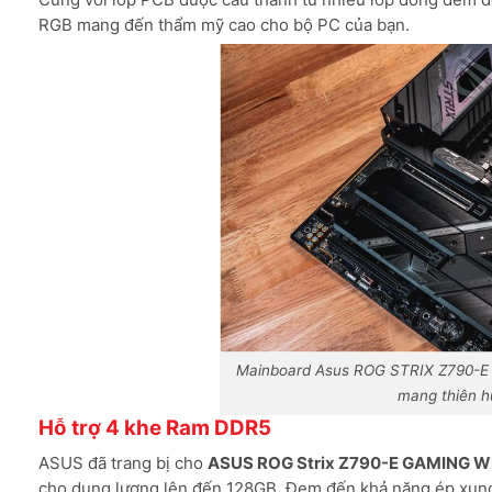
RGB mang đến thẩm mỹ cao cho bộ PC của bạn.
Mainboard Asus ROG STRIX Z790-E 
mang thiên h
Hỗ trợ 4 khe Ram DDR5
ASUS đã trang bị cho
ASUS ROG Strix Z790-E GAMING WI
cho dung lượng lên đến 128GB. Đem đến khả năng ép xu