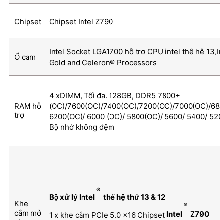
Chipset
Chipset Intel Z790
Intel Socket LGA1700 hỗ trợ CPU intel thế hệ 13,I
Ổ cắm
Gold and Celeron® Processors
4 xDIMM, Tối đa.
128GB, DDR5 7800+
RAM hỗ
(OC)/7600(OC)/7400(OC)/7200(OC)/7000(OC)/68
trợ
6200(OC)/ 6000 (OC)/ 5800(OC)/ 5600/ 5400/ 5
Bộ nhớ không đệm
®
Bộ xử lý Intel
thế hệ thứ 13 & 12
Khe
®
cắm mở
Intel
Z790
1 x khe cắm PCIe 5.0 x16 Chipset