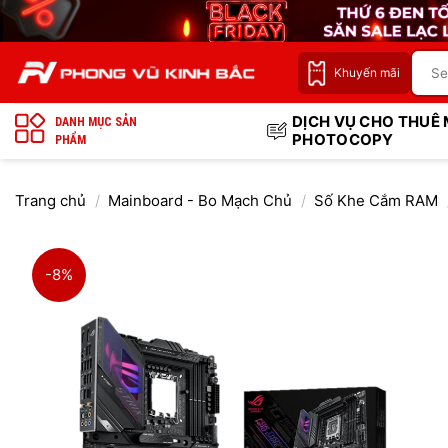
Bỏ
qua
nội
Khuyến mãi
dung
DỊCH VỤ CHO THUÊ
DANH MỤC SẢN
PHOTOCOPY
PHẨM
Trang chủ
/
Mainboard - Bo Mạch Chủ
/
Số Khe Cắm RAM
-8%