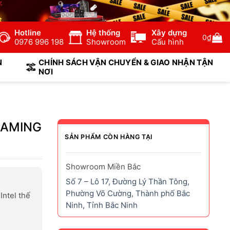
Hotline
Hệ thống
Xây dựng
0
₫
0976 996 198
Showroom
Cấu hình
N
CHÍNH SÁCH VẬN CHUYỂN & GIAO NHẬN TẬN
NƠI
GAMING
SẢN PHẨM CÒN HÀNG TẠI
Showroom Miền Bắc
Số 7 – Lô 17, Đường Lý Thần Tông,
Phường Võ Cường, Thành phố Bắc
Intel thế
Ninh, Tỉnh Bắc Ninh