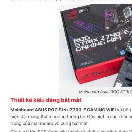
Mainboard Asus ROG STRI
Thiết kế kiểu dáng bắt mắt
Mainboard ASUS ROG Strix Z790-E GAMING WIFI
sở hữu 
hiện đại mang thiên hướng tương lai. Đặc biệt là các khối
trọng của mainboard vô cùng bắt mắt.
Cùng với lớp PCB được cấu thành từ nhiều lớp đồng đem đế