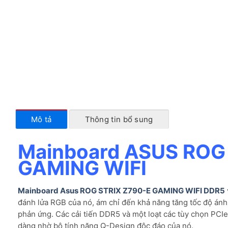
Mô tả
Thông tin bổ sung
Mainboard ASUS ROG
GAMING WIFI
Mainboard Asus ROG STRIX Z790-E GAMING WIFI DDR5
đánh lửa RGB của nó, ám chỉ đến khả năng tăng tốc độ án
phản ứng. Các cải tiến DDR5 và một loạt các tùy chọn PCIe 
dàng nhờ bộ tính năng Q-Design độc đáo của nó.