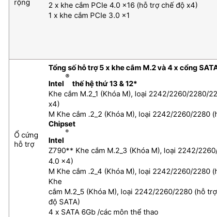
rộng
2 x khe cắm PCIe 4.0 x16 (hỗ trợ chế độ x4)
1 x khe cắm PCIe 3.0 x1
Tổng số hỗ trợ 5 x khe cắm M.2 và 4 x cổng SAT
®
Intel
thế hệ thứ 13 & 12*
Khe cắm M.2_1 (Khóa M), loại 2242/2260/2280/221
x4)
M Khe cắm .2_2 (Khóa M), loại 2242/2260/2280 (h
Chipset
®
Ổ cứng
Intel
hỗ trợ
Z790** Khe cắm M.2_3 (Khóa M), loại 2242/2260/
4.0 x4)
M Khe cắm .2_4 (Khóa M), loại 2242/2260/2280 (h
Khe
cắm M.2_5 (Khóa M), loại 2242/2260/2280 (hỗ trợ
độ SATA)
4 x SATA 6Gb /các môn thể thao