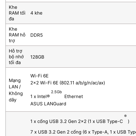
Khe
RAM tối
4 khe
đa
Khe
RAM hỗ
DDR5
trợ
Hỗ trợ
bộ nhớ
128GB
tối đa
Wi-Fi 6E
Mạng
2×2 Wi-Fi 6E (802.11 a/b/g/n/ac/ax)
LAN /
2.5Gb
Không
1 x Intel®
Ethernet
dây
ASUS LANGuard
®
1 x cổng USB 3.2 Gen 2×2 (1 x USB Type-C
)
7 x USB 3.2 Gen 2 cổng (6 x Type-A, 1 x USB Ty