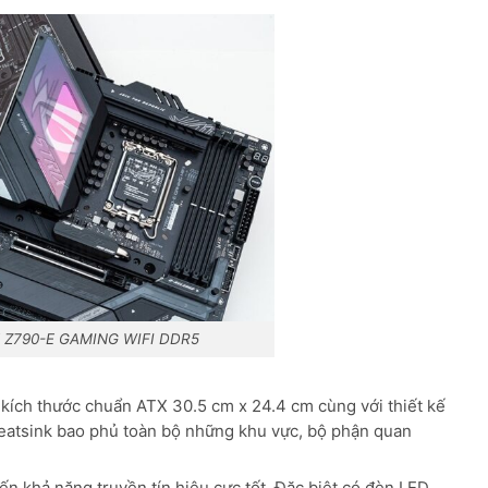
X Z790-E GAMING WIFI DDR5
kích thước chuẩn ATX 30.5 cm x 24.4 cm cùng với thiết kế
 heatsink bao phủ toàn bộ những khu vực, bộ phận quan
n khả năng truyền tín hiệu cực tốt. Đặc biệt có đèn LED