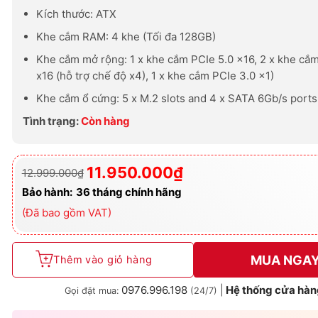
Kích thước: ATX
Khe cắm RAM: 4 khe (Tối đa 128GB)
Khe cắm mở rộng: 1 x khe cắm PCIe 5.0 x16, 2 x khe cắ
x16 (hỗ trợ chế độ x4), 1 x khe cắm PCIe 3.0 x1)
Khe cắm ổ cứng: 5 x M.2 slots and 4 x SATA 6Gb/s ports
Tình trạng:
Còn hàng
11.950.000
₫
12.999.000
₫
Giá
Giá
gốc
hiện
Bảo hành:
36 tháng chính hãng
là:
tại
12.999.000₫.
là:
(Đã bao gồm VAT)
11.950.000₫.
MUA NGA
Thêm vào giỏ hàng
0976.996.198
|
Hệ thống cửa hàn
Gọi đặt mua:
(24/7)