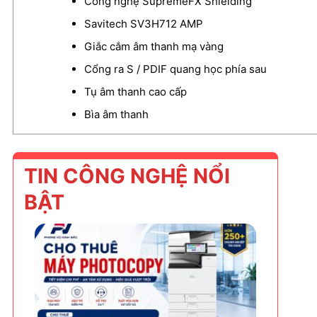
Công nghệ SupremeFX Shielding
Savitech SV3H712 AMP
Giắc cắm âm thanh mạ vàng
Cổng ra S / PDIF quang học phía sau
Tụ âm thanh cao cấp
Bìa âm thanh
TIN CÔNG NGHỆ NỔI
BẬT