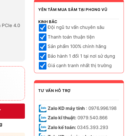
YÊN TÂM MUA SẮM TẠI PHONG VŨ
KINH BẮC
m PCIe 4.0
Đội ngũ tư vấn chuyên sâu
Thanh toán thuận tiện
Sản phẩm 100% chính hãng
Bảo hành 1 đổi 1 tại nơi sử dụng
Giá cạnh tranh nhất thị trường
TƯ VẤN HỖ TRỢ
Zalo KD máy tính
: 0976.996.198
Y
Zalo kĩ thuật:
0979.540.866
g
Zalo kế toán:
0345.393.293