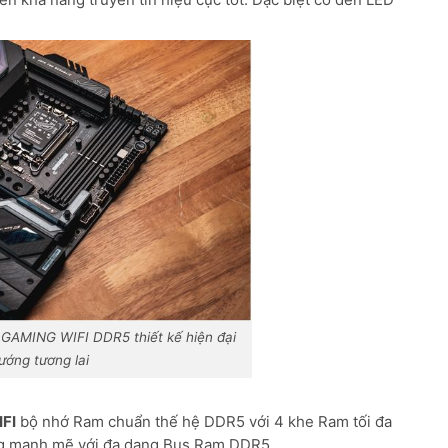
GAMING WIFI DDR5 thiết kế hiện đại
ướng tương lai
FI
bộ nhớ Ram chuẩn thế hệ DDR5 với 4 khe Ram tối đa
ng mạnh mẽ với đa dạng Bus Ram DDR5